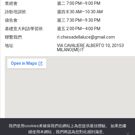
查經會:
週二 7:00 PM—9:00 PM
敬拜詩歌
圖庫
詩歌培訓班:
週四 8:30 AM—10:30 AM
禱告會:
週三 7:30 PM—9:30 PM
聖經金句
基礎意大利語學習班:
週五 2:00 PM—4:00 PM
教會事工
志愿者招募
聯繫我們:
it.chiesadellaluce@gmail.com
地址:
VIA CAVALIERE ALBERTO 10, 20153
MILANO(MI) IT
我們使用cookies來確保我們在網站上為您提供最佳體驗。 如果您繼
續使用本網站，我們將認為您對此感到滿意。