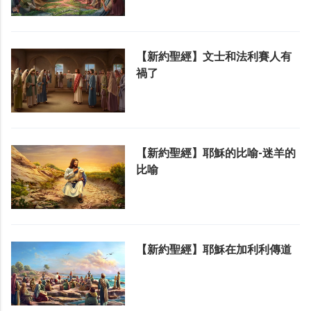
【新約聖經】文士和法利賽人有
禍了
【新約聖經】耶穌的比喻-迷羊的
比喻
【新約聖經】耶穌在加利利傳道