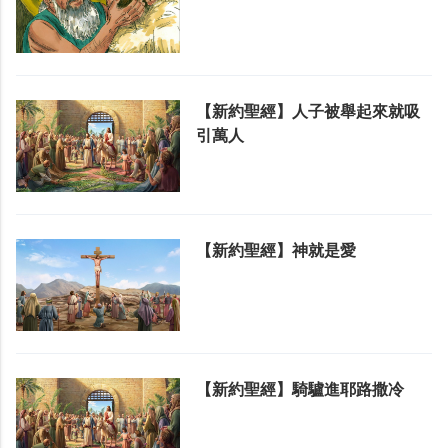
【新約聖經】人子被舉起來就吸
引萬人
【新約聖經】神就是愛
【新約聖經】騎驢進耶路撒冷