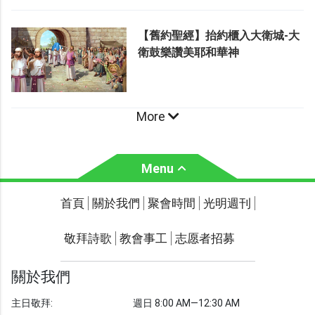
【舊約聖經】抬約櫃入大衛城-大
衛鼓樂讚美耶和華神
More
Menu
關於我們
聚會時間
首頁
關於我們
聚會時間
光明週刊
聯繫我們
敬拜詩歌
教會事工
志愿者招募
光明週刊
學習聖經
關於我們
主題經文
主日敬拜:
週日 8:00 AM—12:30 AM
聖經故事