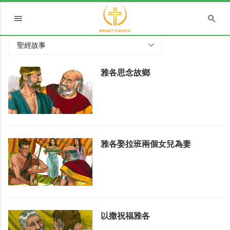
聖經故事
雅各思念故鄉
雅各娶拉班兩個女兒為妻
以撒祝福雅各