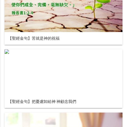
【聖經金句】苦就是神的祝福
【聖經金句】把憂慮卸給神 神顧念我們