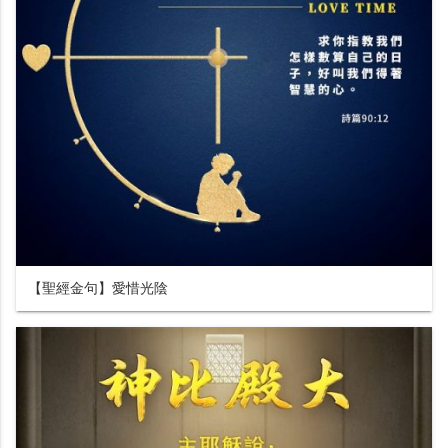
【聖經金句】愛惜光陰