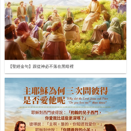
【聖經金句】跟從神必不落在黑暗裡