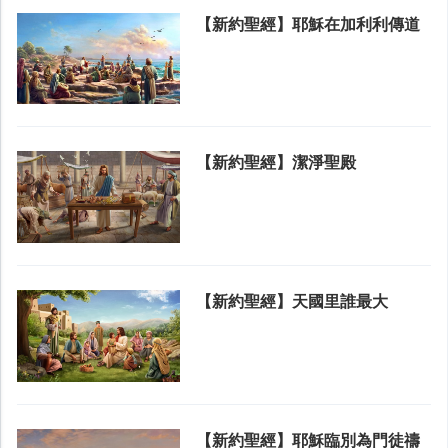
【新約聖經】耶穌在加利利傳道
【新約聖經】潔淨聖殿
【新約聖經】天國里誰最大
【新約聖經】耶穌臨別為門徒禱