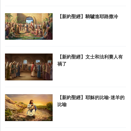
【新約聖經】騎驢進耶路撒冷
【新約聖經】文士和法利賽人有
禍了
【新約聖經】耶穌的比喻-迷羊的
比喻