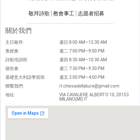
聯繫我們
敬拜詩歌
教會事工
志愿者招募
光明週刊
學習聖經
關於我們
主題經文
主日敬拜:
週日 8:00 AM—12:30 AM
聖經故事
查經會:
週二 7:00 PM—9:00 PM
敬拜詩歌
圖庫
詩歌培訓班:
週四 8:30 AM—10:30 AM
禱告會:
週三 7:30 PM—9:30 PM
聖經金句
基礎意大利語學習班:
週五 2:00 PM—4:00 PM
教會事工
志愿者招募
聯繫我們:
it.chiesadellaluce@gmail.com
地址:
VIA CAVALIERE ALBERTO 10, 20153
MILANO(MI) IT