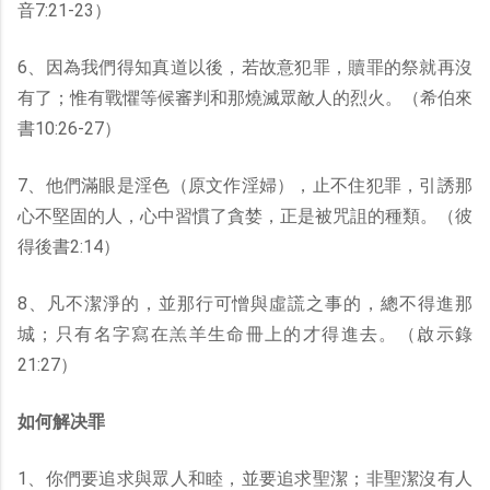
音7:21-23）
6、因為我們得知真道以後，若故意犯罪，贖罪的祭就再沒
有了；惟有戰懼等候審判和那燒滅眾敵人的烈火。（希伯來
書10:26-27）
7、他們滿眼是淫色（原文作淫婦），止不住犯罪，引誘那
心不堅固的人，心中習慣了貪婪，正是被咒詛的種類。（彼
得後書2:14）
8、凡不潔淨的，並那行可憎與虛謊之事的，總不得進那
城；只有名字寫在羔羊生命冊上的才得進去。（啟示錄
21:27）
如何解决罪
1、你們要追求與眾人和睦，並要追求聖潔；非聖潔沒有人