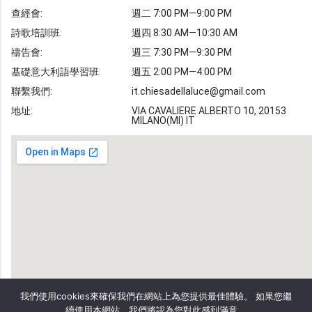
聖經故事
查經會:
週二 7:00 PM—9:00 PM
敬拜詩歌
圖庫
詩歌培訓班:
週四 8:30 AM—10:30 AM
禱告會:
週三 7:30 PM—9:30 PM
聖經金句
基礎意大利語學習班:
週五 2:00 PM—4:00 PM
教會事工
志愿者招募
聯繫我們:
it.chiesadellaluce@gmail.com
地址:
VIA CAVALIERE ALBERTO 10, 20153
MILANO(MI) IT
我們使用cookies來確保我們在網站上為您提供最佳體驗。 如果您繼
續使用本網站，我們將認為您對此感到滿意。