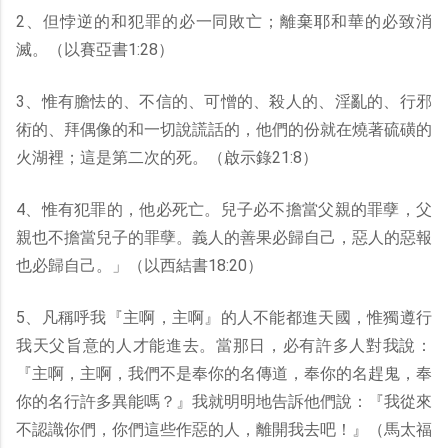
2、但悖逆的和犯罪的必一同敗亡；離棄耶和華的必致消
滅。（以賽亞書1:28）
3、惟有膽怯的、不信的、可憎的、殺人的、淫亂的、行邪
術的、拜偶像的和一切說謊話的，他們的份就在燒著硫磺的
火湖裡；這是第二次的死。（啟示錄21:8）
4、惟有犯罪的，他必死亡。兒子必不擔當父親的罪孽，父
親也不擔當兒子的罪孽。義人的善果必歸自己，惡人的惡報
也必歸自己。」（以西結書18:20）
5、凡稱呼我『主啊，主啊』的人不能都進天國，惟獨遵行
我天父旨意的人才能進去。當那日，必有許多人對我說：
『主啊，主啊，我們不是奉你的名傳道，奉你的名趕鬼，奉
你的名行許多異能嗎？』我就明明地告訴他們說：『我從來
不認識你們，你們這些作惡的人，離開我去吧！』（馬太福