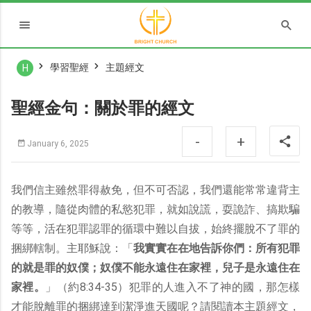
學習聖經
主題經文
H
聖經金句：關於罪的經文
-
+
January 6, 2025
我們信主雖然罪得赦免，但不可否認，我們還能常常違背主
的教導，隨從肉體的私慾犯罪，就如說謊，耍詭詐、搞欺騙
等等，活在犯罪認罪的循環中難以自拔，始終擺脫不了罪的
捆綁轄制。主耶穌說：「
我實實在在地告訴你們：所有犯罪
的就是罪的奴僕；奴僕不能永遠住在家裡，兒子是永遠住在
家裡。
」（約8:34-35）犯罪的人進入不了神的國，那怎樣
才能脫離罪的捆綁達到潔淨進天國呢？請閱讀本主題經文，