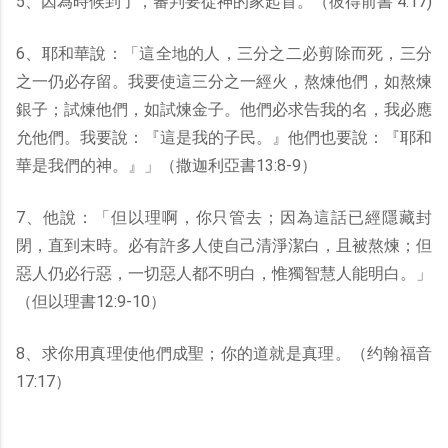
5、因為時候到了，審判要從神的家起首。（彼得前書 4:17)
6、耶和華說：「這全地的人，三分之二必剪除而死，三分
之一仍必存留。我要使這三分之一經火，熬煉他們，如熬煉
銀子；試煉他們，如試煉金子。他們必求告我的名，我必應
允他們。我要說：『這是我的子民。』他們也要說：『耶和
華是我們的神。』」（撒迦利亞書13:8-9）
7、他說：「但以理啊，你只管去；因為這話已經隱藏封
閉，直到末時。必有許多人使自己清淨潔白，且被熬煉；但
惡人仍必行惡，一切惡人都不明白，惟獨智慧人能明白。」
（但以理書12:9-10）
8、求你用真理使他們成聖；你的道就是真理。（约翰福音
17:17）