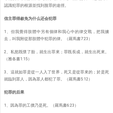
認識犯罪的根源並找到脫罪的途徑。
信主罪得赦免为什么还会犯罪
1、但我覺得肢體中另有個律和我心中的律交戰，把我擄
去，叫我附從那肢體中犯罪的律。（羅馬書7:23）
2、私慾既懷了胎，就生出罪來；罪既長成，就生出死來。
（雅各書1:15）
3、這就如罪是從一人入了世界，死又是從罪來的；於是死
就臨到眾人，因為眾人都犯了罪。（羅馬書5:12）
犯罪的后果
1、因為罪的工價乃是死。（羅馬書6:23）