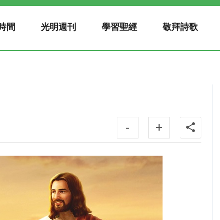
時間
光明週刊
學習聖經
敬拜詩歌
-
+