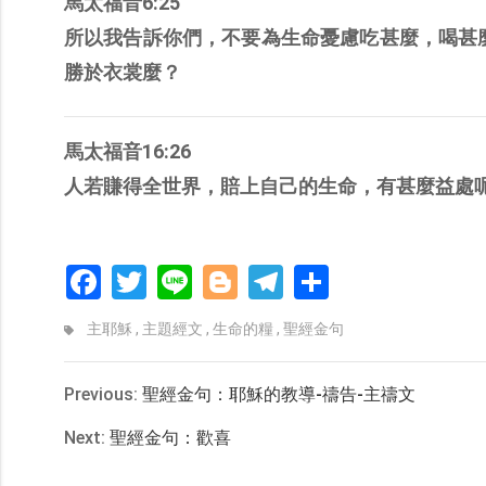
馬太福音6:25
所以我告訴你們，不要為生命憂慮吃甚麼，喝甚
勝於衣裳麼？
馬太福音16:26
人若賺得全世界，賠上自己的生命，有甚麼益處
Facebook
Twitter
Line
Blogger
Telegram
分
享
主耶穌
,
主題經文
,
生命的糧
,
聖經金句
Previous:
聖經金句：耶穌的教導-禱告-主禱文
Next:
聖經金句：歡喜