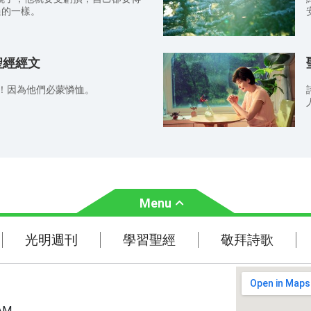
5 ） 8.因為我父的意思
申命記33:13） 6.所以我
過的一樣。
，並且在末日我要叫他復活。（約翰
，無論是什麼，只要信是得著的，就
我是首先的，我是末後的，又是那存
馬書 1:10） 8.向來
，直活到永永遠遠；並且拿著死亡和
今你們求，就必得著，叫你們的喜樂
聖經經文
助。 彼得前書
從死裡
耶穌基督，有恩惠、平安歸與你們！
了！因為他們必蒙憐恤。
脫離（有古卷作：洗去）罪惡，（啟
力量
楚
Menu
光明週刊
學習聖經
光明週刊
學習聖經
敬拜詩歌
主題經文
聖經故事
AM