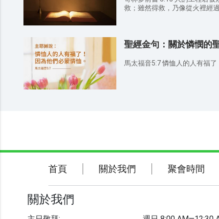
的人雖然死了，也必復活，（約翰福音 11:2
的寶物、甘露，以及地裡所藏的泉水。（
救；雖然得救，乃像從火裡經
是叫一切見子而信的人得永生
告訴你們，凡你們禱告祈求的
福音 6:40 ） 9.我一看見，就仆倒在他腳前，像死了一樣。他用右
必得著。（馬可福音11:24） 7.在禱告之間常常懇求，或者照神的
手按著我，說：「不要懼怕！
旨意，終能得平坦的道路往你們那裡去。（羅
活的；我曾死過，現在又活了
你們沒有奉我的名求什麼，如
聖經金句：關於憐憫的
陰間的鑰匙。（啟示錄 1:17-18 ） 10.並那誠實作見證的、
可以滿足。（約翰福音16:24）
首先復活、為世上君王元首的
馬太福音5:7 憐恤人的人有福
他愛我們，用自己的血使我們
示錄 1:5 ）
關於我們
聚會時間
首頁
關於我們
聚會時間
聯繫我們
關於我們
主日敬拜:
週日 8:00 AM—12:30 