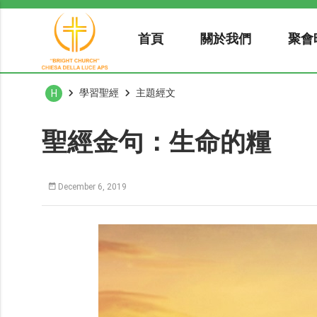
首頁
關於我們
聚會
學習聖經
主題經文
H
聖經金句：生命的糧
December 6, 2019