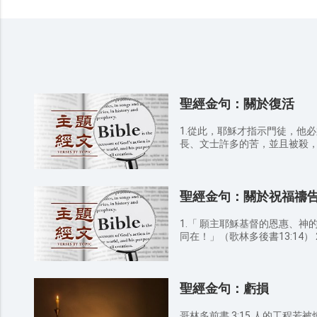
聖經金句：關於復活
1.從此，耶穌才指示門徒，他
長、文士許多的苦，並且被殺，第
2.安息日將盡，七日的頭一日
那個馬利亞來看墳墓。忽然，
來，把石頭滾開，坐在上面。
聖經金句：關於祝福禱
看守的人就因他嚇得渾身亂戰
「不要害怕！我知道你們是尋
照他所說的，已經復活了。你
1.「 願主耶穌基督的恩惠、
28:1-6） 3.到耶穌復活以後，他們從墳墓裡出來，進了聖城，向許
同在！」（歌林多後書13:14） 2.「願耶和華賜福給你，保護你。
多人顯現。（馬太福音27:53） 4.你們殺了那生命的主，神卻叫他
願耶和華使他的臉光照你，賜
從死裡復活了；我們都是為這事作見證
安。」（民數記6:24-26） 3.（大衛的祈禱。）耶和華啊，求你聽
掛在木頭上殺害的耶穌，我們
聞公義，側耳聽我的呼籲！求
5:30 ） 6.願頌讚歸與我們主耶穌基督的父神！他曾照自己的大憐
聖經金句：虧損
禱！（詩篇17:1） 4.現在求你賜福與僕人的家，可以永存在你面
憫，藉耶穌基督從死裡復活，
前。主耶和華啊，這是你所應
（彼得前書 1:3 ） 7.耶穌對她說：「復活在我，生命也在我。信我
（撒母耳記下7:29） 5.論約瑟說：願他的地蒙耶和華賜福，得天上
哥林多前書 3:15 人的工程