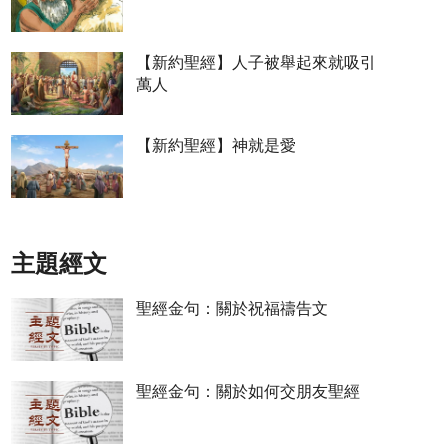
【新約聖經】人子被舉起來就吸引
萬人
【新約聖經】神就是愛
主題經文
聖經金句：關於祝福禱告文
聖經金句：關於如何交朋友聖經