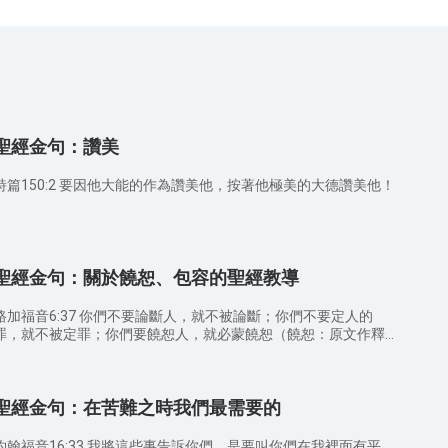
聖經金句：讚美
詩篇150:2 要因他大能的作為讚美他，按著他極美的大德讚美他！
聖經金句：關於饒恕、包容的聖經教導
路加福音6:37 你們不要論斷人，就不被論斷；你們不要定人的
罪，就不被定罪；你們要饒恕人，就必蒙饒恕（饒恕：原文作釋
加福音17:3 你們要謹慎！若是你的弟兄得罪你，就勸戒
；他若懊悔，就饒恕他。 路加福音17:4 倘若他一天七次得罪
你，又七次回轉，說：我懊悔了，你總要饒恕他。 馬太福音6:14
聖經金句：在苦難之時我們最需要的
你們饒恕人的過犯，你們的天父也必饒恕你們的過犯； 馬太福音
6:15 你們不饒恕人的過犯，你們的天父也必不饒恕你們的過犯。
馬可福音11:25 你們站著禱告的時候，若想起有人得罪你們，就當
約翰福音16:33 我將這些事告訴你們，是要叫你們在我裡面有平