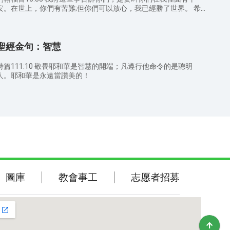
饒恕他，好叫你們在天上的父也饒恕你們的過犯。 歌林多前書
安。在世上，你們有苦難;但你們可以放心，我已經勝了世界。 希
13:7 凡事包容，凡事相信，凡事盼望，凡事忍耐。 以弗所書4:32
伯來書4:15-16 因我們的大祭司並非不能體恤我們的軟弱。他也曾
並要以恩慈相待，存憐憫的心，彼此饒恕，正如神在基督裡饒恕了
凡事受過試探，與我們一樣，只是他沒有犯罪。所以，我們只管坦
你們一樣。
然無懼的來到施恩的寶座前，為要得憐恤，蒙恩惠，作隨時的幫
聖經金句：智慧
5:7 你們要將一切的憂慮卸給神，因為他顧念你們。
彼得前書1:6-7 因此，你們是大有喜樂；但如今，在百般的試煉中
暫時憂愁，叫你們的信心既被試驗，就比那被火試驗仍然能壞的金
詩篇111:10 敬畏耶和華是智慧的開端；凡遵行他命令的是聰明
子更顯寶貴，可以在耶穌基督顯現的時候得著稱讚、榮耀、尊貴。
人。耶和華是永遠當讚美的！
彼得前書5:10 那賜諸般恩典的神曾在基督裡召你們，得享他永遠
的榮耀，等你們暫受苦難之後，必要親自成全你們，堅固你們，賜
給你們。 歌林多前書10:13 你們所遇見的試探，無非是人所能
受的。神是信實的，必不叫你們受試探過於所能受的；在受試探的
時候，總要給你們開一條出路，叫你們能忍受得住。 歌林多後書
1:7 我們為你們所存的盼望是確定的，因為知道你們既是同受苦
，也必同得安慰。 雅各書1:12 忍受試探的人是有福的，因為他
經過試驗以後，必得生命的冠冕；這是主應許給那些愛他之人的。
敬拜詩歌
圖庫
圖庫
教會事工
志愿者招募
聖經金句