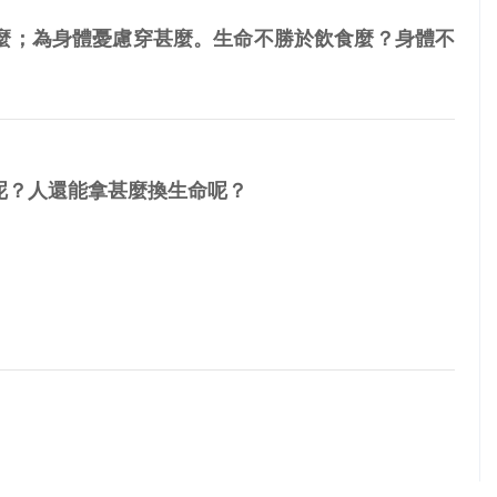
麼；為身體憂慮穿甚麼。生命不勝於飲食麼？身體不
呢？人還能拿甚麼換生命呢？