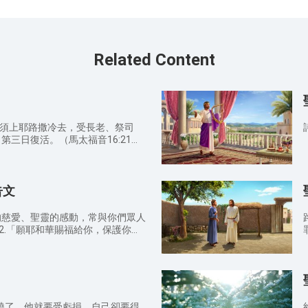
Related Content
必須上耶路撒冷去，受長老、祭司
三日復活。（馬太福音16:21）
，天快亮的時候，抹大拉的馬利亞和
地大震動；因為有主的使者從天上下
他的像貌如同閃電，衣服潔白如雪。
告文
，甚至和死人一樣。天使對婦女說：
找那釘十字架的耶穌。他不在這裡，
們來看安放主的地方。（馬太福音
神的慈愛、聖靈的感動，常與你們眾人
恩給你。願耶和華向你仰臉，賜你平
放）； 路
。（使徒行傳3:15） 5.你們
他
祖宗的神已經叫他復活。（使徒行傳
你留心聽我這不出於詭詐嘴唇的祈
重生了我們，叫我們有活潑的盼望，
許的。願你永遠賜福與僕人的家！
若被燒了，他就要受虧損，自己卻要得