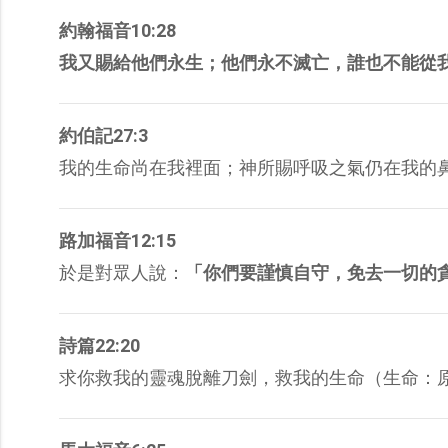
約翰福音10:28
我又賜給他們永生；他們永不滅亡，誰也不能從
約伯記27:3
我的生命尚在我裡面；神所賜呼吸之氣仍在我的
路加福音12:15
於是對眾人說：
「你們要謹慎自守，免去一切的
詩篇22:20
求你救我的靈魂脫離刀劍，救我的生命（生命：