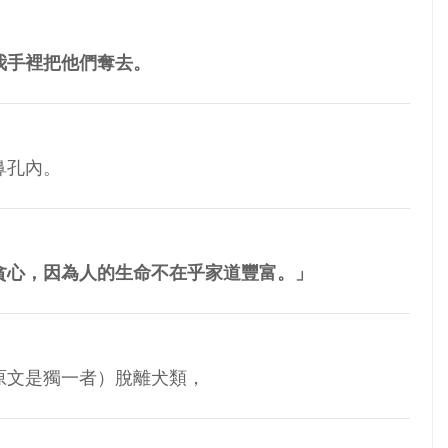
我手裡把他們奪去。
鼻孔內。
貪心，因為人的生命不在乎家道豐富。」
原文是獨一者）脫離犬類，