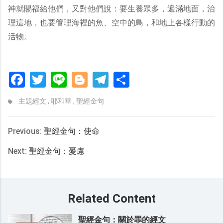
神就賜福給他們，又對他們說：要生養眾多，遍滿地面，治
理這地，也要管理海裡的魚、空中的鳥，和地上各樣行動的
活物。
Facebook
Twitter
Line
Blogger
Telegram
分
享
主題經文
,
耶和華
,
聖經金句
Previous:
聖經金句：使命
Next:
聖經金句：憂慮
Related Content
聖經金句：關於罪的經文