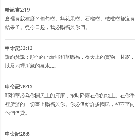
哈該書2:19
倉裡有穀種麼？葡萄樹、無花果樹、石榴樹、橄欖樹都沒有
結果子。從今日起，我必賜福與你們。
申命記33:13
論約瑟說：願他的地蒙耶和華賜福，得天上的寶物、甘露，
以及地裡所藏的泉水……
申命記28:12
耶和華必為你開天上的府庫，按時降雨在你的地上。在你手
裡所辦的一切事上賜福與你。你必借給許多國民，卻不至向
他們借貸。
申命記28:8