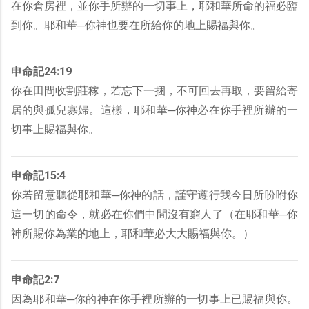
在你倉房裡，並你手所辦的一切事上，耶和華所命的福必臨
到你。耶和華─你神也要在所給你的地上賜福與你。
申命記24:19
你在田間收割莊稼，若忘下一捆，不可回去再取，要留給寄
居的與孤兒寡婦。這樣，耶和華─你神必在你手裡所辦的一
切事上賜福與你。
申命記15:4
你若留意聽從耶和華─你神的話，謹守遵行我今日所吩咐你
這一切的命令，就必在你們中間沒有窮人了（在耶和華─你
神所賜你為業的地上，耶和華必大大賜福與你。）
申命記2:7
因為耶和華─你的神在你手裡所辦的一切事上已賜福與你。