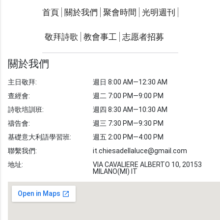
關於我們
聚會時間
首頁
關於我們
聚會時間
光明週刊
聯繫我們
敬拜詩歌
教會事工
志愿者招募
光明週刊
學習聖經
關於我們
主題經文
主日敬拜:
週日 8:00 AM—12:30 AM
聖經故事
查經會:
週二 7:00 PM—9:00 PM
敬拜詩歌
圖庫
詩歌培訓班:
週四 8:30 AM—10:30 AM
禱告會:
週三 7:30 PM—9:30 PM
聖經金句
基礎意大利語學習班:
週五 2:00 PM—4:00 PM
教會事工
志愿者招募
聯繫我們:
it.chiesadellaluce@gmail.com
地址:
VIA CAVALIERE ALBERTO 10, 20153
MILANO(MI) IT