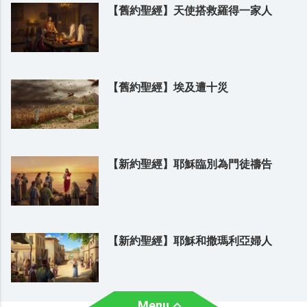
【舊約聖經】天使搭救羅得一家人
【舊約聖經】埃及遭十災
【新約聖經】耶穌臨別為門徒禱告
【新約聖經】耶穌和撒瑪利亞婦人
Menu