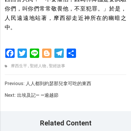
你們，叫你們常常敬畏他，不至犯罪。」於是，
人民遠遠地站著，摩西卻走近神所在的幽暗之
中。
Facebook
Twitter
Line
Blogger
Telegram
分
享
摩西生平
,
聖經人物
,
聖經故事
Previous:
人人都到約瑟那兒拿可吃的東西
Next:
出埃及記— —逾越節
Related Content