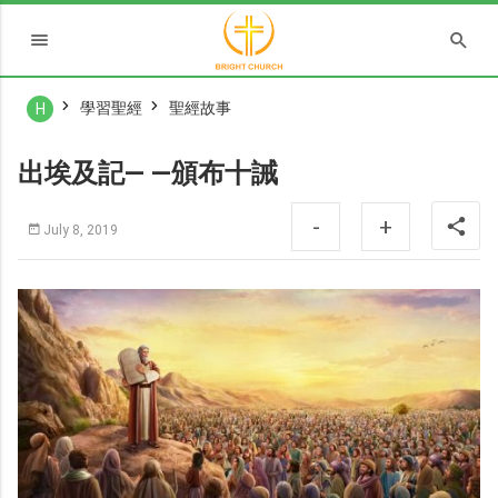
學習聖經
聖經故事
H
出埃及記— —頒布十誡
-
+
July 8, 2019