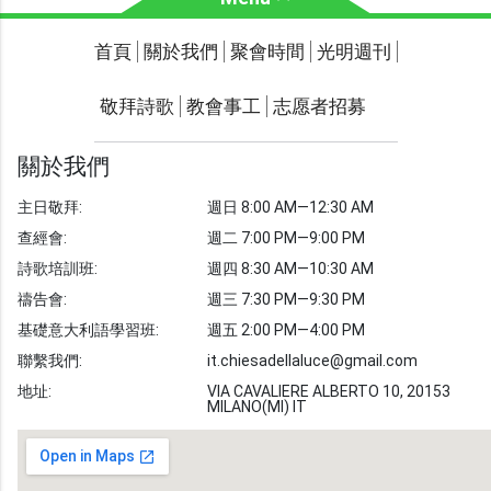
關於我們
聚會時間
首頁
關於我們
聚會時間
光明週刊
聯繫我們
敬拜詩歌
教會事工
志愿者招募
光明週刊
學習聖經
關於我們
主題經文
主日敬拜:
週日 8:00 AM—12:30 AM
聖經故事
查經會:
週二 7:00 PM—9:00 PM
敬拜詩歌
圖庫
詩歌培訓班:
週四 8:30 AM—10:30 AM
禱告會:
週三 7:30 PM—9:30 PM
聖經金句
基礎意大利語學習班:
週五 2:00 PM—4:00 PM
教會事工
志愿者招募
聯繫我們:
it.chiesadellaluce@gmail.com
地址:
VIA CAVALIERE ALBERTO 10, 20153
MILANO(MI) IT