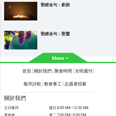
聖經金句：虧損
聖經金句：聖靈
Menu
關於我們
聚會時間
首頁
關於我們
聚會時間
光明週刊
聯繫我們
敬拜詩歌
教會事工
志愿者招募
光明週刊
學習聖經
關於我們
主題經文
主日敬拜:
週日 8:00 AM—12:30 AM
聖經故事
查經會:
週二 7:00 PM—9:00 PM