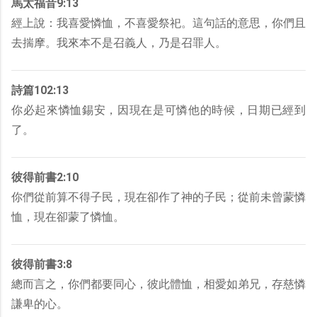
馬太福音9:13
經上說：我喜愛憐恤，不喜愛祭祀。這句話的意思，你們且
去揣摩。我來本不是召義人，乃是召罪人。
詩篇102:13
你必起來憐恤錫安，因現在是可憐他的時候，日期已經到
了。
彼得前書2:10
你們從前算不得子民，現在卻作了神的子民；從前未曾蒙憐
恤，現在卻蒙了憐恤。
彼得前書3:8
總而言之，你們都要同心，彼此體恤，相愛如弟兄，存慈憐
謙卑的心。