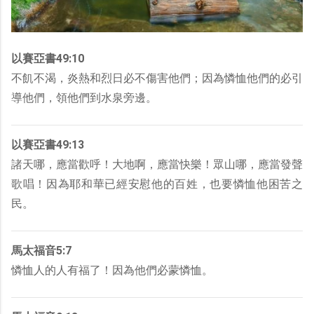
以賽亞書49:10
不飢不渴，炎熱和烈日必不傷害他們；因為憐恤他們的必引
導他們，領他們到水泉旁邊。
以賽亞書49:13
諸天哪，應當歡呼！大地啊，應當快樂！眾山哪，應當發聲
歌唱！因為耶和華已經安慰他的百姓，也要憐恤他困苦之
民。
馬太福音5:7
憐恤人的人有福了！因為他們必蒙憐恤。