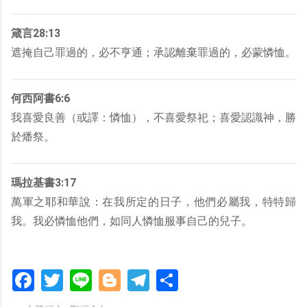
箴言28:13
遮掩自己罪過的，必不亨通；承認離棄罪過的，必蒙憐恤。
何西阿書6:6
我喜愛良善（或譯：憐恤），不喜愛祭祀；喜愛認識神，勝
於燔祭。
瑪拉基書3:17
萬軍之耶和華說：在我所定的日子，他們必屬我，特特歸
我。我必憐恤他們，如同人憐恤服事自己的兒子。
Facebook
Twitter
Line
Blogger
Telegram
分
享