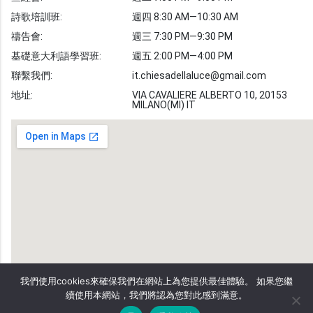
敬拜詩歌
圖庫
詩歌培訓班:
週四 8:30 AM—10:30 AM
禱告會:
週三 7:30 PM—9:30 PM
聖經金句
基礎意大利語學習班:
週五 2:00 PM—4:00 PM
教會事工
志愿者招募
聯繫我們:
it.chiesadellaluce@gmail.com
地址:
VIA CAVALIERE ALBERTO 10, 20153
MILANO(MI) IT
我們使用cookies來確保我們在網站上為您提供最佳體驗。 如果您繼
續使用本網站，我們將認為您對此感到滿意。