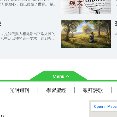
可以放心，我已經勝了世界。 希
大祭司並非不能體恤我們的軟弱。他也曾
為
只是他沒有犯罪。所以，我們只管坦
必
為要得憐恤，蒙恩惠，作隨時的幫
地
愛
恤
是大有喜樂；但如今，在百般的試煉中
足
試驗，就比那被火試驗仍然能壞的金
求，是我們與人相處活出正常人性的
顯現的時候得著稱讚、榮耀、尊貴。
生活中活出神的這一要求，達到與人
的神曾在基督裡召你們，得享他永遠
1.我賜給你們一條新
，必要親自成全你們，堅固你們，賜
我怎樣愛你們，你們也要怎樣相愛。
因此就認出你們是我的門徒了。（約
們受試探過於所能受的；在受試探的
能忍受得住。 歌林多後書
確定的，因為知道你們既是同受苦
法。（羅馬書13:8） 4.最要
能遮掩許多的罪。你們要互相款待，
冕；這是主應許給那些愛他之人的。
Menu
賜彼此服事，做神百般恩賜的好管
心裡（從心裡：有古卷是從清潔的
光明週刊
學習聖經
光明週刊
學習聖經
敬拜詩歌
兄啊，我們應當
。凡有愛心的，都是由神而生，並且
主題經文
識神，因為神就是愛。（約翰一書
聖經故事
（約翰一書4:12） 8.吃素
（箴言15:17） 9.我們應
AM