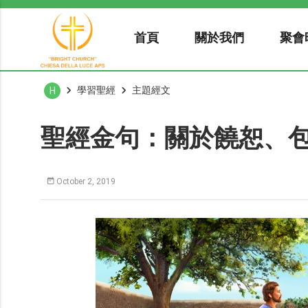
首頁
關於我們
聚會
學習聖經
主題經文
H
聖經金句：關於饒恕、
October 2, 2019