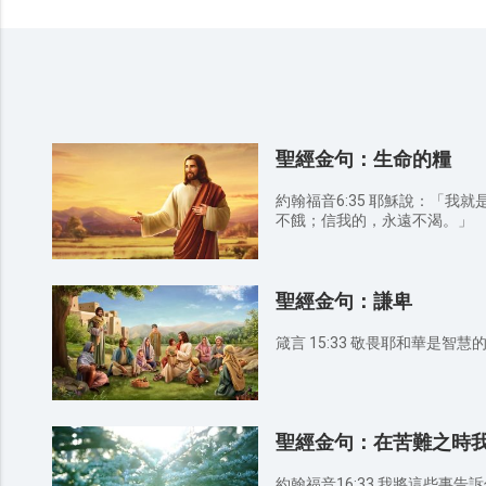
聖經金句：生命的糧
約翰福音6:35 耶穌說：「我
不餓；信我的，永遠不渴。」
聖經金句：謙卑
箴言 15:33 敬畏耶和華是
聖經金句：在苦難之時
約翰福音16:33 我將這些事