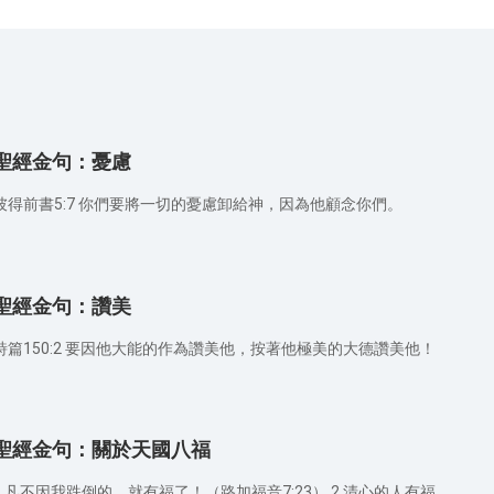
聖經金句：憂慮
彼得前書5:7 你們要將一切的憂慮卸給神，因為他顧念你們。
聖經金句：讚美
詩篇150:2 要因他大能的作為讚美他，按著他極美的大德讚美他！
聖經金句：關於天國八福
1.凡不因我跌倒的，就有福了！（路加福音7:23） 2.清心的人有福