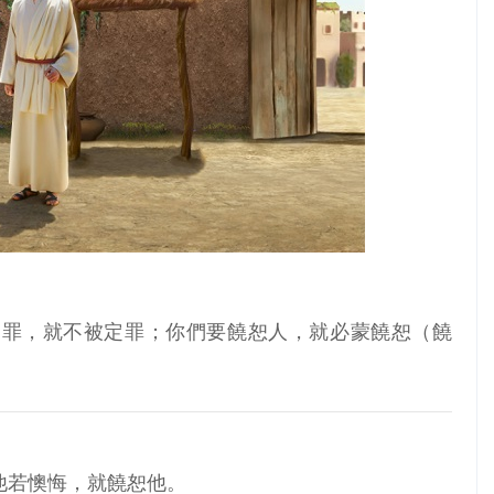
的罪，就不被定罪；你們要饒恕人，就必蒙饒恕（饒
他若懊悔，就饒恕他。