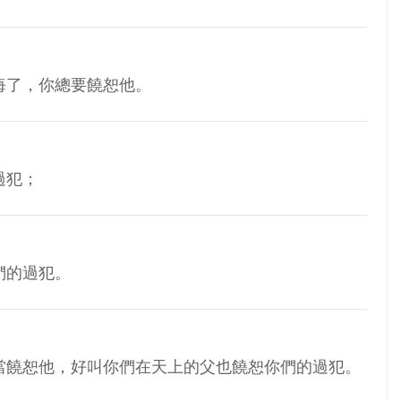
悔了，你總要饒恕他。
過犯；
們的過犯。
當饒恕他，好叫你們在天上的父也饒恕你們的過犯。