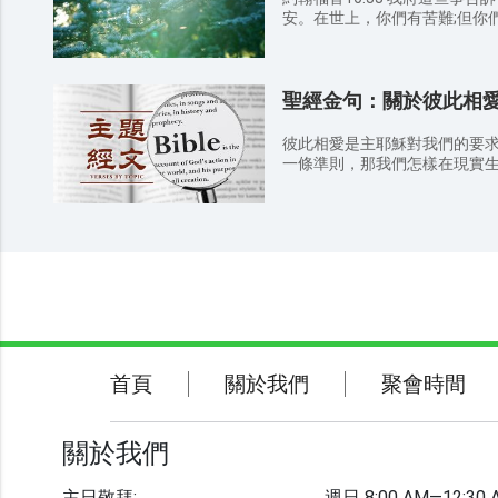
安。在世上，你們有苦難;但你們
伯來書4:15-16 因我們的
凡事受過試探，與我們一樣，
然無懼的來到施恩的寶座前，
聖經金句：關於彼此相
助。 彼得前書5:7 你們要將一切的憂慮卸給神，因為他顧念你們。
彼得前書1:6-7 因此，你們
暫時憂愁，叫你們的信心既被
彼此相愛是主耶穌對我們的要
子更顯寶貴，可以在耶穌基督
一條準則，那我們怎樣在現實
彼得前書5:10 那賜諸般恩典
和睦相處呢？以下的內容將會給你帶來幫助。 
的榮耀，等你們暫受苦難之後
命令，乃是叫你們彼此相愛；
力量給你們。 歌林多前書10:13 你們所遇見的試探，無非是人所能
你們若有彼此相愛的心，眾人
受的。神是信實的，必不叫你
翰福音13:34-35） 2.你們要彼此相愛，像我愛你們一樣；這就是我
時候，總要給你們開一條出路，叫你們
的命令。（約翰福音15:12） 3.凡事都不可虧欠人，惟有彼此相愛
1:7 我們為你們所存的盼望是
要常以為虧欠，因為愛人的就完全了律
楚，也必同得安慰。 雅各書1:12 忍受試探的人是有福的，因為他
緊的是彼此切實相愛，因為愛
經過試驗以後，必得生命的冠
不發怨言。各人要照所得的恩
家。（彼得前書4:8-10） 5.你們既因順從真理，潔淨了自己的心，
以致愛弟兄沒有虛假，就當從
關於我們
聚會時間
首頁
關於我們
聚會時間
心）彼此切實相愛。（彼得前書1:22） 6.親愛的弟
彼此相愛，因為愛是從神來的
聯繫我們
認識神。沒有愛心的，就不認
4:7-8） 7.從來沒有人見過神，我們若彼此相愛，神就住在我們裡
關於我們
面，愛他的心在我們裡面得以完全了。
菜，彼此相愛，強如吃肥牛，彼此相恨。
主日敬拜:
週日 8:00 AM—12:30 