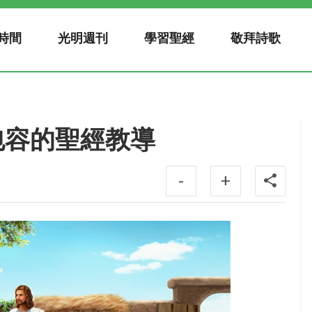
時間
光明週刊
學習聖經
敬拜詩歌
包容的聖經教導
-
+