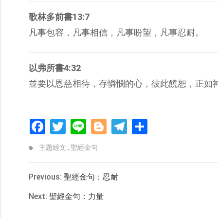
歌林多前書13:7
凡事包容，凡事相信，凡事盼望，凡事忍耐。
以弗所書4:32
並要以恩慈相待，存憐憫的心，彼此饒恕，正如
Facebook
Twitter
Line
Blogger
Telegram
分
享
主題經文
,
聖經金句
Previous:
聖經金句：忍耐
Next:
聖經金句：力量