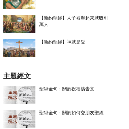
【新約聖經】人子被舉起來就吸引
萬人
【新約聖經】神就是愛
主題經文
聖經金句：關於祝福禱告文
聖經金句：關於如何交朋友聖經