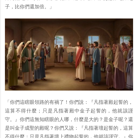
子，比你們還加倍。」
「你們這瞎眼領路的有禍了！你們說：『凡指著殿起誓的，
這算不得什麼；只是凡指著殿中金子起誓的，他就該謹
守。』你們這無知瞎眼的人哪，什麼是大的？是金子呢？還
是叫金子成聖的殿呢？你們又說：『凡指著壇起誓的，這算
不得什麼；只是凡指著壇上禮物起誓的，他就該謹守。』你