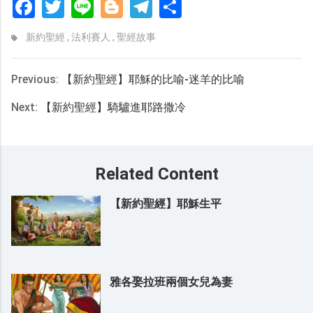
Facebook
Twitter
Line
Blogger
Telegram
分
享
新約聖經
,
法利賽人
,
聖經故事
Previous:
【新約聖經】耶穌的比喻-迷羊的比喻
Next:
【新約聖經】騎驢進耶路撒冷
Related Content
【新約聖經】耶穌生平
雅各娶拉班兩個女兒為妻