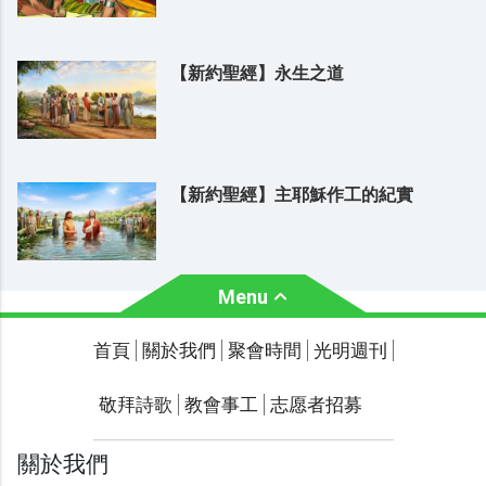
【新約聖經】永生之道
【新約聖經】主耶穌作工的紀實
Menu
關於我們
聚會時間
首頁
關於我們
聚會時間
光明週刊
聯繫我們
敬拜詩歌
教會事工
志愿者招募
光明週刊
學習聖經
關於我們
主題經文