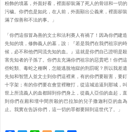
粉飾的墳墓，外面好看，裡面卻裝滿了死人的骨頭和一切的
污穢。你們也是如此，在人前，外面顯出公義來，裡面卻裝
滿了假善和不法的事。」
「你們這假冒為善的文士和法利賽人有禍了！因為你們建造
先知的墳，修飾義人的墓，說：『若是我們在我們祖宗的時
候，必不和他們同流先知的血。』這就是你們自己證明是殺
害先知者的子孫了。你們去充滿你們祖宗的惡貫吧！你們這
些蛇類、毒蛇之種啊，怎能逃脫地獄的刑罰呢？所以我差遣
先知和智慧人並文士到你們這裡來，有的你們要殺害，要釘
十字架；有的你們要在會堂裡鞭打，從這城追逼到那城，叫
世上所流義人的血都歸到你們身上，從義人亞伯的血起，直
到你們在殿和壇中間所殺的巴拉加的兒子撒迦利亞的血為
止。我實在告訴你們，這一切的罪都要歸到這世代了。」