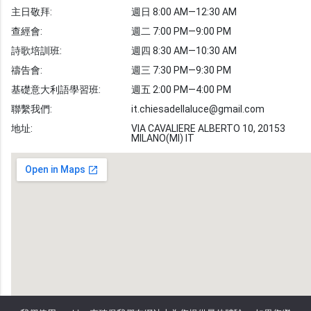
主日敬拜:
週日 8:00 AM—12:30 AM
聖經故事
查經會:
週二 7:00 PM—9:00 PM
敬拜詩歌
圖庫
詩歌培訓班:
週四 8:30 AM—10:30 AM
禱告會:
週三 7:30 PM—9:30 PM
聖經金句
基礎意大利語學習班:
週五 2:00 PM—4:00 PM
教會事工
志愿者招募
聯繫我們:
it.chiesadellaluce@gmail.com
地址:
VIA CAVALIERE ALBERTO 10, 20153
MILANO(MI) IT