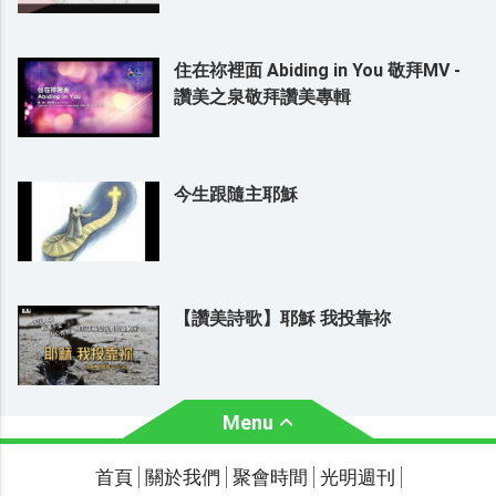
住在祢裡面 Abiding in You 敬拜MV -
讚美之泉敬拜讚美專輯
今生跟隨主耶穌
【讚美詩歌】耶穌 我投靠祢
Menu
關於我們
聚會時間
首頁
關於我們
聚會時間
光明週刊