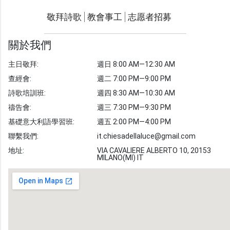
聯繫我們
敬拜詩歌
教會事工
志愿者招募
光明週刊
學習聖經
關於我們
主題經文
主日敬拜:
週日 8:00 AM—12:30 AM
聖經故事
查經會:
週二 7:00 PM—9:00 PM
敬拜詩歌
圖庫
詩歌培訓班:
週四 8:30 AM—10:30 AM
禱告會:
週三 7:30 PM—9:30 PM
聖經金句
基礎意大利語學習班:
週五 2:00 PM—4:00 PM
教會事工
志愿者招募
聯繫我們:
it.chiesadellaluce@gmail.com
地址:
VIA CAVALIERE ALBERTO 10, 20153
MILANO(MI) IT