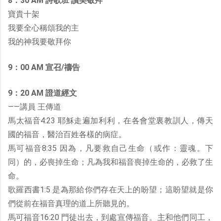
8：30 AM 詩歌班 讚美敬拜
寶貴十架
我要全心稱頌我的主
我的神我要敬拜你
9：00 AM 宣召/禱告
9：20 AM 證道經文
——講員 王傳道
馬太福音4:23 耶穌走遍加利利，在各會堂裏教訓人，傳天
國的福音，醫治百姓各樣的病症。
馬可福音8:35 因為，凡要救自己生命（或作：靈魂。下
同）的，必喪掉生命；凡為我和福音喪掉生命的，必救了生
命。
歌羅西書1:5 是為那給你們存在天上的盼望；這盼望就是你
們從前在福音真理的道上所聽見的。
馬可福音16:20 門徒出去，到處宣傳福音。主和他們同工，