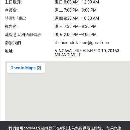
主日敬拜:
週日 8:00 AM—12:30 AM
聖經故事
查經會:
週二 7:00 PM—9:00 PM
敬拜詩歌
圖庫
詩歌培訓班:
週四 8:30 AM—10:30 AM
禱告會:
週三 7:30 PM—9:30 PM
聖經金句
基礎意大利語學習班:
週五 2:00 PM—4:00 PM
教會事工
志愿者招募
聯繫我們:
it.chiesadellaluce@gmail.com
地址:
VIA CAVALIERE ALBERTO 10, 20153
MILANO(MI) IT
我們使用cookies來確保我們在網站上為您提供最佳體驗。 如果您繼