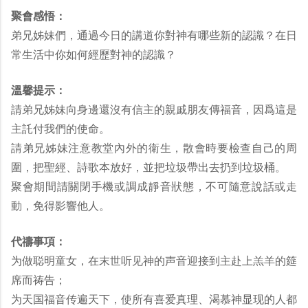
聚會感悟：
弟兄姊妹們，通過今日的講道你對神有哪些新的認識？在日
常生活中你如何經歷對神的認識？
溫馨提示：
請弟兄姊妹向身邊還沒有信主的親戚朋友傳福音，因爲這是
主託付我們的使命。
請弟兄姊妹注意教堂內外的衛生，散會時要檢查自己的周
圍，把聖經、詩歌本放好，並把垃圾帶出去扔到垃圾桶。
聚會期間請關閉手機或調成靜音狀態，不可隨意說話或走
動，免得影響他人。
代禱事項：
为做聪明童女，在末世听见神的声音迎接到主赴上羔羊的筵
席而祷告；
为天国福音传遍天下，使所有喜爱真理、渴慕神显现的人都