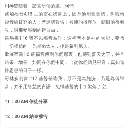
用神迹隨着，證實所傳的道。阿們！
路加福音4:18 主的靈在我身上，因為他用膏膏我，叫我傳
福音給貧窮的人；差遣我報告：被擄的得釋放，瞎眼的得看
見，叫那受壓制的得自由，
羅馬書1:16 我不以福音為耻；這福音本是神的大能，要救
一切相信的，先是猶太人，後是希利尼人。
歌羅西書1:6 這福音傳到你們那裏，也傳到普天之下，并且
結果、增長，如同在你們中間，自從你們聽見福音，真知道
神恩惠的日子一樣。
哥林多前書1:17 基督差遣我，原不是為施洗，乃是為傳福
音，并不用智慧的言語，免得基督的十字架落了空。
11：30 AM 信徒分享
12：30 AM 結束禱告