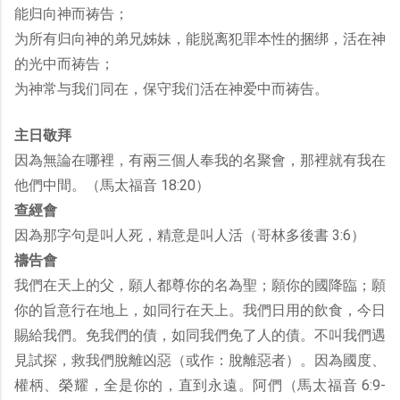
能归向神而祷告；
为所有归向神的弟兄姊妹，能脱离犯罪本性的捆绑，活在神
的光中而祷告；
为神常与我们同在，保守我们活在神爱中而祷告。
主日敬拜
因為無論在哪裡，有兩三個人奉我的名聚會，那裡就有我在
他們中間。（馬太福音 18:20）
查經會
因為那字句是叫人死，精意是叫人活（哥林多後書 3:6）
禱告會
我們在天上的父，願人都尊你的名為聖；願你的國降臨；願
你的旨意行在地上，如同行在天上。我們日用的飲食，今日
賜給我們。免我們的債，如同我們免了人的債。不叫我們遇
見試探，救我們脫離凶惡（或作：脫離惡者）。因為國度、
權柄、榮耀，全是你的，直到永遠。阿們（馬太福音 6:9-