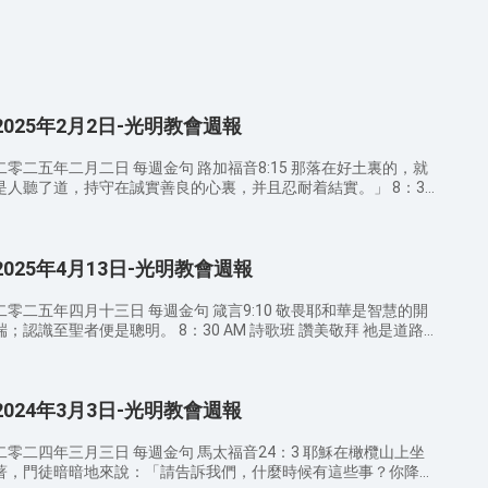
2025年2月2日-光明教會週報
二零二五年二月二日 每週金句 路加福音8:15 那落在好土裏的，就
是人聽了道，持守在誠實善良的心裏，并且忍耐着結實。」 8：30
AM 詩歌班 讚美敬拜 主的鐘聲 我是神兒女 最知心的朋友 9：00
宣召/禱告 9：20 AM 證道經文 ——講員 苗傳道 約翰福音4:23
時候將到，如今就是了，那真正拜父的，要用心靈和誠實拜他，因
2025年4月13日-光明教會週報
為父要這樣的人拜他。 以西結書18:9 遵行我的律例，謹守我的典
章，按誠實行事——這人是公義的，必定存活。這是主耶和華説
的。」 列王紀上8:61 所以你們當向耶和華——我們的神存誠實的
二零二五年四月十三日 每週金句 箴言9:10 敬畏耶和華是智慧的開
心，遵行他的律例，謹守他的誡命，至終如今日一樣。」 箴言
；認識至聖者便是聰明。 8：30 AM 詩歌班 讚美敬拜 祂是道路
14:22 謀惡的，豈非走入迷途嗎？謀善的，必得慈愛和誠實。 11：
羔羊 堅固磐石 9：00 AM 宣召/禱告 9：20 AM 證道經文 ——
 AM 信徒分享 12：30 AM 結束禱告 聚會感悟： 弟兄姊妹們，通
講員 王傳道 箴言12:15 愚妄人所行的，在自己眼中看為正直；惟
過今日的講道你對神有哪些新的認識？在日常生活中你如何經歷對
智慧人肯聽人的勸教。 箴言12:18 説話浮躁的，如刀刺人；智慧人
識？ 溫馨提示： 請弟兄姊妹向身邊還沒有信主的親戚朋友
2024年3月3日-光明教會週報
的舌頭却為醫人的良藥。 箴言15:2 智慧人的舌善發知識；愚昧人
傳福音，因爲這是主託付我們的使命。 請弟兄姊妹注意教堂內外
吐出愚昧。 11：30 AM 信徒分享 12：30 AM 結束禱告 聚會感
的衛生，散會時要檢查自己的周圍，把聖經、詩歌本放好，並把垃
悟： 弟兄姊妹們，通過今日的講道你對神有哪些新的認識？在日
二零二四年三月三日 每週金句 馬太福音24：3 耶穌在橄欖山上坐
圾帶出去扔到垃圾桶。 聚會期間請關閉手機或調成靜音狀態，不
生活中你如何經歷對神的認識？ 溫馨提示： 請弟兄姊妹向身邊
著，門徒暗暗地來說：「請告訴我們，什麼時候有這些事？你降臨
可隨意說話或走動，免得影響他人。 代禱事項： 为做聪明童女，
還沒有信主的親戚朋友傳福音，因爲這是主託付我們的使命。 請