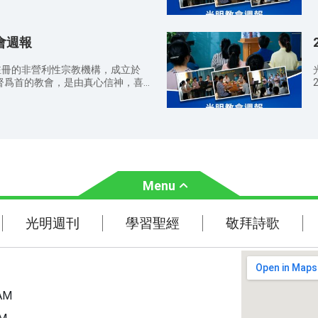
人組成的。教會設有主日學、禱告
和
。 請弟兄姊妹注意教堂內外的衛
音3:5 耶穌說：「我實實在在地告
班、意大利語課程培訓等敬拜、事工
讚
，把聖經、詩歌本放好，並把垃圾帶
，就不能進神的國。」 哥林多前
領之下彼此服事供應，同時引導喜愛
2
關閉手機或調成靜音狀態，不可隨
的人不能承受神的國嗎？不要自欺！無論
教會週報
察真道的人來到神面前，得着神的救
末
、做孌童的、親男色的、偷竊的、貪
羊的筵席而祷告； 为天国福音传
告。 主日敬拜
能承受神的國。 11：30
註冊的非營利性宗教機構，成立於
慕神显现的人都能归向神而祷告；
基督爲首的教會，是由真心信神，喜
脱离犯罪本性的捆绑，活在神的光中
認識？在日常生活中你如何經歷對神
人組成的。教會設有主日學、禱告
守我们活在神爱中而祷告。 主日
守
班、意大利語課程培訓等敬拜、事工
個人奉我的名聚會，那裡就有我在
命。 請弟兄姊妹注意教堂內外的
領之下彼此服事供應，同時引導喜愛
） 查經會 因為那字句是叫人死，精
圍，把聖經、詩歌本放好，並把垃圾
察真道的人來到神面前，得着神的救
） 禱告會 我們在天上的父，願人都尊
請關閉手機或調成靜音狀態，不可
願你的旨意行在地上，如同行在天
太福
女，在
給我們。免我們的債，如同我們免了
羔羊的筵席而祷告； 为天国福音
救我們脫離凶惡（或作：脫離惡
渴慕神显现的人都能归向神而祷告；
Menu
，全是你的，直到永遠。阿們（馬太
脱离犯罪本性的捆绑，活在神的光中
30
守我们活在神爱中而祷告。 主日
:00 PM—9:00 PM 祷告会 时间：
個人奉我的名聚會，那裡就有我在
光明週刊
學習聖經
神的認
光明週刊
學習聖經
敬拜詩歌
意大利语学习班 时间：周三 7:30 PM—
） 查經會 因為那字句是叫人死，精
PM—4:00 PM 聯繫電話：
） 禱告會 我們在天上的父，願人都尊
PM—
主題經文
chiesadellaluce@gmail.com 教
願你的旨意行在地上，如同行在天
 10, 20153 MILANO(MI) IT 教會
給我們。免我們的債，如同我們免了
聖經故事
h-it.org/
救我們脫離凶惡（或作：脫離惡
h
，全是你的，直到永遠。阿們（馬太
AM