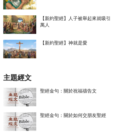
【新約聖經】人子被舉起來就吸引
萬人
【新約聖經】神就是愛
主題經文
聖經金句：關於祝福禱告文
聖經金句：關於如何交朋友聖經