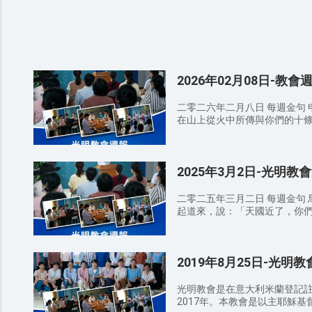
2026年02月08日-教會
二零二六年二月八日 每週金句 申
在山上從火中所傳與你們的十
將版交給我了。 8：30 AM 詩歌班 讚美敬拜 我願為你去 你的話 我
以禱告來到你跟前 9：00 AM 宣召/禱告 9：20 AM 證道經文 ——講
員 張牧師 出埃及記 34:28
2025年3月2日-光明教
也不喝水。耶和華將這約的話，
未記 22:31 你們要謹守遵行
13:4 自從你出埃及地以來，
二零二五年三月二日 每週金句 馬
不可認識別神；除我以外並沒有救主
起道來，說：「天國近了，你們應當悔改！」 8：
們當守的約指示你們，就是十
美敬拜 愛喜樂生命 這裡有神的同
申命記 8:2 你也要記念耶和
00 AM 宣召/禱告 9：20 AM 證道經文 ——講員 王傳道 馬太福音
要苦煉你，試驗你，要知道你心
11:12 從施洗約翰的時候到
命記 10:4 耶和華將那大會
2019年8月25日-光明
得著了。 啟示錄3:20 看哪
誡，照先前所寫的，寫在這版上，將版交給我
開門的，我要進到他那裡去，我
徒分享 12：30 AM 結束禱告 聚會感悟： 弟兄姊妹們，通過今日的
福音18:3 我實在告訴你們，
光明教會是在意大利米蘭登記
講道你對神有哪些新的認識？
斷不得進天國。 約翰福音3:3
2017年。本教會是以主耶穌
識？ 溫馨提示： 請弟兄姊妹向身邊還沒有信主的親戚朋友傳福
你，人若不重生，就不能見神的國