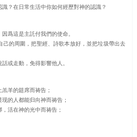
認識？在日常生活中你如何經歷對神的認識？
，因爲這是主託付我們的使命。
自己的周圍，把聖經、詩歌本放好，並把垃圾帶出去
說話或走動，免得影響他人。
上羔羊的筵席而祷告；
显现的人都能归向神而祷告；
绑，活在神的光中而祷告；
。