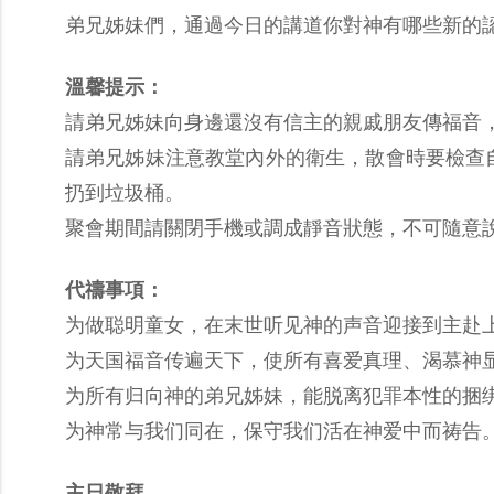
弟兄姊妹們，通過今日的講道你對神有哪些新的
溫馨提示：
請弟兄姊妹向身邊還沒有信主的親戚朋友傳福音
請弟兄姊妹注意教堂內外的衛生，散會時要檢查
扔到垃圾桶。
聚會期間請關閉手機或調成靜音狀態，不可隨意
代禱事項：
为做聪明童女，在末世听见神的声音迎接到主赴
为天国福音传遍天下，使所有喜爱真理、渴慕神
为所有归向神的弟兄姊妹，能脱离犯罪本性的捆
为神常与我们同在，保守我们活在神爱中而祷告
主日敬拜