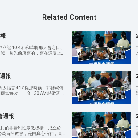
Related Content
週報
命記 10:4 耶和華將那大會之日、
條誡，照先前所寫的，寫在這版上，
AM 
 摩西在耶和華那裡四十晝夜，也不吃飯
會週報
就是十條誡，寫在兩塊版上。 利
我的誡命。我是耶和華。 何西阿書
我就是耶和華─你的神。在我以外，你
太福音4:17 從那時候，耶穌就傳
。 申命記 4:13 他將所吩咐你
30 AM 詩歌班 讚
端
條誡，並將這誡寫在兩塊石版上。
在 我的心，你要稱頌耶和華 9：
真神
華─你的神在曠野引導你這四十年，是
30
內如何，肯守他的誡命不肯。 申
如今，天國是努力進入的，努力的人就
之日、在山上從火中所傳與你們的十條
神的認
教會週報
，我站在門外叩門，若有聽見我聲音就
了。 11：30 AM 信
與他，他與我，一同坐席。 馬太
的口
你們若不回轉，變成小孩子的樣式，
註冊的非營利性宗教機構，成立於
在日常生活中你如何經歷對神的認
 耶穌回答說：「我實實在在地告訴
常
基督爲首的教會，是由真心信神，喜
。」 馬太福音5:3 虛心的人有福