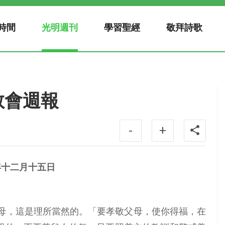
時間
光明週刊
學習聖經
敬拜詩歌
明教會週報
-
+
年十二月十五日
從父母，這是理所當然的。「要孝敬父母，使你得福，在