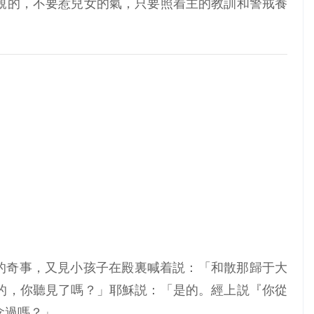
親的，不要惹兒女的氣，只要照着主的教訓和警戒養
所行的奇事，又見小孩子在殿裏喊着説：「和散那歸于大
的，你聽見了嗎？」耶穌説：「是的。經上説『你從
念過嗎？」