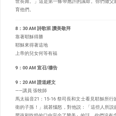
世長壽。」這是第一條帶應許的誡命。你們做父
育他們。
8：30 AM 詩歌班 讚美敬拜
靠著耶穌得勝
耶穌來得著這地
上帝的兒女何等有福
9：00 AM 宣召/禱告
9：20 AM 證道經文
——講員 張牧師
馬太福音21：15-16 祭司長和文士看見耶穌
衛的子孫！」就甚惱怒，對他説：「這些人所説
嬰孩和吃奶的口中完全了贊美』的話，你們没有