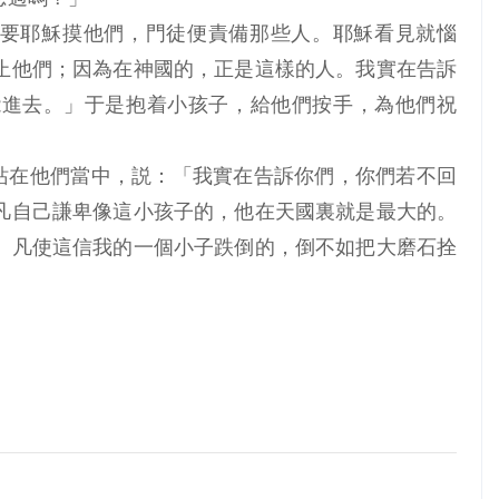
耶穌，要耶穌摸他們，門徒便責備那些人。耶穌看見就惱
止他們；因為在神國的，正是這樣的人。我實在告訴
能進去。」于是抱着小孩子，給他們按手，為他們祝
使他站在他們當中，説：「我實在告訴你們，你們若不回
凡自己謙卑像這小孩子的，他在天國裏就是最大的。
。凡使這信我的一個小子跌倒的，倒不如把大磨石拴