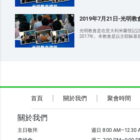
愛真理，接受、順服神作工的
音，因爲這是主託付我們的使命
了！因為天國是他們的。 約翰福
會、小組查經、青年詩歌培訓
生，散會時要檢查自己的周圍
訴你，人若不是從水和聖靈生的
活動，使跟隨神的人在神的帶
出去扔到垃圾桶。 聚會期間請
書6:9-10 你們豈不知不義
2019年7月21日-光明
真理，嚮往公義，願意尋求考
意說話或走動，免得影響他人。 代禱事項： 为做聪明童女，在
是淫亂的、拜偶像的、姦淫的
恩與祝福。
世听见神的声音迎接到主赴上羔
婪的、醉酒的、辱罵的、勒索的，都不
光明教會是在意大利米蘭登記
遍天下，使所有喜爱真理、渴
AM 信徒分享 12：30 AM 結束禱告 聚會感悟： 弟兄姊妹們，通過
2017年。本教會是以主耶穌
为所有归向神的弟兄姊妹，能
今日的講道你對神有哪些新的
愛真理，接受、順服神作工的
而祷告； 为神常与我们同在，保
的認識？ 溫馨提示： 請弟兄姊妹向身邊還沒有信主的親戚朋友傳
會、小組查經、青年詩歌培訓
敬拜 因為無論在哪裡，有兩三
福音，因爲這是主託付我們的使
活動，使跟隨神的人在神的帶
他們中間。（馬太福音 18:20
衛生，散會時要檢查自己的周
真理，嚮往公義，願意尋求考
意是叫人活（哥林多後書 3:6
帶出去扔到垃圾桶。 聚會期間
恩與祝福。
你的名為聖；願你的國降臨；
隨意說話或走動，免得影響他人。 代禱事項： 为做聪明童
上。我們日用的飲食，今日賜
末世听见神的声音迎接到主赴上
人的債。不叫我們遇見試探，
传遍天下，使所有喜爱真理、
者）。因為國度、權柄、榮耀
为所有归向神的弟兄姊妹，能
福音 6:9-13） 敬拜與事奉週間活動 主日敬拜 时间：周日 8:30 AM
而祷告； 为神常与我们同在，保
—12:30 AM 查经会 时间：周二 7
敬拜 因為無論在哪裡，有兩三
關於我們
聚會時間
首頁
關於我們
聚會時間
周四 8:30 AM—10:30 AM 
他們中間。（馬太福音 18:20
9:30 PM 诗歌培训班 时间：周五 2:00 
意是叫人活（哥林多後書 3:6
聯繫我們
+39 388 589 7965 教会邮箱：it.
你的名為聖；願你的國降臨；
關於我們
會地址：VIA CAVALIERE ALBERTO
上。我們日用的飲食，今日賜
網址：https://www.brightchurc
人的債。不叫我們遇見試探，
者）。因為國度、權柄、榮耀
主日敬拜:
週日 8:00 AM—12:30 
教會事工
福音 6:9-13） 敬拜與事奉週間活動 主日敬拜 时间：周日 8:30 AM