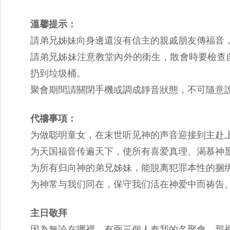
溫馨提示：
請弟兄姊妹向身邊還沒有信主的親戚朋友傳福音
請弟兄姊妹注意教堂內外的衛生，散會時要檢查
扔到垃圾桶。
聚會期間請關閉手機或調成靜音狀態，不可隨意
代禱事項：
为做聪明童女，在末世听见神的声音迎接到主赴
为天国福音传遍天下，使所有喜爱真理、渴慕神
为所有归向神的弟兄姊妹，能脱离犯罪本性的捆
为神常与我们同在，保守我们活在神爱中而祷告
主日敬拜
因為無論在哪裡，有兩三個人奉我的名聚會，那裡就