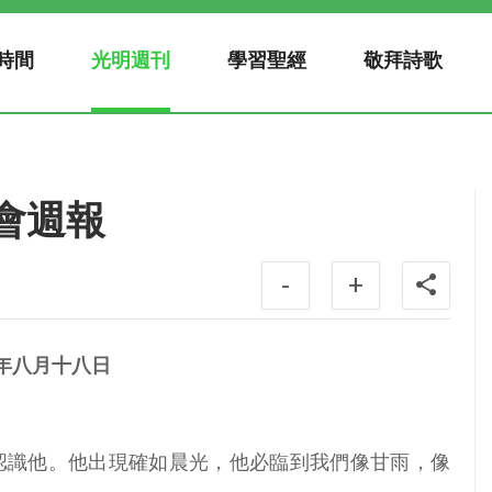
時間
光明週刊
學習聖經
敬拜詩歌
教會週報
-
+
年八月十八日
求認識他。他出現確如晨光，他必臨到我們像甘雨，像