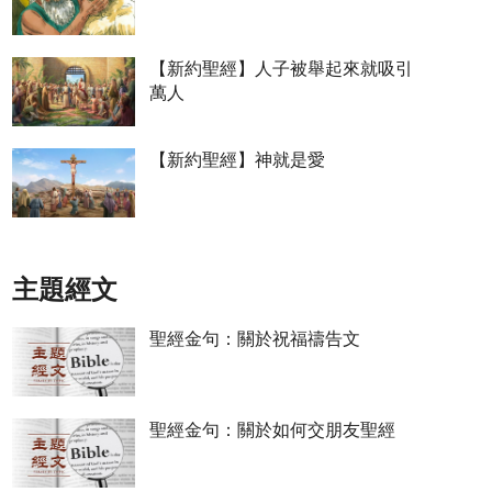
【新約聖經】人子被舉起來就吸引
萬人
【新約聖經】神就是愛
主題經文
聖經金句：關於祝福禱告文
聖經金句：關於如何交朋友聖經