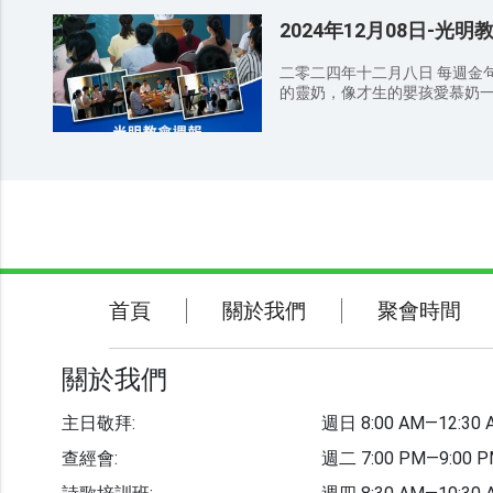
活動，使跟隨神的人在神的帶
犯罪本性的捆绑，活在神的光中
2024年12月08日-光明
真理，嚮往公義，願意尋求考
守我们活在神爱中而祷告。 主日敬拜 因為無論在哪裡，有兩三個
恩與祝福。
人奉我的名聚會，那裡就有我在他
二零二四年十二月八日 每週金句
經會 因為那字句是叫人死，精意
的靈奶，像才生的嬰孩愛慕奶
會 我們在天上的父，願人都尊
你們若嘗過主恩的滋味，就必如此。 8：30 AM 詩歌班
的旨意行在地上，如同行在天
頌讚和尊貴 大山為我挪開 此生愛祢不渝 9：00 AM 
們。免我們的債，如同我們免
20 AM 證道經文 ——講員 王
們脫離凶惡（或作：脫離惡者
訓誨，不可離弃你母親的法則
的，直到永遠。阿們（馬太福音 6:9-13） 敬拜
的華冠，你項上的金鏈。 提摩太
日敬拜 时间：周日 8:30 AM—12
確信的，要存在心裏；因為你
PM—9:00 PM 祷告会 时间：周四
明白聖經，這聖經能使你因信基
习班 时间：周三 7:30 PM—9:3
127：3-5 兒女是耶和華所
PM—4:00 PM 聯繫電話：+39 388 589 7965 教会邮箱：
少年時所生的兒女好像勇士手
it.chiesadellaluce@gmail.
們在城門口和仇敵説話的時候，必
ALBERTO 10, 20153 MILANO
關於我們
聚會時間
首頁
關於我們
聚會時間
37 于是領過一個小孩子來，
https://www.brightchurch-it.o
他們説：「凡為我名接待一個
聯繫我們
我的，不是接待我，乃是接待那差我來的。」 1
享 12：30 AM 結束禱告 聚會感悟： 弟兄姊妹們，通過今日的講道
關於我們
你對神有哪些新的認識？在日
溫馨提示： 請弟兄姊妹向身邊
主日敬拜:
週日 8:00 AM—12:30 
爲這是主託付我們的使命。 請
教會事工
會時要檢查自己的周圍，把聖
查經會:
週二 7:00 PM—9:00 
到垃圾桶。 聚會期間請關閉手
或走動，免得影響他人。 代禱事項： 为做聪明童女，在末世听见