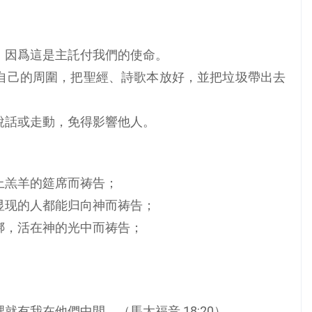
，因爲這是主託付我們的使命。
自己的周圍，把聖經、詩歌本放好，並把垃圾帶出去
說話或走動，免得影響他人。
上羔羊的筵席而祷告；
显现的人都能归向神而祷告；
绑，活在神的光中而祷告；
。
有我在他們中間。（馬太福音 18:20）