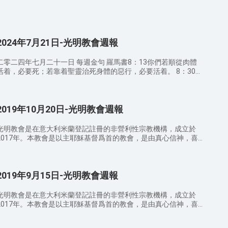
2024年7月21日-光明教會週報
二零二四年七月二十一日 每週金句 羅馬書8：13你們若順從肉體
活着，必要死；若靠着聖靈治死身體的惡行，必要活着。 8：30
AM 詩歌班 讚美敬拜 親眼看見你 我們讚美你的公義 聽啊！天使高
M 宣召/禱告 9：20 AM 證道經文 ——講員 張牧師 羅
馬書8：2因為賜生命聖靈的律，在基督耶穌裏釋放了我，使我脱
2019年10月20日-光明教會週報
離罪和死的律了。 羅馬書8：3律法既因肉體軟弱，有所不能行
的，神就差遣自己的兒子，成為罪身的形狀，作了贖罪祭，在肉體
中定了罪案， 羅馬書8：4使律法的義成就在我們這不隨從肉體、
光明教會是在意大利米蘭登記註冊的非營利性宗教機構，成立於
只隨從聖靈的人身上。 羅馬書8：5因為隨從肉體的人體貼肉體的
2017年。本教會是以主耶穌基督爲首的教會，是由真心信神，喜
事，隨從聖靈的人體貼聖靈的事。 羅馬書8：6體貼肉體的，就是
愛真理，接受、順服神作工的人組成的。教會設有主日學、禱告
死；體貼聖靈的，乃是生命、平安。 羅馬書8：7原來體貼肉體
會、小組查經、青年詩歌培訓班、意大利語課程培訓等敬拜、事工
的，就是與神為仇；因為不服神的律法，也是不能服， 羅馬書8：
活動，使跟隨神的人在神的帶領之下彼此服事供應，同時引導喜愛
而且屬肉體的人不能得神的喜歡。 11：30 AM 信徒分享 12：30
2019年9月15日-光明教會週報
真理，嚮往公義，願意尋求考察真道的人來到神面前，得着神的救
 結束禱告 聚會感悟： 弟兄姊妹們，通過今日的講道你對神有
恩與祝福。
哪些新的認識？在日常生活中你如何經歷對神的認識？ 溫馨提
光明教會是在意大利米蘭登記註冊的非營利性宗教機構，成立於
示： 請弟兄姊妹向身邊還沒有信主的親戚朋友傳福音，因爲這是
2017年。本教會是以主耶穌基督爲首的教會，是由真心信神，喜
主託付我們的使命。 請弟兄姊妹注意教堂內外的衛生，散會時要
愛真理，接受、順服神作工的人組成的。教會設有主日學、禱告
檢查自己的周圍，把聖經、詩歌本放好，並把垃圾帶出去扔到垃圾
會、小組查經、青年詩歌培訓班、意大利語課程培訓等敬拜、事工
桶。 聚會期間請關閉手機或調成靜音狀態，不可隨意說話或走