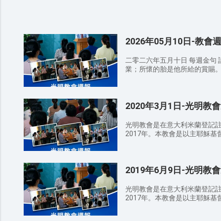
2026年05月10日-教會
二零二六年五月十日 每週金句 詩
業；所懷的胎是他所給的賞賜。 8：30 AM 詩歌班 讚美敬拜 耶
華是我的神 一顆謙卑的心 這一生
9：20 AM 證道經文 ——講員 
人獨居不好，我要為他造一個配偶
2020年3月1日-光明教
人要離開父母，與妻子連合，二人
和華所賜的産業；所懷的胎是他所
做丈夫的，要愛你們的妻子，不可苦
光明教會是在意大利米蘭登記
的婦人誰能得着呢？她的價值
2017年。本教會是以主耶穌
不缺少利益。 11：30 AM 信徒分享 12：30 AM 結束禱告 聚會感
愛真理，接受、順服神作工的
悟： 弟兄姊妹們，通過今日的
會、小組查經、青年詩歌培訓
常生活中你如何經歷對神的認識？ 溫馨提示： 請弟兄姊妹
活動，使跟隨神的人在神的帶
還沒有信主的親戚朋友傳福音，
2019年6月9日-光明教
真理，嚮往公義，願意尋求考
弟兄姊妹注意教堂內外的衛生
恩與祝福。
經、詩歌本放好，並把垃圾帶出
光明教會是在意大利米蘭登記
手機或調成靜音狀態，不可隨意
2017年。本教會是以主耶穌
禱事項： 为做聪明童女，在末
愛真理，接受、順服神作工的
的筵席而祷告； 为天国福音传
會、小組查經、青年詩歌培訓
显现的人都能归向神而祷告； 