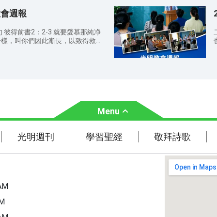
領之下彼此服事供應，同時引導喜愛
而祷告； 为神常与我们同在，保
動
教會週報
察真道的人來到神面前，得着神的救
們中間。（馬太福音 18:20） 查
 彼得前書2：2-3 就要愛慕那純净
是叫人活（哥林多後書 3:6） 禱告
一樣，叫你們因此漸長，以致得救。
你的名為聖；願你的國降臨；願你
 讚美敬拜
上。我們日用的飲食，今日賜給我
宣召/禱告 9：
AM 
了人的債。不叫我們遇見試探，救我
傳道 箴言1：8-9 我兒，要聽你父親的
）。因為國度、權柄、榮耀，全是你
（或作：指教）；因為這要作你頭上
與事奉週間活動 主
后書3：14-15 但你所學習的，所
:30 AM 查经会 时间：周二 7:00
知道是跟誰學的，并且知道你是從小
 8:30 AM—10:30 AM 意大利语学
督耶穌，有得救的智慧。 詩篇
0 PM 诗歌培训班 时间：周五 2:00
Menu
賜的産業；所懷的胎是他所給的賞賜。
中的箭。箭袋充滿的人便為有福；他
你
com 教會地址：VIA CAVALIERE
不至于羞愧。 馬可福音9：36-
AM
(MI) IT 教會網址：
光明週刊
學習聖經
光明週刊
學習聖經
敬拜詩歌
叫他站在門徒中間，又抱起他來，對
rg/
训
像這小孩子的，就是接待我；凡接待
主題經文
1：30 AM 信徒分
h
聖經故事
常生活中你如何經歷對神的認識？
還沒有信主的親戚朋友傳福音，因
動
AM
弟兄姊妹注意教堂內外的衛生，散
經、詩歌本放好，並把垃圾帶出去扔
PM
機或調成靜音狀態，不可隨意說話