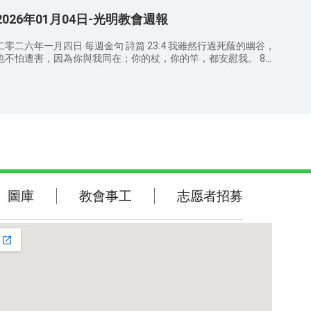
活動，使跟隨神的人在神的帶領之下彼此服事供應，同時引導喜愛
，免得影響他人。 代禱事項： 为做聪明童女，在末世听见神的
2026年01月04日-光明教會週報
真理，嚮往公義，願意尋求考察真道的人來到神面前，得着神的救
声音迎接到主赴上羔羊的筵席而祷告； 为天国福音传遍天下，使
恩與祝福。
所有喜爱真理、渴慕神显现的人都能归向神而祷告； 为所有归向
二零二六年一月四日 每週金句 詩篇 23:4 我雖然行過死蔭的幽谷，
神的弟兄姊妹，能脱离犯罪本性的捆绑，活在神的光中而祷告；
也不怕遭害，因為你與我同在；你的杖，你的竿，都安慰我。 8：
为神常与我们同在，保守我们活在神爱中而祷告。 主日敬拜 因為
30 AM 詩歌班 讚美敬拜 赞美之泉 注目看耶稣 如鹿切慕溪水 9：00
無論在哪裡，有兩三個人奉我的名聚會，那裡就有我在他們中間。
宣召/禱告 9：20 AM 證道經文 ——講員 苗傳道 詩篇 23:4 我雖
（馬太福音 18:20） 查經會 因為那字句是叫人死，精意是叫人活
然行過死蔭的幽谷，也不怕遭害，因為你與我同在；你的杖，你的
（哥林多後書 3:6） 禱告會 我們在天上的父，願人都尊你的名為
竿，都安慰我。 馬太福音 5:4 哀慟的人有福了！因為他們必得安
聖；願你的國降臨；願你的旨意行在地上，如同行在天上。我們日
慰。 歌林多後書 1:7 我們為你們所存的盼望是確定的，因為知道你
用的飲食，今日賜給我們。免我們的債，如同我們免了人的債。不
們既是同受苦楚，也必同得安慰。 彼得前書 5:7 你們要將一切的憂
叫我們遇見試探，救我們脫離凶惡（或作：脫離惡者）。因為國
慮卸給神，因為他顧念你們。 以賽亞書 41:10 你不要害怕，因為
度、權柄、榮耀，全是你的，直到永遠。阿們（馬太福音 6:9-13）
我與你同在；不要驚惶，因為我是你的神。我必堅固你，我必幫助
敬拜與事奉週間活動 主日敬拜 时间：周日 8:30 AM—12:30 AM 查
；我必用我公義的右手扶持你。 11：30 AM 信徒分享 12：30
经会 时间：周二 7:00 PM—9:00 PM 祷告会 时间：周四 8:30 AM—
 結束禱告 聚會感悟： 弟兄姊妹們，通過今日的講道你對神有
10:30 AM 意大利语学习班 时间：周三 7:30 PM—9:30 PM 诗歌培
敬拜詩歌
圖庫
圖庫
教會事工
志愿者招募
哪些新的認識？在日常生活中你如何經歷對神的認識？ 溫馨提
班 时间：周五 2:00 PM—4:00 PM 聯繫電話：+39 388 589 7965
示： 請弟兄姊妹向身邊還沒有信主的親戚朋友傳福音，因爲這是
教会邮箱：it.chiesadellaluce@gmail.com 教會地址：VIA
聖經金句
主託付我們的使命。 請弟兄姊妹注意教堂內外的衛生，散會時要
CAVALIERE ALBERTO 10, 20153 MILANO(MI) IT 教會網址：
檢查自己的周圍，把聖經、詩歌本放好，並把垃圾帶出去扔到垃圾
ttps://www.brightchurch-it.org/
桶。 聚會期間請關閉手機或調成靜音狀態，不可隨意說話或走
，免得影響他人。 代禱事項： 为做聪明童女，在末世听见神的
声音迎接到主赴上羔羊的筵席而祷告； 为天国福音传遍天下，使
所有喜爱真理、渴慕神显现的人都能归向神而祷告； 为所有归向
神的弟兄姊妹，能脱离犯罪本性的捆绑，活在神的光中而祷告；
为神常与我们同在，保守我们活在神爱中而祷告。 主日敬拜 因為