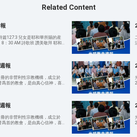
Related Content
週報
篇127:3 兒女是耶和華所賜的産
和
最美的祝福 9：00 AM 宣召/禱告
苗傳道 創世記2:18 耶和華神説：「那
聲唱 9：00 A
幫助他。」 創世記2:24 因此，
會週報
成為一體。 詩篇127:3 兒女是耶
給的賞賜。 歌羅西書3:19 你們
待她們。 箴言31:10-11 才德
註冊的非營利性宗教機構，成立於
遠勝過珍珠。她丈夫心裏倚靠她，必
基督爲首的教會，是由真心信神，喜
人組成的。教會設有主日學、禱告
講道你對神有哪些新的認識？在日
班、意大利語課程培訓等敬拜、事工
向身邊
領之下彼此服事供應，同時引導喜愛
因爲這是主託付我們的使命。 請
8
會週報
察真道的人來到神面前，得着神的救
，散會時要檢查自己的周圍，把聖
AM
去扔到垃圾桶。 聚會期間請關閉
註冊的非營利性宗教機構，成立於
說話或走動，免得影響他人。 代
基督爲首的教會，是由真心信神，喜
世听见神的声音迎接到主赴上羔羊
人組成的。教會設有主日學、禱告
遍天下，使所有喜爱真理、渴慕神
班、意大利語課程培訓等敬拜、事工
为所有归向神的弟兄姊妹，能脱离