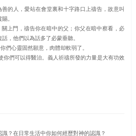
冒為善的人，愛站在會堂裏和十字路口上禱告，故意叫
賞賜。
内屋，關上門，禱告你在暗中的父；你父在暗中察看，必
複話，他們以為話多了必蒙垂聽。
惑。你們心靈固然願意，肉體却軟弱了。
求，使你們可以得醫治。義人祈禱所發的力量是大有功效
認識？在日常生活中你如何經歷對神的認識？