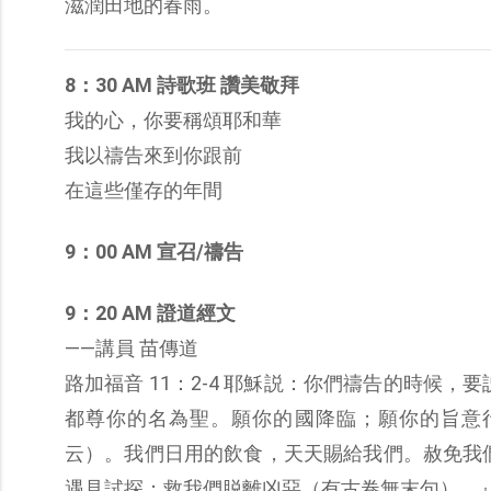
滋潤田地的春雨。
8：30 AM 詩歌班 讚美敬拜
我的心，你要稱頌耶和華
我以禱告來到你跟前
在這些僅存的年間
9：00 AM 宣召/禱告
9：20 AM 證道經文
——講員 苗傳道
路加福音 11：2-4 耶穌説：你們禱告的時候
都尊你的名為聖。願你的國降臨；願你的旨意
云）。我們日用的飲食，天天賜給我們。赦免我
遇見試探；救我們脱離凶惡（有古卷無末句）。