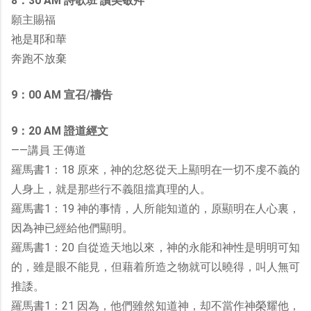
8：30 AM 詩歌班 讚美敬拜
願主賜福
祂是耶和華
奔跑不放棄
9：00 AM 宣召/禱告
9：20 AM 證道經文
——講員 王傳道
羅馬書1：18 原來，神的忿怒從天上顯明在一切不虔不義的
人身上，就是那些行不義阻擋真理的人。
羅馬書1：19 神的事情，人所能知道的，原顯明在人心裏，
因為神已經給他們顯明。
羅馬書1：20 自從造天地以來，神的永能和神性是明明可知
的，雖是眼不能見，但藉着所造之物就可以曉得，叫人無可
推諉。
羅馬書1：21 因為，他們雖然知道神，却不當作神榮耀他，