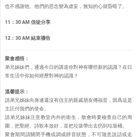
也不感謝他。他們的思念變為虚妄，無知的心就昏暗了。
11：30 AM 信徒分享
12：30 AM 結束禱告
聚會感悟：
弟兄姊妹們，通過今日的講道你對神有哪些新的認識？在日
常生活中你如何經歷對神的認識？
溫馨提示：
請弟兄姊妹向身邊還沒有信主的親戚朋友傳福音，因爲這是
主託付我們的使命。
請弟兄姊妹注意教堂內外的衛生，散會時要檢查自己的周
圍，把聖經、詩歌本放好，並把垃圾帶出去扔到垃圾桶。
聚會期間請關閉手機或調成靜音狀態，不可隨意說話或走