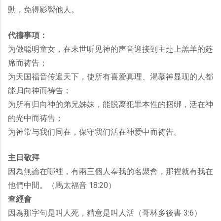
動，免得影響他人。
代禱事項：
为做聪明童女，在末世听见神的声音迎接到主赴上羔羊的筵
席而祷告；
为天国福音传遍天下，使所有喜爱真理、渴慕神显现的人都
能归向神而祷告；
为所有归向神的弟兄姊妹，能脱离犯罪本性的捆绑，活在神
的光中而祷告；
为神常与我们同在，保守我们活在神爱中而祷告。
主日敬拜
因為無論在哪裡，有兩三個人奉我的名聚會，那裡就有我在
他們中間。（馬太福音 18:20）
查經會
因為那字句是叫人死，精意是叫人活（哥林多後書 3:6）