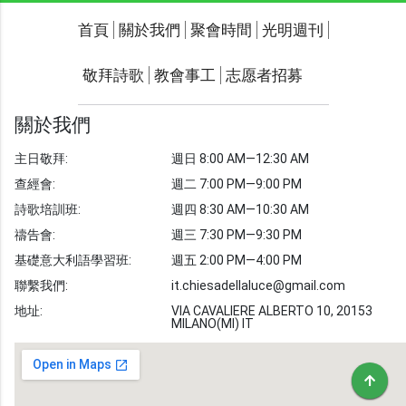
關於我們
聚會時間
首頁
關於我們
聚會時間
光明週刊
聯繫我們
敬拜詩歌
教會事工
志愿者招募
光明週刊
學習聖經
關於我們
主題經文
主日敬拜:
週日 8:00 AM—12:30 AM
聖經故事
查經會:
週二 7:00 PM—9:00 PM
敬拜詩歌
圖庫
詩歌培訓班:
週四 8:30 AM—10:30 AM
禱告會:
週三 7:30 PM—9:30 PM
聖經金句
基礎意大利語學習班:
週五 2:00 PM—4:00 PM
教會事工
志愿者招募
聯繫我們:
it.chiesadellaluce@gmail.com
地址:
VIA CAVALIERE ALBERTO 10, 20153
MILANO(MI) IT