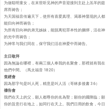
为做聪明童女，在末世听见神的声音迎接到主赴上羔羊的筵
席而祷告；
为天国福音传遍天下，使所有喜爱真理、渴慕神显现的人都
能归向神而祷告；
为所有归向神的弟兄姊妹，能脱离犯罪本性的捆绑，活在神
的光中而祷告；
为神常与我们同在，保守我们活在神爱中而祷告。
主日敬拜
因為無論在哪裡，有兩三個人奉我的名聚會，那裡就有我在
他們中間。（馬太福音 18:20）
查經會
因為那字句是叫人死，精意是叫人活（哥林多後書 3:6）
禱告會
我們在天上的父，願人都尊你的名為聖；願你的國降臨；願
你的旨意行在地上，如同行在天上。我們日用的飲食，今日