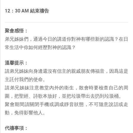
12：30 AM 結束禱告
聚會感悟：
弟兄姊妹們，通過今日的講道你對神有哪些新的認識？在日
常生活中你如何經歷對神的認識？
溫馨提示：
請弟兄姊妹向身邊還沒有信主的親戚朋友傳福音，因爲這是
主託付我們的使命。
請弟兄姊妹注意教堂內外的衛生，散會時要檢查自己的周
圍，把聖經、詩歌本放好，並把垃圾帶出去扔到垃圾桶。
聚會期間請關閉手機或調成靜音狀態，不可隨意說話或走
動，免得影響他人。
代禱事項：