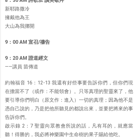
8：30 AM 詩歌班 讚美敬拜
新耶路撒冷
擁戴他為王
大山為我挪開
9：00 AM 宣召/禱告
9：20 AM 證道經文
——講員 苗傳道
約翰福音 16：12-13 我還有好些事要告訴你們，但你們現
在擔當不了（或作：不能領會）。只等真理的聖靈來了，他
要引導你們明白（原文作：進入）一切的真理；因為他不是
憑自己說的，乃是把他所聽見的都說出來，並要把將來的事
告訴你們。
啟示錄 2：7 聖靈向眾教會所說的話，凡有耳的，就應當
聽！得勝的，我必將神樂園中生命樹的果子賜給他吃。