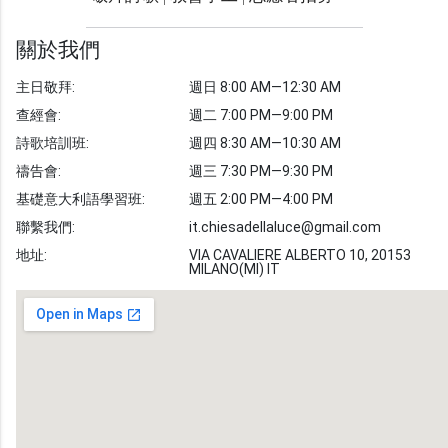
光明週刊
學習聖經
關於我們
主題經文
主日敬拜:
週日 8:00 AM—12:30 AM
聖經故事
查經會:
週二 7:00 PM—9:00 PM
敬拜詩歌
圖庫
詩歌培訓班:
週四 8:30 AM—10:30 AM
禱告會:
週三 7:30 PM—9:30 PM
聖經金句
基礎意大利語學習班:
週五 2:00 PM—4:00 PM
教會事工
志愿者招募
聯繫我們:
it.chiesadellaluce@gmail.com
地址:
VIA CAVALIERE ALBERTO 10, 20153
MILANO(MI) IT