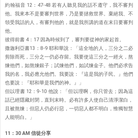
約翰福音 12：47-48 若有人聽見我的話不遵守，我不審判
他。我來本不是要審判世界，乃是要拯救世界。棄絕我、不
領受我話的人，有審判他的，就是我所講的道在末日要審判
他。
彼得前書 4：17 因為時候到了，審判要從神的家起首。
撒迦利亞書13：8-9 耶和華說：「這全地的人，三分之二必
剪除而死，三分之一仍必存留。我要使這三分之一經火，熬
煉他們，如熬煉銀子；試煉他們，如試煉金子。他們必求告
我的名，我必應允他們。我要說：『這是我的子民。』他們
也要說：『耶和華是我們的神。』」
但以理書 12：9-10 他說：「但以理啊，你只管去；因為這
話已經隱藏封閉，直到末時。必有許多人使自己清淨潔白，
且被熬煉；但惡人仍必行惡，一切惡人都不明白，惟獨智慧
人能明白。」
11：30 AM 信徒分享