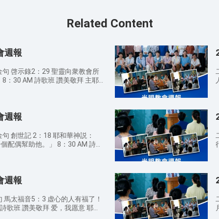
Related Content
教會週報
句 啓示錄2：29 聖靈向衆教會所
耶
0 AM
福音4：17 從那時候，耶穌就傳起
禱告 9：20 A
悔改！」 馬太福音25：6 半夜
教會週報
來迎接他！』 啓示錄3：20 看
見我聲音就開門的，我要進到他那裏
 馬太福音7：7-8 你們祈求，就
 創世記 2：18 耶和華神説：
，就給你們開門。因為凡祈求的，就
。」 8：30 AM 詩歌
行
 11：30 AM 信徒
的祝福 9：00 AM 宣
羊
日常生活中你如何經歷對神的認識？
上地上的各（或作：全）家，都是從
還沒有信主的親戚朋友傳福音，因
教會週報
5 耶穌回答説：「那起初造人的，是造
弟兄姊妹注意教堂內外的衛生，散
要離開父母，與妻子連合，二人成為
經、詩歌本放好，並把垃圾帶出去扔
世記 2：21-24 耶和華神使他沉
 馬太福音5：3 虚心的人有福了！
機或調成靜音狀態，不可隨意說話
一條肋骨，又把肉合起來。耶和華神
一個女人，領她到那人跟前。那人