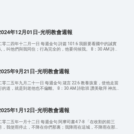
2024年12月01日-光明教會週報
二零二四年十二月一日 每週金句 詩篇 101:6 我眼要看國中的誠實
人，叫他們與我同住；行為完全的，他要伺候我。 8：30 AM 詩歌
班 讚美敬拜 我已被贖回 注目看耶穌 耶穌你醫治 9：00 AM 宣召/
M 證道經文 ——講員 苗傳道 馬太福音 6：12 免我們
的債，如同我們免了人的債。 歌羅西書 3：19 你們做丈夫的，要
2025年9月21日-光明教會週報
愛你們的妻子，不可苦待她們。 以弗所書 5：29 從來没有人恨惡
自己的身子，總是保養顧惜，正像基督待教會一樣， 希伯來書
13：4 婚姻，人人都當尊重，床也不可污穢，因為苟合行淫的人，
二零二五年九月二十一日 每週金句 箴言 22:6 教養孩童，使他走當
神必要審判。 馬太福音 19：6 既然如此，夫妻不再是兩個人，乃
的道，就是到老他也不偏離。 8：30 AM 詩歌班 讚美敬拜 神羔
是一體的了。所以，神配合的，人不可分開。」 馬太福音 6：14-
配得 有一位神 我的靈渴慕你 9：00 AM 宣召/禱告 9：20 AM 證
15 你們饒恕人的過犯，你們的天父也必饒恕你們的過犯；你們不
道經文 ——講員 苗傳道 箴言 22:6 教養孩童，使他走當行的道，就
饒恕人的過犯，你們的天父也必不饒恕你們的過犯。 彼得前書 3：
是到老他也不偏離。 箴言 3:11-12 我兒，你不可輕看耶和華的管教
7 你們做丈夫的，也要按情理（原文作知識）和妻子同住；因她比
2025年1月12日-光明教會週報
（或作：懲治），也不可厭煩他的責備；因為耶和華所愛的，他必
你軟弱（比你軟弱：原文作是軟弱的器皿），與你一同承受生命之
責備，正如父親責備所喜愛的兒子。 出埃及記 20:12 當孝敬父
恩的，所以要敬重她。這樣，便叫你們的禱告没有阻礙。 哥林多
母，使你的日子在耶和華——你神所賜你的地上得以長久。 路加福
二零二五年一月十二日 每週金句 阿摩司書4:7-8 「在收割的前三
前書 7：3-5 丈夫當用合宜之份待妻子；妻子待丈夫也要如此。妻
音 16:10 人在最小的事上忠心，在大事上也忠心；在最小的事上不
月，我使雨停止，不降在你們那裏；我降雨在這城，不降雨在那
子没有權柄主張自己的身子，乃在丈夫；丈夫也没有權柄主張自己
義，在大事上也不義。 哥林多前書 10:31 所以，你们或吃或喝，
城；這塊地有雨，那塊地無雨，無雨的就枯乾了。這樣，兩三城的