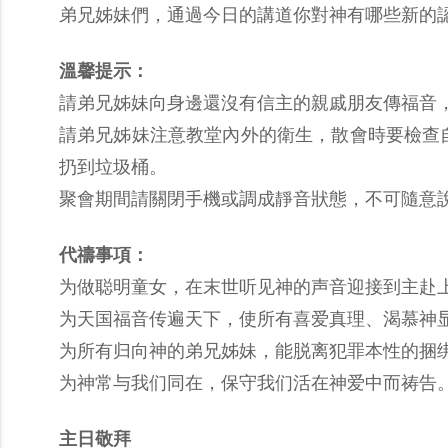
弟兄姊妹們，通過今日的講道你對神有哪些新的
溫馨提示：
請弟兄姊妹向身邊還沒有信主的親戚朋友傳福音
請弟兄姊妹注意教堂內外的衛生，散會時要檢查
扔到垃圾桶。
聚會期間請關閉手機或調成靜音狀態，不可隨意
代禱事項：
为做聪明童女，在末世听见神的声音迎接到主赴
为天国福音传遍天下，使所有喜爱真理、渴慕神
为所有归向神的弟兄姊妹，能脱离犯罪本性的捆
为神常与我们同在，保守我们活在神爱中而祷告
主日敬拜