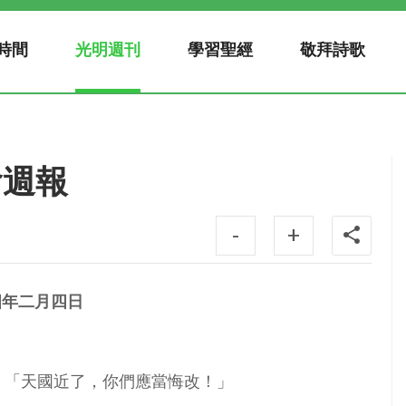
時間
光明週刊
學習聖經
敬拜詩歌
會週報
-
+
四年二月四日
説：「天國近了，你們應當悔改！」