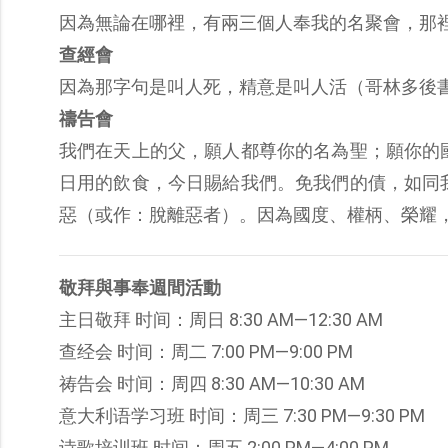
因為無論在哪裡，有兩三個人奉我的名聚會，那裡就
查經會
因為那字句是叫人死，精意是叫人活（哥林多後書 
禱告會
我們在天上的父，願人都尊你的名為聖；願你的
日用的飲食，今日賜給我們。免我們的債，如同
惡（或作：脫離惡者）。因為國度、權柄、榮耀，全
敬拜與事奉週間活動
主日敬拜 时间：周日 8:30 AM—12:30 AM
查经会 时间：周二 7:00 PM—9:00 PM
祷告会 时间：周四 8:30 AM—10:30 AM
意大利语学习班 时间：周三 7:30 PM—9:30 PM
诗歌培训班 时间：周五 2:00 PM—4:00 PM