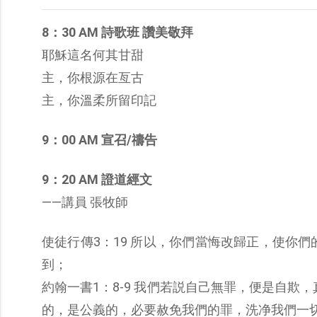
8：30 AM 詩歌班 讚美敬拜
耶穌這名何其甘甜
主，你根源在亙古
主，你溫柔所留印記
9：00 AM 宣召/禱告
9：20 AM 證道經文
——講員 張牧師
使徒行傳3：19 所以，你們當悔改歸正，使你
到；
約翰一書1：8-9 我們若説自己無罪，便是自
的，是公義的，必要赦免我們的罪，洗净我們一