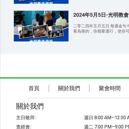
神的声音迎接到主赴上羔羊的筵
説：「這是我骨中的骨，肉中
——講員 王傳道 馬太福音7：21-23 凡稱呼我『主啊，主啊』的人
下，使所有喜爱真理、渴慕神显
男人身上取出來的。」因此，
不能都進天國，惟獨遵行我天父
有归向神的弟兄姊妹，能脱离
為一體。 創世記 1：26-28
2024年5月5日-光明教
有許多人對我説：『主啊，主
告； 为神常与我们同在，保守我们活
我們的樣式造人，使他們管理
名趕鬼，奉你的名行許多异能
因為無論在哪裡，有兩三個人
全地，并地上所爬的一切昆蟲
從來不認識你們，你們這些作惡
二零二四年五月五日 每週金句 
間。（馬太福音 18:20） 查
照着他的形像造男造女。神就
10：26-27 因為我們得知
看為善的，你都要遵行，使你
人活（哥林多後書 3:6） 禱
衆多，遍滿地面，治理這地，
有了；惟有戰懼等候審判和那燒
列祖起誓應許的那美地。 8：30 AM 詩歌班 讚美敬拜 清晨歌 歸家
為聖；願你的國降臨；願你的
各樣行動的活物。」 11：30 AM 信徒分享 12：30 AM 結束禱告 聚
他們滿眼是淫色（原文作淫婦
吧 不再一樣 9：00 AM 宣召/禱告 9：20 AM 證道經文 ——講員 苗
日用的飲食，今日賜給我們。
會感悟： 弟兄姊妹們，通過今
人，心中習慣了貪婪，正是被咒詛
傳道 約翰福音 14：2-3 主耶穌說：「我去原是為你們預備地方
不叫我們遇見試探，救我們脫
在日常生活中你如何經歷對神的認識？ 溫馨提示： 
净的，并那行可憎與虚謊之事
去。我若去為你們預備了地方
度、權柄、榮耀，全是你的，直到
身邊還沒有信主的親戚朋友傳
羊生命册上的才得進去。 希伯來
那裡，叫你們也在那裡。」 啟示
敬拜與事奉週間活動 主日敬拜 时间：
請弟兄姊妹注意教堂內外的衛
睦，并要追求聖潔；非聖潔没有人
淚，不再有死亡，也不再有悲
经会 时间：周二 7:00 PM—9:0
經、詩歌本放好，並把垃圾帶出
我還有好些事要告訴你們，但
去了。 啟示錄 22：1-5 天
10:30 AM 意大利语学习班 时间：
手機或調成靜音狀態，不可隨意
會）。只等真理的聖靈來了，
的河，明亮如水晶，從神和羔
训班 时间：周五 2:00 PM—4:00 PM 聯繫電話：+39 388 58
禱事項： 为做聪明童女，在末
他不是憑自己説的，乃是把他
生命樹，結十二樣果子，每月
教会邮箱：it.chiesadellaluc
的筵席而祷告； 为天国福音传
告訴你們。 11：30 AM 信徒分享 12：30 AM 結束禱告 聚會感悟：
民。以後再沒有咒詛。在城裡
CAVALIERE ALBERTO 10, 201
显现的人都能归向神而祷告； 
關於我們
聚會時間
弟兄姊妹們，通過今日的講道
首頁
關於我們
聚會時間
奉他，也要見他的面。他的名
https://www.brightchurch-it.o
犯罪本性的捆绑，活在神的光中
中你如何經歷對神的認識？ 溫馨提示： 請弟兄姊妹向身邊還沒有
他們也不用燈光、日光，因為
守我们活在神爱中而祷告。 主日敬拜 因為無論在哪裡，有兩三個
信主的親戚朋友傳福音，因爲這
聯繫我們
永永遠遠。 馬太福音 6：10
人奉我的名聚會，那裡就有我在他
妹注意教堂內外的衛生，散會
上，如同行在天上。 啟示錄 1
關於我們
經會 因為那字句是叫人死，精意
本放好，並把垃圾帶出去扔到垃
聲音說：「世上的國成了我主
會 我們在天上的父，願人都尊
成靜音狀態，不可隨意說話或走動，免
遠遠。」 11：30 AM 信徒分享 12：30 AM 結束禱告 聚會感悟：
的旨意行在地上，如同行在天
主日敬拜:
週日 8:00 AM—12:30 
为做聪明童女，在末世听见神
弟兄姊妹們，通過今日的講道
教會事工
們。免我們的債，如同我們免
告； 为天国福音传遍天下，使
中你如何經歷對神的認識？ 溫馨提示： 請弟兄姊妹向身邊還沒有
查經會:
週二 7:00 PM—9:00 
們脫離凶惡（或作：脫離惡者
能归向神而祷告； 为所有归向