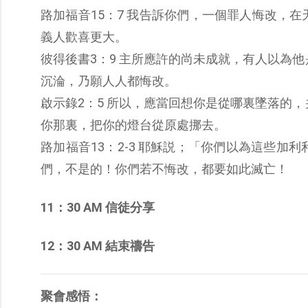
路加福音15：7 我告訴你們，一個罪人悔改，
義人歡喜更大。
彼得後書3：9 主所應許的尚未成就，有人以為
沉淪，乃願人人都悔改。
啟示錄2：5 所以，應當回想你是從哪裏墜落的
你那裏，把你的燈台從原處挪去。
路加福音13：2-3 耶穌説；「你們以為這些
們，不是的！你們若不悔改，都要如此滅亡！
11：30 AM 信徒分享
12：30 AM 結束禱告
聚會感悟：