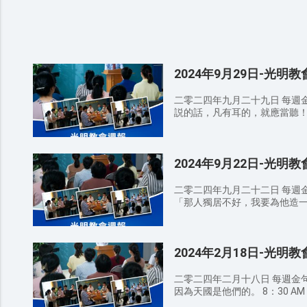
2024年9月29日-光明
二零二四年九月二十九日 每週金
説的話，凡有耳的，就應當聽！ 8：30 AM 詩歌班 讚美敬拜 主
穌我愛你 神羔羊配得 愛,喜樂,生命 9：00 AM 宣召/禱告 9：2
證道經文 ——講員 苗傳道 馬太
道來，説：「天國近了，你們應當
2024年9月22日-光明
有人喊着説：『新郎來了，你們出
哪，我站在門外叩門，若有聽
去，我與他，他與我，一同坐席。
二零二四年九月二十二日 每週金句
給你們；尋找，就尋見；叩門
「那人獨居不好，我要為他造一個配偶幫助他
得着；尋找的，就尋見；叩門的，就給他開門。
班 讚美敬拜 腳步 一顆謙卑的心 這一生最美
分享 12：30 AM 結束禱告 聚會感悟： 弟兄姊妹們，通過今日的講
召/禱告 9：20 AM 證道經文 ——講員 張牧師 以弗所書 3：14-15
道你對神有哪些新的認識？在
因此，我在父面前屈膝，（天
溫馨提示： 請弟兄姊妹向身邊
2024年2月18日-光明
他得名。） 馬太福音19：4-
爲這是主託付我們的使命。 請
男造女，并且説：『因此，人
會時要檢查自己的周圍，把聖
一體。』這經你們没有念過嗎？ 創
二零二四年二月十八日 每週金句
到垃圾桶。 聚會期間請關閉手
睡，他就睡了；于是取下他的
因為天國是他們的。 8：30 AM 詩歌班 讚美敬拜 爱，我愿意 耶和
或走動，免得影響他人。 代禱事項： 为做聪明童女，在末世听见
就用那人身上所取的肋骨造成
華是愛 一颗谦卑的心 9：00 AM 宣召/禱告 9：20 AM 證道經文