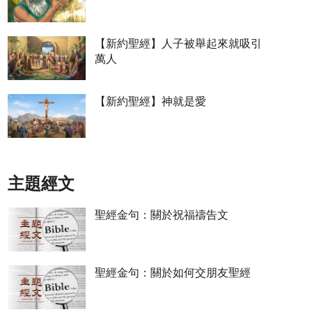
【新約聖經】人子被舉起來就吸引
萬人
【新約聖經】神就是愛
主題經文
聖經金句：關於祝福禱告文
聖經金句：關於如何交朋友聖經