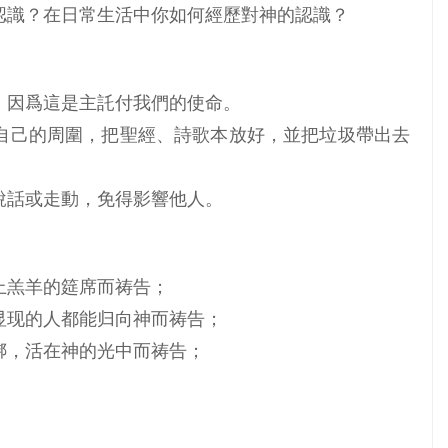
認識？在日常生活中你如何經歷對神的認識？
，因爲這是主託付我們的使命。
自己的周圍，把聖經、詩歌本放好，並把垃圾帶出去
說話或走動，免得影響他人。
上羔羊的筵席而祷告；
显现的人都能归向神而祷告；
绑，活在神的光中而祷告；
。