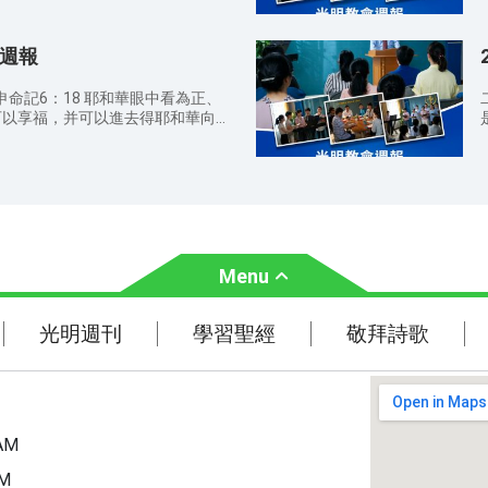
席而祷告； 为天国福音传遍天
的肉，可以稱她為女人，因為她是從
现的人都能归向神而祷告； 为所
人要離開父母，與妻子連合，二人成
旨意的人才能進去。 當那日，必
的。 8：30 
犯罪本性的捆绑，活在神的光中而祷
 神説：「我們要照着我們的形像，按着
會週報
啊，我們不是奉你的名傳道，奉你的
在寶
在神爱中而祷告。 主日敬拜
海裏的魚、空中的鳥、地上的牲畜和
嗎？』我就明明地告訴他們説：『我
奉我的名聚會，那裡就有我在他們中
。」神就照着自己的形像造人，乃是
的人，離開我去吧！』 希伯來書
申命記6：18 耶和華眼中看為正、
經會 因為那字句是叫人死，精意是叫
賜福給他們，又對他們説：「要生養
真道以後，若故意犯罪，贖罪的祭就再没
可以享福，并可以進去得耶和華向你
告會 我們在天上的父，願人都尊你的名
也要管理海裏的魚、空中的鳥和地上
滅衆敵人的烈火。 彼得後書2：14
旨意行在地上，如同行在天上。我們
），止不住犯罪，引誘那心不堅固的
AM 
免我們的債，如同我們免了人的債。
日的講道你對神有哪些新的認識？
的種類。 啟示錄21：27 凡不潔
離凶惡（或作：脫離惡者）。因為國
請弟兄姊妹向
在我們
的，總不得進那城，只有名字寫在羔
，就必再來接你們到我那裡去，我在
永遠。阿們（馬太福音 6:9-13）
福音，因爲這是主託付我們的使命。
書12：14 你們要追求與衆人和
錄 21：4 神要擦去他們一切的眼
周日 8:30 AM—12:30 AM 查
生，散會時要檢查自己的周圍，把聖
常
能見主。 約翰福音16：12-13
哀、哭嚎、疼痛，因為以前的事都過
0 PM 祷告会 时间：周四 8:30 AM—
去扔到垃圾桶。 聚會期間請關閉
你們現在擔當不了（或作：不能領
使又指示我在城內街道當中一道生命水
周三 7:30 PM—9:30 PM 诗歌培
待教會
說話或走動，免得影響他人。 代
他要引導你們進入一切的真理；因為
Menu
羊的寶座流出來。在河這邊與那邊有
9 7965
世听见神的声音迎接到主赴上羔羊
所聽見的都説出來，并要把將來的事
都結果子，樹上的葉子乃為醫治萬
30
e@gmail.com 教會地址：VIA
常
遍天下，使所有喜爱真理、渴慕神
有神和羔羊的寶座，他的僕人都要事
53 MILANO(MI) IT 教會網址：
为所有归向神的弟兄姊妹，能脱离
光明週刊
學習聖經
你對神有哪些新的認識？在日常生活
分
光明週刊
學習聖經
敬拜詩歌
字必寫在他們的額上。不再有黑夜。
神的認
rg/
而祷告； 为神常与我们同在，保
結束禱
主神要光照他們，他們要作王，直到
是主託付我們的使命。 請弟兄姊
主題經文
 願你的國降臨；願你的旨意行在地
們中間。（馬太福音 18:20） 查
時要檢查自己的周圍，把聖經、詩歌
1：15 第七位天使吹號，天上就有大
是叫人活（哥林多後書 3:6） 禱告
守
聖經故事
圾桶。 聚會期間請關閉手機或調
和主基督的國；他要作王，直到永永
你的名為聖；願你的國降臨；願你
得影響他人。 代禱事項：
上。我們日用的飲食，今日賜給我
AM
的声音迎接到主赴上羔羊的筵席而祷
你對神有哪些新的認識？在日常生活
了人的債。不叫我們遇見試探，救我
所有喜爱真理、渴慕神显现的人都
響他人
守
PM
）。因為國度、權柄、榮耀，全是你
神的弟兄姊妹，能脱离犯罪本性的