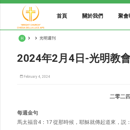
首頁
關於我們
聚會
光明週刊
H
2024年2月4日-光明教
February 4, 2024
二零二
每週金句
馬太福音4：17 從那時候，耶穌就傳起道來，