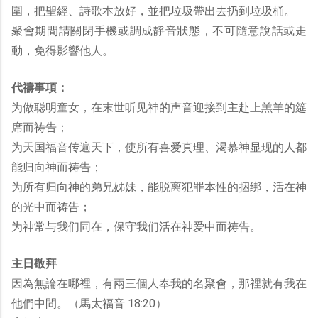
圍，把聖經、詩歌本放好，並把垃圾帶出去扔到垃圾桶。
聚會期間請關閉手機或調成靜音狀態，不可隨意說話或走
動，免得影響他人。
代禱事項：
为做聪明童女，在末世听见神的声音迎接到主赴上羔羊的筵
席而祷告；
为天国福音传遍天下，使所有喜爱真理、渴慕神显现的人都
能归向神而祷告；
为所有归向神的弟兄姊妹，能脱离犯罪本性的捆绑，活在神
的光中而祷告；
为神常与我们同在，保守我们活在神爱中而祷告。
主日敬拜
因為無論在哪裡，有兩三個人奉我的名聚會，那裡就有我在
他們中間。（馬太福音 18:20）