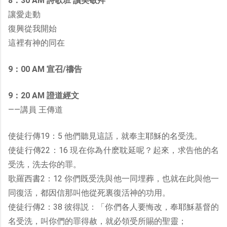
8：30 AM 詩歌班 讚美敬拜
讓愛走動
復興從我開始
這裡有神的同在
9：00 AM 宣召/禱告
9：20 AM 證道經文
——講員 王傳道
使徒行傳19：5 他們聽見這話，就奉主耶穌的名受洗。
使徒行傳22：16 現在你為什麽耽延呢？起來，求告他的名
受洗，洗去你的罪。
歌羅西書2：12 你們既受洗與他一同埋葬，也就在此與他一
同復活，都因信那叫他從死裏復活神的功用。
使徒行傳2：38 彼得説：「你們各人要悔改，奉耶穌基督的
名受洗，叫你們的罪得赦，就必領受所賜的聖靈；