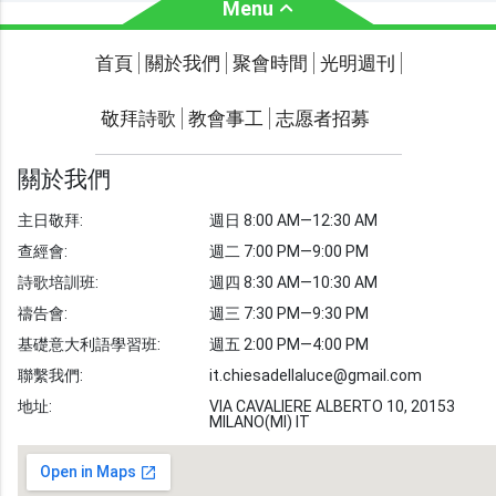
Menu
關於我們
聚會時間
首頁
關於我們
聚會時間
光明週刊
聯繫我們
敬拜詩歌
教會事工
志愿者招募
光明週刊
學習聖經
關於我們
主題經文
主日敬拜:
週日 8:00 AM—12:30 AM
聖經故事
查經會:
週二 7:00 PM—9:00 PM
敬拜詩歌
圖庫
詩歌培訓班:
週四 8:30 AM—10:30 AM
禱告會:
週三 7:30 PM—9:30 PM
聖經金句
基礎意大利語學習班:
週五 2:00 PM—4:00 PM
教會事工
志愿者招募
聯繫我們:
it.chiesadellaluce@gmail.com
地址:
VIA CAVALIERE ALBERTO 10, 20153
MILANO(MI) IT