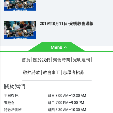
2019年8月11日-光明教會週報
Menu
關於我們
聚會時間
首頁
關於我們
聚會時間
光明週刊
聯繫我們
敬拜詩歌
教會事工
志愿者招募
光明週刊
學習聖經
關於我們
主題經文
主日敬拜:
週日 8:00 AM—12:30 AM
聖經故事
查經會:
週二 7:00 PM—9:00 PM
敬拜詩歌
圖庫
詩歌培訓班:
週四 8:30 AM—10:30 AM