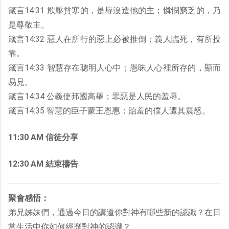
箴言14:31 欺壓貧寒的，是辱沒造他的主；憐憫窮乏的，乃
是尊敬主。
箴言14:32 惡人在所行的惡上必被推倒；義人臨死，有所投
靠。
箴言14:33 智慧存在聰明人心中；愚昧人心裡所存的，顯而
易見。
箴言14:34 公義使邦國高舉；罪惡是人民的羞辱。
箴言14:35 智慧的臣子蒙王恩惠；貽羞的僕人遭其震怒。
11:30 AM 信徒分享
12:30 AM 結束禱告
聚會感悟：
弟兄姊妹們，通過今日的講道你對神有哪些新的認識？在日
常生活中你如何經歷對神的認識？