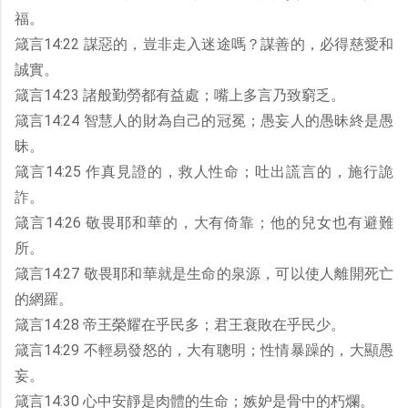
福。
箴言14:22 謀惡的，豈非走入迷途嗎？謀善的，必得慈愛和
誠實。
箴言14:23 諸般勤勞都有益處；嘴上多言乃致窮乏。
箴言14:24 智慧人的財為自己的冠冕；愚妄人的愚昧終是愚
昧。
箴言14:25 作真見證的，救人性命；吐出謊言的，施行詭
詐。
箴言14:26 敬畏耶和華的，大有倚靠；他的兒女也有避難
所。
箴言14:27 敬畏耶和華就是生命的泉源，可以使人離開死亡
的網羅。
箴言14:28 帝王榮耀在乎民多；君王衰敗在乎民少。
箴言14:29 不輕易發怒的，大有聰明；性情暴躁的，大顯愚
妄。
箴言14:30 心中安靜是肉體的生命；嫉妒是骨中的朽爛。