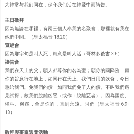
为神常与我们同在，保守我们活在神爱中而祷告。
主日敬拜
因為無論在哪裡，有兩三個人奉我的名聚會，那裡就有我在
他們中間。（馬太福音 18:20）
查經會
因為那字句是叫人死，精意是叫人活（哥林多後書 3:6）
禱告會
我們在天上的父，願人都尊你的名為聖；願你的國降臨；願
你的旨意行在地上，如同行在天上。我們日用的飲食，今日
賜給我們。免我們的債，如同我們免了人的債。不叫我們遇
見試探，救我們脫離凶惡（或作：脫離惡者）。因為國度、
權柄、榮耀，全是你的，直到永遠。阿們（馬太福音 6:9-
13）
敬拜與事奉週間活動