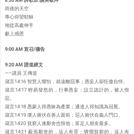
8:30 AM 詩歌班 讚美敬拜
雨後的天空
專心仰望耶穌
祂從高處伸手
獻上感恩
9:00 AM 宣召/禱告
9:20 AM 證道經文
——講員 王傳道
箴言14:16 智慧人懼怕，就遠離惡事；愚妄人卻狂傲自恃。
箴言14:17 輕易發怒的，行事愚妄；設立詭計的，被人恨
惡。
箴言14:18 愚蒙人得愚昧為產業；通達人得知識為冠冕。
箴言14:19 壞人俯伏在善人面前；惡人俯伏在義人門口。
箴言14:20 貧窮人連鄰舍也恨他；富足人朋友最多。
箴言14:21 藐視鄰舍的，這人有罪；憐憫貧窮的，這人有