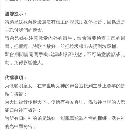
溫馨提示：
請弟兄姊妹向身邊還沒有信主的親戚朋友傳福音，因爲這是
主託付我們的使命。
請弟兄姊妹注意教堂內外的衛生，散會時要檢查自己的周
圍，把聖經、詩歌本放好，並把垃圾帶出去扔到垃圾桶。
聚會期間請關閉手機或調成靜音狀態，不可隨意說話或走
動，免得影響他人。
代禱事項：
为做聪明童女，在末世听见神的声音迎接到主赴上羔羊的筵
席而祷告；
为天国福音传遍天下，使所有喜爱真理、渴慕神显现的人都
能归向神而祷告；
为所有归向神的弟兄姊妹，能脱离犯罪本性的捆绑，活在神
的光中而祷告；