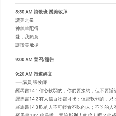
8:30 AM 詩歌班 讚美敬拜
讚美之泉
神羔羊配得
愛，我願意
讓讚美飛揚
9:00 AM 宣召/禱告
9:20 AM 證道經文
——講員 張牧師
羅馬書14:1 信心軟弱的，你們要接納，但不要
羅馬書14:2 有人信百物都可吃；但那軟弱的，只
羅馬書14:3 吃的人不可輕看不吃的人；不吃的
羅馬書14:4 你是誰，竟論斷別人的僕人呢？