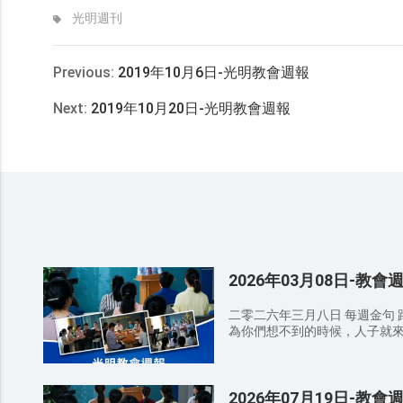
光明週刊
Previous:
2019年10月6日-光明教會週報
Next:
2019年10月20日-光明教會週報
2026年03月08日-教會
二零二六年三月八日 每週金句 路
為你們想不到的時候，人子就來了。 8：30 AM 詩歌班
住在祢裡面 我的神我要敬拜你 耶
告 9：20 AM 證道經文 ——講員 苗傳道 路加福音 12:40 你們也要預
備，因為你們想不到的時候，人子就
2026年07月19日-教會
那日子、那時辰沒有人知道，