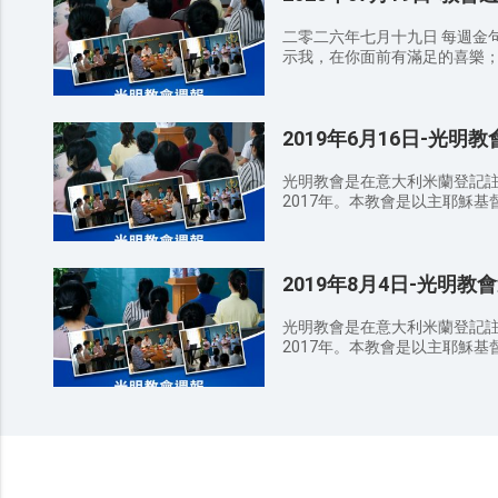
道，惟有父知道。你們要謹慎
幾時來到。 馬太福音 25:13
二零二六年七月十九日 每週金句 
時辰，你們不知道。 馬太福音 2
示我，在你面前有滿足的喜樂；在你
了，你們出來迎接他！」 路加福音
AM 詩歌班 讚美敬拜 我的靈渴
子，好像閃電從天這邊一閃直
祢面前 9：00 AM 宣召/禱告 9：20 AM 證道經文 ——講員 張牧師
苦，又被這世代棄絕。 11：30 AM 信徒分享 12：30 AM 結束禱告
約翰福音15:11 這些事我已
聚會感悟： 弟兄姊妹們，通過
2019年6月16日-光明
們心裏，并叫你們的喜樂可以滿足
識？在日常生活中你如何經歷對神的認識？ 溫
你們；我將我的平安賜給你們
妹向身邊還沒有信主的親戚朋
心裏不要憂愁，也不要膽怯。 帖撒
光明教會是在意大利米蘭登記
命。 請弟兄姊妹注意教堂內外
樂，不住地禱告，凡事謝恩；
2017年。本教會是以主耶穌
圍，把聖經、詩歌本放好，並把
的旨意。 詩篇16:11 你必
愛真理，接受、順服神作工的
間請關閉手機或調成靜音狀態
喜樂；在你右手中有永遠的福樂。
會、小組查經、青年詩歌培訓
人。 代禱事項： 为做聪明童女，在末世听见神的声音迎接到主赴
愁，但我要再見你們，你們的
活動，使跟隨神的人在神的帶
上羔羊的筵席而祷告； 为天国
去。 11：30 AM 信徒分享 12：30 AM 結束禱告 聚會感悟： 弟兄
2019年8月4日-光明教
真理，嚮往公義，願意尋求考
渴慕神显现的人都能归向神而祷
姊妹們，通過今日的講道你對
恩與祝福。
能脱离犯罪本性的捆绑，活在神
如何經歷對神的認識？ 溫馨提示： 請弟兄姊妹向身邊還沒有信主
光明教會是在意大利米蘭登記
在，保守我们活在神爱中而祷告。 主日敬拜 因為無論在哪
的親戚朋友傳福音，因爲這是主
2017年。本教會是以主耶穌
兩三個人奉我的名聚會，那裡
意教堂內外的衛生，散會時要
愛真理，接受、順服神作工的
18:20） 查經會 因為那字
好，並把垃圾帶出去扔到垃圾桶
會、小組查經、青年詩歌培訓
3:6） 禱告會 我們在天上的
音狀態，不可隨意說話或走動，免得影響他
活動，使跟隨神的人在神的帶
臨；願你的旨意行在地上，如
聪明童女，在末世听见神的声
真理，嚮往公義，願意尋求考
賜給我們。免我們的債，如同
为天国福音传遍天下，使所有
恩與祝福。
探，救我們脫離凶惡（或作：
神而祷告； 为所有归向神的弟
耀，全是你的，直到永遠。阿們（馬太福音
活在神的光中而祷告； 为神常
週間活動 主日敬拜 时间：周日 8:3
而祷告。 主日敬拜 因為無論在哪裡，有兩三個人奉我的名聚會，