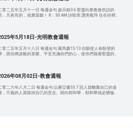
耶穌摸他們，門徒便責備那些人。耶穌看見就惱怒，對門徒説：
「讓小孩子到我這裏來，不要禁止他們；因為在神國的，正是這樣
二零二五年五月十一日 每週金句 啟示錄3:6 聖靈向衆教會所説的
的人。我實在告訴你們，凡要承受神國的，若不像小孩子，斷不能
，凡有耳的，就應當聽！ 8：30 AM 詩歌班 讚美敬拜 住在祢裡
進去。」于是抱着小孩子，給他們按手，為他們祝福。 申命記 6：
一颗谦卑的心 这一生最美的祝福 9：00 AM 宣召/禱告 9：20
4-9 以色列啊，你要聽！耶和華——我們神是獨一的主。你要盡
AM 證道經文 ——講員 張牧師 羅馬書 8:6 體貼肉體的，就是死；體
心、盡性、盡力愛耶和華——你的神。我今日所吩咐你的話都要記
貼聖靈的，乃是生命、平安。 加拉太書 6:8 順着情欲撒種的，必從
在心上，也要殷勤教訓你的兒女。無論你坐在家裏，行在路上，躺
2025年5月18日-光明教會週報
情欲收敗壞；順着聖靈撒種的，必從聖靈收永生。 馬太福音12:31
下，起來，都要談論。也要繫在手上為記號，戴在額上為經文；又
所以我告訴你們：人一切的罪和褻瀆的話，都可得赦免；惟獨褻瀆
要寫在你房屋的門框上，并你的城門上。」 11：30 AM 信徒分享
聖靈，總不得赦免。 約翰福音16:12-13 我還有好些事要告訴你
二零二五年五月十八日 每週金句 羅馬書15:13 但願使人有盼望的
2：30 AM 結束禱告 聚會感悟： 弟兄姊妹們，通過今日的講道你
們，但你們現在擔當不了（或作：不能領會）。只等真理的聖靈來
神，因信將諸般的喜樂、平安充滿你們的心，使你們藉着聖靈的能
對神有哪些新的認識？在日常生活中你如何經歷對神的認識？ 溫
了，他要引導你們進入一切的真理；因為他不是憑自己説的，乃是
盼望。 8：30 AM 詩歌班 讚美敬拜 献上感恩 爱， 喜乐， 生
馨提示： 請弟兄姊妹向身邊還沒有信主的親戚朋友傳福音，因爲
把他所聽見的都説出來，并要把將來的事告訴你們。 11：30 AM
 我以祷告来到你跟前 9：00 AM 宣召/禱告 9：20 AM 證道經文
這是主託付我們的使命。 請弟兄姊妹注意教堂內外的衛生，散會
 12：30 AM 結束禱告 聚會感悟： 弟兄姊妹們，通過今日
——講員 苗傳道 加拉太書5:5 我們靠着聖靈，憑着信心，等候所盼
時要檢查自己的周圍，把聖經、詩歌本放好，並把垃圾帶出去扔到
的講道你對神有哪些新的認識？在日常生活中你如何經歷對神的認
2026年08月02日-教會週報
望的義。 羅馬書8:25 但我們若盼望那所不見的，就必忍耐等候。
垃圾桶。 聚會期間請關閉手機或調成靜音狀態，不可隨意說話或
示： 請弟兄姊妹向身邊還沒有信主的親戚朋友傳福
箴言10:28 義人的盼望必得喜樂；惡人的指望必致滅没。 羅馬書
動，免得影響他人。 代禱事項： 为做聪明童女，在末世听见神
音，因爲這是主託付我們的使命。 請弟兄姊妹注意教堂內外的衛
5:4 忍耐生老練，老練生盼望； 羅馬書5:3 不但如此，就是在患難
二零二六年八月二日 每週金句 以賽亞書55:7 惡人當離棄自己的道
的声音迎接到主赴上羔羊的筵席而祷告； 为天国福音传遍天下，
生，散會時要檢查自己的周圍，把聖經、詩歌本放好，並把垃圾帶
中也是歡歡喜喜的；因為知道患難生忍耐， 11：30 AM 信徒分享
路，不義的人當除掉自己的意念。歸向耶和華，耶和華就必憐恤
使所有喜爱真理、渴慕神显现的人都能归向神而祷告； 为所有归
出去扔到垃圾桶。 聚會期間請關閉手機或調成靜音狀態，不可隨
2：30 AM 結束禱告 聚會感悟： 弟兄姊妹們，通過今日的講道你
他；當歸向我們的神，因為神必廣行赦免。 8：30 AM 詩歌班 讚美
向神的弟兄姊妹，能脱离犯罪本性的捆绑，活在神的光中而祷告；
說話或走動，免得影響他人。 代禱事項： 为做聪明童女，在末
對神有哪些新的認識？在日常生活中你如何經歷對神的認識？ 溫
敬拜 父神，你曾憑你智慧 神的大愛真是遠超 父阿，你是何等慈愛
为神常与我们同在，保守我们活在神爱中而祷告。 主日敬拜 因為
世听见神的声音迎接到主赴上羔羊的筵席而祷告； 为天国福音传
馨提示： 請弟兄姊妹向身邊還沒有信主的親戚朋友傳福音，因爲
00 AM 宣召/禱告 9：20 AM 證道經文 ——講員 苗傳道 箴言
無論在哪裡，有兩三個人奉我的名聚會，那裡就有我在他們中間。
遍天下，使所有喜爱真理、渴慕神显现的人都能归向神而祷告；
這是主託付我們的使命。 請弟兄姊妹注意教堂內外的衛生，散會
28:13 遮掩自己罪過的，必不亨通;承認離棄罪過的，必蒙憐恤。
（馬太福音 18:20） 查經會 因為那字句是叫人死，精意是叫人活
为所有归向神的弟兄姊妹，能脱离犯罪本性的捆绑，活在神的光中
時要檢查自己的周圍，把聖經、詩歌本放好，並把垃圾帶出去扔到
以賽亞書49:10 不飢不渴，炎熱和烈日必不傷害他們;因為憐恤他們
（哥林多後書 3:6） 禱告會 我們在天上的父，願人都尊你的名為
而祷告； 为神常与我们同在，保守我们活在神爱中而祷告。 主日
垃圾桶。 聚會期間請關閉手機或調成靜音狀態，不可隨意說話或
的必引導他們，領他們到水泉旁邊。 以賽亞書 49:13 諸天哪，應
聖；願你的國降臨；願你的旨意行在地上，如同行在天上。我們日
敬拜 因為無論在哪裡，有兩三個人奉我的名聚會，那裡就有我在
動，免得影響他人。 代禱事項： 为做聪明童女，在末世听见神
當歡呼！大地啊，應當快樂！眾山哪，應當發聲歌唱！因為耶和華
用的飲食，今日賜給我們。免我們的債，如同我們免了人的債。不
他們中間。（馬太福音 18:20） 查經會 因為那字句是叫人死，精