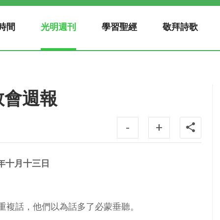
時間
光明週刊
學習聖經
敬拜詩歌
明教會週報
-
+
年十月十三日
多重複話，他們以為話多了必蒙垂聽。