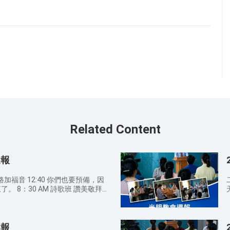
Related Content
週報
加福音 12:40 你們也要預備，因
 讚美敬拜
穌是生命的主 9：00 AM 宣召/禱
9：
來了。 馬可福音 13:32-33 但
週報
連天上的使者也不知道，子也不知