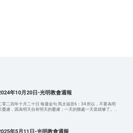
2024年10月20日-光明教會週報
二零二四年十月二十日 每週金句 馬太福音6：34 所以，不要為明
天憂慮，因為明天自有明天的憂慮；一天的難處一天當就够了。
8：30 AM 詩歌班 讚美敬拜 你的話 專心仰望耶穌 復興從我開始
00 AM 宣召/禱告 9：20 AM 證道經文 ——講員 王傳道 以弗所
書 6：4 你們做父親的，不要惹兒女的氣，只要照着主的教訓和警
2025年5月11日-光明教會週報
戒養育他們。 馬可福音 10：13-16 有人帶着小孩子來見耶穌，要