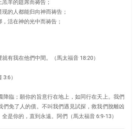
上羔羊的筵席而祷告；
显现的人都能归向神而祷告；
绑，活在神的光中而祷告；
。
有我在他們中間。（馬太福音 18:20）
3:6）
國降臨；願你的旨意行在地上，如同行在天上。我們
我們免了人的債。不叫我們遇見試探，救我們脫離凶
是你的，直到永遠。阿們（馬太福音 6:9-13）