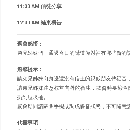
11:30 AM 信徒分享
12:30 AM 結束禱告
聚會感悟：
弟兄姊妹們，通過今日的講道你對神有哪些新的
溫馨提示：
請弟兄姊妹向身邊還沒有信主的親戚朋友傳福音
請弟兄姊妹注意教堂內外的衛生，散會時要檢查
扔到垃圾桶。
聚會期間請關閉手機或調成靜音狀態，不可隨意
代禱事項：