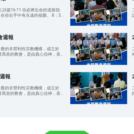
，儆醒祈禱，因為你們不曉得那日期
 所以，你們要儆醒；因為那日子，那
詩篇16:11 你必將生命的道路指
5:6 半夜有人喊著說：「新郎來
右手中有永遠的福樂。 8：30
話
 17:24 因為人子在他降臨的日
慕你 我要全心稱頌我的主 主啊我到
面 
照到天那邊。只是他必須先受許多
經對你們説了，是要叫我的喜樂存在你
今日的講道你對神有哪些新的認
教會週報
。 約翰福音14:27 我留下平安給
馨提示： 請弟兄姊
。我所賜的，不像世人所賜的。你們
友傳福音，因爲這是主託付我們的使
羅尼迦前書5:16-18 要常常喜
註冊的非營利性宗教機構，成立於
的衛生，散會時要檢查自己的周
1
因為這是神在基督耶穌裏向你們所定
基督爲首的教會，是由真心信神，喜
垃圾帶出去扔到垃圾桶。 聚會期
將生命的道路指示我，在你面前有滿足的
人組成的。教會設有主日學、禱告
力大有
，不可隨意說話或走動，免得影響他
 約翰福音16:22 你們現在也是憂
班、意大利語課程培訓等敬拜、事工
命
心就喜樂了；這喜樂也没有人能奪
信徒分享
領之下彼此服事供應，同時引導喜愛
福音传遍天下，使所有喜爱真理、
會週報
察真道的人來到神面前，得着神的救
告； 为所有归向神的弟兄姊妹，
神有哪些新的認識？在日常生活中你
識？ 溫馨提
的光中而祷告； 为神常与我们同
走
註冊的非營利性宗教機構，成立於
裡，有
託付我們的使命。 請弟兄姊妹注
基督爲首的教會，是由真心信神，喜
就有我在他們中間。（馬太福音
檢查自己的周圍，把聖經、詩歌本放
1
人組成的。教會設有主日學、禱告
句是叫人死，精意是叫人活（哥林多後書
。 聚會期間請關閉手機或調成靜
意
班、意大利語課程培訓等敬拜、事工
父，願人都尊你的名為聖；願你的國降
人。 代禱事項： 为做
領之下彼此服事供應，同時引導喜愛
9：
同行在天上。我們日用的飲食，今日
音迎接到主赴上羔羊的筵席而祷告；
察真道的人來到神面前，得着神的救
我們免了人的債。不叫我們遇見試
喜爱真理、渴慕神显现的人都能归向
脫離惡者）。因為國度、權柄、榮
兄姊妹，能脱离犯罪本性的捆绑，
 6:9-13） 敬拜與事奉
与我们同在，保守我们活在神爱中
走
0 AM—12:30 AM 查经会 时间：