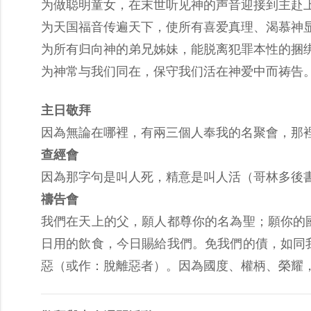
为做聪明童女，在末世听见神的声音迎接到主赴
为天国福音传遍天下，使所有喜爱真理、渴慕神
为所有归向神的弟兄姊妹，能脱离犯罪本性的捆
为神常与我们同在，保守我们活在神爱中而祷告
主日敬拜
因為無論在哪裡，有兩三個人奉我的名聚會，那裡就
查經會
因為那字句是叫人死，精意是叫人活（哥林多後書 
禱告會
我們在天上的父，願人都尊你的名為聖；願你的
日用的飲食，今日賜給我們。免我們的債，如同
惡（或作：脫離惡者）。因為國度、權柄、榮耀，全