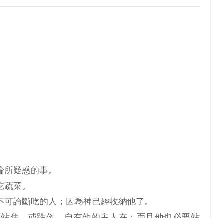
辯論所疑惑的事。
吃蔬菜。
人不可論斷吃的人；因為神已經收納他了。
他或站住，或跌倒，自有他的主人在；而且他也必要站