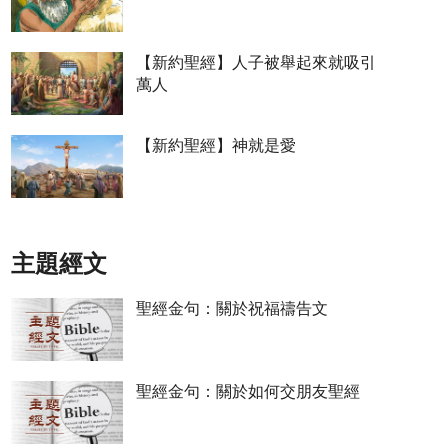
【新約聖經】人子被舉起來就吸引
萬人
【新約聖經】神就是愛
主題經文
聖經金句：關於祝福禱告文
聖經金句：關於如何交朋友聖經