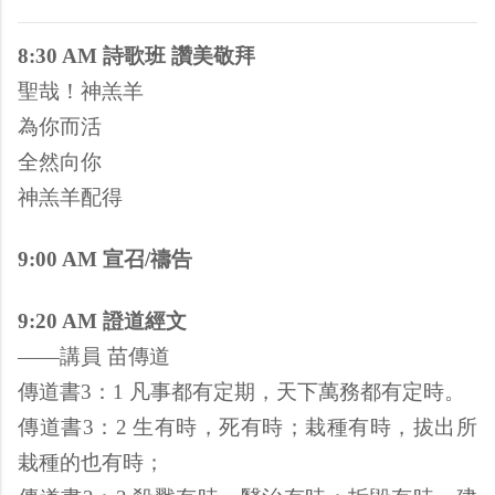
8:30 AM 詩歌班 讚美敬拜
聖哉！神羔羊
為你而活
全然向你
神羔羊配得
9:00 AM 宣召/禱告
9:20 AM 證道經文
——講員 苗傳道
傳道書3：1 凡事都有定期，天下萬務都有定時。
傳道書3：2 生有時，死有時；栽種有時，拔出所
栽種的也有時；