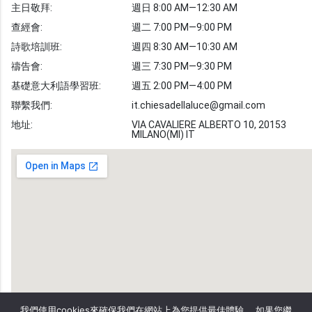
主日敬拜:
週日 8:00 AM—12:30 AM
聖經故事
查經會:
週二 7:00 PM—9:00 PM
敬拜詩歌
圖庫
詩歌培訓班:
週四 8:30 AM—10:30 AM
禱告會:
週三 7:30 PM—9:30 PM
聖經金句
基礎意大利語學習班:
週五 2:00 PM—4:00 PM
教會事工
志愿者招募
聯繫我們:
it.chiesadellaluce@gmail.com
地址:
VIA CAVALIERE ALBERTO 10, 20153
MILANO(MI) IT
我們使用cookies來確保我們在網站上為您提供最佳體驗。 如果您繼