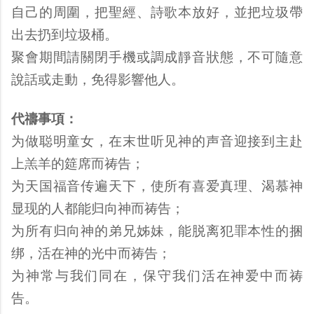
自己的周圍，把聖經、詩歌本放好，並把垃圾帶
出去扔到垃圾桶。
聚會期間請關閉手機或調成靜音狀態，不可隨意
說話或走動，免得影響他人。
代禱事項：
为做聪明童女，在末世听见神的声音迎接到主赴
上羔羊的筵席而祷告；
为天国福音传遍天下，使所有喜爱真理、渴慕神
显现的人都能归向神而祷告；
为所有归向神的弟兄姊妹，能脱离犯罪本性的捆
绑，活在神的光中而祷告；
为神常与我们同在，保守我们活在神爱中而祷
告。