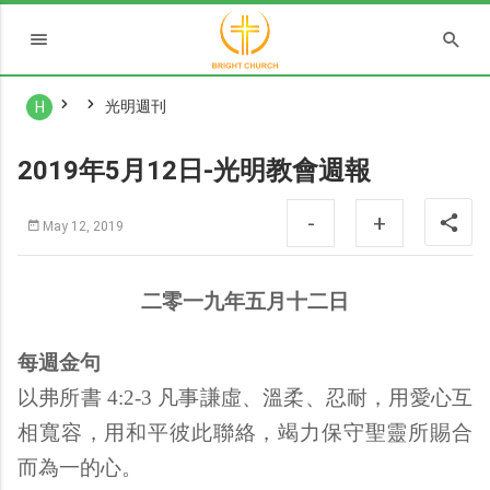
光明週刊
H
2019年5月12日-光明教會週報
-
+
May 12, 2019
二零一九年五月十二日
每週金句
以弗所書 4:2-3 凡事謙虛、溫柔、忍耐，用愛心互
相寬容，用和平彼此聯絡，竭力保守聖靈所賜合
而為一的心。