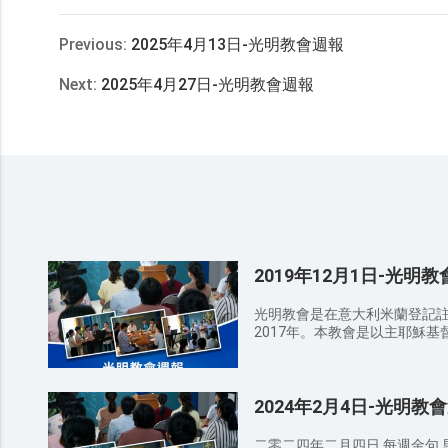
Previous:
2025年4月13日-光明教會週報
Next:
2025年4月27日-光明教會週報
2019年12月1日-光明
光明教會是在意大利米蘭登記
2017年。本教會是以主耶穌
愛真理，接受、順服神作工的
會、小組查經、青年詩歌培訓
活動，使跟隨神的人在神的帶
2024年2月4日-光明教
真理，嚮往公義，願意尋求考
恩與祝福。
二零二四年二月四日 每週金句 