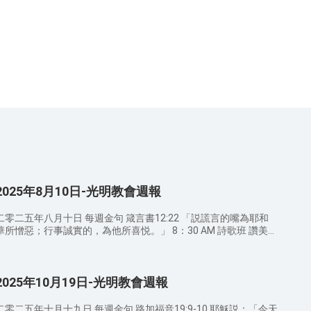
2025年8月10日-光明教會週報
二零二五年八月十日 每週金句 箴言書12:22 「説謊言的嘴為耶和
華所憎惡；行事誠實的，為他所喜悦。」 8：30 AM 詩歌班 讚美敬
 我的牧者 有福的确据 一颗谦卑的心 9：00 AM 宣召/禱告 9：20
AM 證道經文 ——講員 苗傳道 箴言書19:1 行為純正的貧窮人勝過乖
謬愚妄的富足人。 箴言書11:3 正直人的純正必引導自己；奸詐人
2025年10月19日-光明教會週報
的乖僻必毁滅自己。 箴言書28:18 行動正直的，必蒙拯救；行事彎
曲的，立時跌倒。 馬太福音5:37 你們的話，是就説是，不是就説
不是；若再多説，就是出于那惡者（或作：就是從惡裏出來的）。
二零二五年十月十九日 每週金句 路加福音19:9-10 耶穌説：「今天