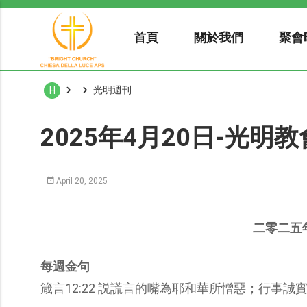
首頁
關於我們
聚會
光明週刊
H
2025年4月20日-光明
April 20, 2025
二零二五
每週金句
箴言12:22 説謊言的嘴為耶和華所憎惡；行事誠