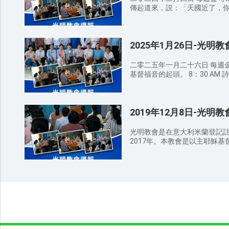
傳起道來，説：「天國近了，你們應當悔改！」
讚美敬拜 耶穌這名何其甘甜 主
記 9：00 AM 宣召/禱告 9：20 AM 證道經文 ——講員 張牧師 使徒
行傳3：19 所以，你們當悔
2025年1月26日-光明
那安舒的日子就必從主面前來到；
無罪，便是自欺，真理不在我
信實的，是公義的，必要赦免
二零二五年一月二十六日 每週金
路加福音15：7 我告訴你們
基督福音的起頭。 8：30 AM 詩歌班 讚美敬拜 千萬個理由 得救者
歡喜，較比為九十九個不用悔改
之歌 榮耀的呼召 9：00 AM 宣召/禱告 9：20 AM 證道經文 ——講
主所應許的尚未成就，有人以
員 張牧師 馬可福音1：15 
容你們，不願有一人沉淪，乃願人
悔改，信福音！」 以弗所2：1
應當回想你是從哪裏墜落的，
2019年12月8日-光明
的人，也給那近處的人。 馬太福
悔改，我就臨到你那裏，把你的
下，對萬民作見證，然後末期才來
2-3 耶穌説；「你們以為這
的人，那先前聽見福音的，因為
光明教會是在意大利米蘭登記
受這害嗎？我告訴你們，不是
9:23 凡我所行的，都是為福
2017年。本教會是以主耶穌
11：30 AM 信徒分享 12：30 AM 結束禱告 聚會感悟： 弟兄姊妹
處。 馬太福音4:17 從那時
愛真理，接受、順服神作工的
們，通過今日的講道你對神有
了，你們應當悔改！」 11：30 AM 信徒分享 12：30 AM 結束禱告
會、小組查經、青年詩歌培訓
經歷對神的認識？ 溫馨提示： 請弟兄姊妹向身邊還沒有信主的親
聚會感悟： 弟兄姊妹們，通過
活動，使跟隨神的人在神的帶
戚朋友傳福音，因爲這是主託付
識？在日常生活中你如何經歷對神的認識？ 溫
真理，嚮往公義，願意尋求考
堂內外的衛生，散會時要檢查
妹向身邊還沒有信主的親戚朋
恩與祝福。
並把垃圾帶出去扔到垃圾桶。 
命。 請弟兄姊妹注意教堂內外
態，不可隨意說話或走動，免得影響他人。 代
圍，把聖經、詩歌本放好，並把
童女，在末世听见神的声音迎接
間請關閉手機或調成靜音狀態
天国福音传遍天下，使所有喜
人。 代禱事項： 为做聪明童女，在末世听见神的声音迎接到主赴
而祷告； 为所有归向神的弟兄