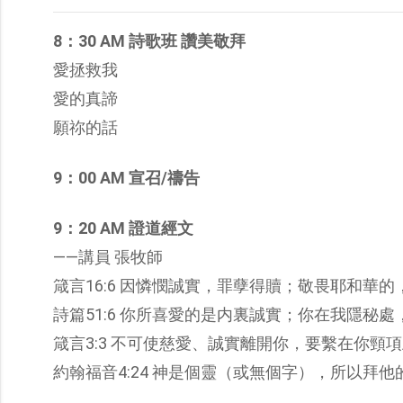
8：30 AM 詩歌班 讚美敬拜
愛拯救我
愛的真諦
願祢的話
9：00 AM 宣召/禱告
9：20 AM 證道經文
——講員 張牧師
箴言16:6 因憐憫誠實，罪孽得贖；敬畏耶和華
詩篇51:6 你所喜愛的是内裏誠實；你在我隱秘
箴言3:3 不可使慈愛、誠實離開你，要繫在你頸
約翰福音4:24 神是個靈（或無個字），所以拜