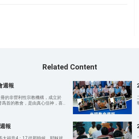
Related Content
教會週報
註冊的非營利性宗教機構，成立於
基督爲首的教會，是由真心信神，喜
人組成的。教會設有主日學、禱告
拜
班、意大利語課程培訓等敬拜、事工
領之下彼此服事供應，同時引導喜愛
會週報
察真道的人來到神面前，得着神的救
馬太福音4：17 從那時候，耶穌就