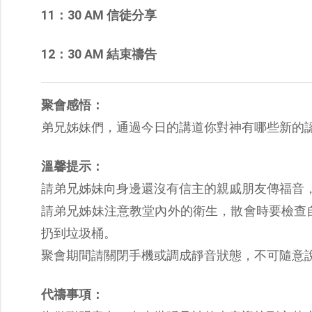
11：30 AM 信徒分享
12：30 AM 結束禱告
聚會感悟：
弟兄姊妹們，通過今日的講道你對神有哪些新的
溫馨提示：
請弟兄姊妹向身邊還沒有信主的親戚朋友傳福音
請弟兄姊妹注意教堂內外的衛生，散會時要檢查
扔到垃圾桶。
聚會期間請關閉手機或調成靜音狀態，不可隨意
代禱事項：