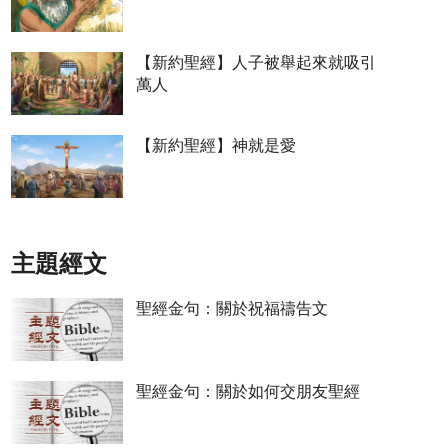
【新約聖經】人子被舉起來就吸引
萬人
【新約聖經】神就是愛
主題經文
聖經金句：關於祝福禱告文
聖經金句：關於如何交朋友聖經