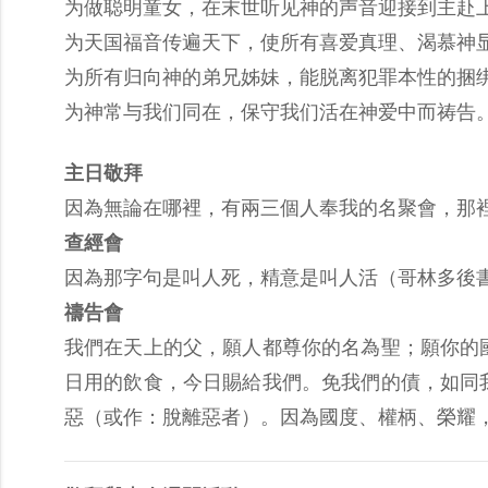
为做聪明童女，在末世听见神的声音迎接到主赴
为天国福音传遍天下，使所有喜爱真理、渴慕神
为所有归向神的弟兄姊妹，能脱离犯罪本性的捆
为神常与我们同在，保守我们活在神爱中而祷告
主日敬拜
因為無論在哪裡，有兩三個人奉我的名聚會，那裡就
查經會
因為那字句是叫人死，精意是叫人活（哥林多後書 
禱告會
我們在天上的父，願人都尊你的名為聖；願你的
日用的飲食，今日賜給我們。免我們的債，如同
惡（或作：脫離惡者）。因為國度、權柄、榮耀，全