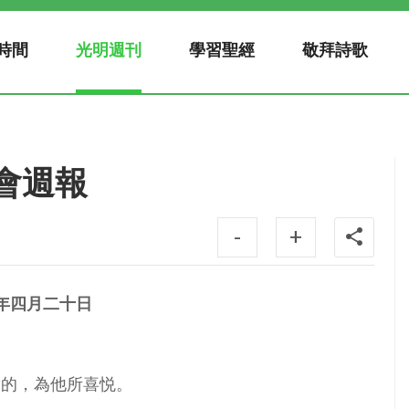
時間
光明週刊
學習聖經
敬拜詩歌
教會週報
-
+
年四月二十日
實的，為他所喜悦。