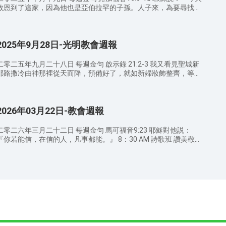
彼得前書3:10 因為經上説：「人若愛生命，願享美福，須要禁止
救恩到了這家，因為他也是亞伯拉罕的子孫。人子來，為要尋找、
舌頭不出惡言，嘴唇不説詭詐的話； 路加福音8:15 「那落在好土
失喪的人。」 8：30 AM 詩歌班 讚美敬拜 寻找 主赐福如春雨
裏的，就是人聽了道，持守在誠實善良的心裏，并且忍耐着結
寶座上聖潔羔羊 9：00 AM 宣召/禱告 9：20 AM 證道經文 ——
實。」 馬可福音10:15 「我實在告訴你們，凡要承受神國的，若不
講員 王傳道 路加福音19:9-10 耶穌説：「今天救恩到了這家，因為
像小孩子，斷不能進去。」 約翰福音4:23-24 時候將到，如今就是
2025年9月28日-光明教會週報
他也是亞伯拉罕的子孫。人子來，為要尋找、拯救失喪的人。」
了，那真正拜父的，要用心靈和誠實拜他，因為父要這樣的人拜
以賽亞書46:13 我使我的公義臨近，必不遠離。我的救恩必不遲
他。神是個靈（或無個字），所以拜他的必須用心靈和誠實拜
延，我要為以色列——我的榮耀，在錫安施行救恩。 彼得前書1:8-9
二零二五年九月二十八日 每週金句 啟示錄 21:2-3 我又看見聖城新
：30 AM 信徒分享 12：30 AM 結束禱告 聚會感悟： 弟
你們雖然没有見過他，却是愛他；如今雖不得看見，却因信他就有
耶路撒冷由神那裡從天而降，預備好了，就如新婦妝飾整齊，等候
兄姊妹們，通過今日的講道你對神有哪些新的認識？在日常生活中
説不出來、滿有榮光的大喜樂，并且得着你們信心的果效，就是靈
丈夫。我聽見有大聲音從寶座出來說：看哪，神的帳幕在人間。他
如何經歷對神的認識？ 溫馨提示： 請弟兄姊妹向身邊還沒有信
魂的救恩。 彼得前書1:5 你們這因信蒙神能力保守的人，必能得着
要與人同住，他們要做他的子民。神要親自與他們同在，作他們的
主的親戚朋友傳福音，因爲這是主託付我們的使命。 請弟兄姊妹
所預備、到末世要顯現的救恩。 希伯來書9:28 像這樣，基督既然
AM 詩歌班 讚美敬拜 天上的家 盡情的敬拜 我們讚美你
注意教堂內外的衛生，散會時要檢查自己的周圍，把聖經、詩歌本
一次被獻，擔當了多人的罪，將來要向那等候他的人第二次顯現，
2026年03月22日-教會週報
00 AM 宣召/禱告 9：20 AM 證道經文 ——講員 王傳道
放好，並把垃圾帶出去扔到垃圾桶。 聚會期間請關閉手機或調成
并與罪無關，乃是為拯救他們。 彼得前書1:13 所以要約束你們的
啟示錄 21:2-3 我又看見聖城新耶路撒冷由神那裡從天而降，預備
靜音狀態，不可隨意說話或走動，免得影響他人。 代禱事項： 为
心，（原文作束上你們心中的腰），謹慎自守，專心盼望耶穌基督
好了，就如新婦妝飾整齊，等候丈夫。我聽見有大聲音從寶座出來
二零二六年三月二十二日 每週金句 馬可福音9:23 耶穌對他説：
做聪明童女，在末世听见神的声音迎接到主赴上羔羊的筵席而祷
現的時候所帶來給你們的恩。 11：30 AM 信徒分享 12：30 AM
說：看哪，神的帳幕在人間。他要與人同住，他們要做他的子民。
你若能信，在信的人，凡事都能。』 8：30 AM 詩歌班 讚美敬拜
告； 为天国福音传遍天下，使所有喜爱真理、渴慕神显现的人都
告 聚會感悟： 弟兄姊妹們，通過今日的講道你對神有哪些
神要親自與他們同在，作他們的神。 馬太福音 7:21 凡稱呼我『主
盼望 神的孩子 真實的敬拜 9：00 AM 宣召/禱告 9：20 AM 證道經
能归向神而祷告； 为所有归向神的弟兄姊妹，能脱离犯罪本性的
新的認識？在日常生活中你如何經歷對神的認識？ 溫馨提示： 請
啊，主啊』的人不能都進天國，惟獨遵行我天父旨意的人才能進
文 ——講員 張牧師 希伯來書 3:14 我們若將起初確實的信心堅持到
捆绑，活在神的光中而祷告； 为神常与我们同在，保守我们活在
弟兄姊妹向身邊還沒有信主的親戚朋友傳福音，因爲這是主託付我
去。 馬太福音 5:3 虛心的人有福了！因為天國是他們的。 馬太福
底，就在基督裏有份了。 約翰一書5:4 因為凡從神生的，就勝過世
中而祷告。 主日敬拜 因為無論在哪裡，有兩三個人奉我的名
們的使命。 請弟兄姊妹注意教堂內外的衛生，散會時要檢查自己
音 5:10 為義受逼迫的人有福了！因為天國是他們的。 馬太福音
界；使我們勝了世界的，就是我們的信心。 雅各書2:26 身體没有
聚會，那裡就有我在他們中間。（馬太福音 18:20） 查經會 因為
的周圍，把聖經、詩歌本放好，並把垃圾帶出去扔到垃圾桶。 聚
18:3 我實在告訴你們，你們若不回轉，變成小孩子的樣式，斷不
靈魂是死的，信心没有行為也是死的。 馬可福音9:23 耶穌對他
那字句是叫人死，精意是叫人活（哥林多後書 3:6） 禱告會 我們在
會期間請關閉手機或調成靜音狀態，不可隨意說話或走動，免得影
得進天國。 啟示錄 14:4 這些人未曾沾染婦女，他們原是童身。羔
説：『你若能信，在信的人，凡事都能。』 約翰福音11:40 耶穌
天上的父，願人都尊你的名為聖；願你的國降臨；願你的旨意行在
。 代禱事項： 为做聪明童女，在末世听见神的声音迎接到
羊無論往哪裡去，他們都跟隨他。他們是從人間買來的，作初熟的
説：『我不是對你説過，你若信，就必看見神的榮耀嗎？』 11：
地上，如同行在天上。我們日用的飲食，今日賜給我們。免我們的
主赴上羔羊的筵席而祷告； 为天国福音传遍天下，使所有喜爱真
歸與神和羔羊。 11：30 AM 信徒分享 12：30 AM 結束禱告 聚
 AM 信徒分享 12：30 AM 結束禱告 聚會感悟： 弟兄姊妹們，通
債，如同我們免了人的債。不叫我們遇見試探，救我們脫離凶惡
理、渴慕神显现的人都能归向神而祷告； 为所有归向神的弟兄姊
會感悟： 弟兄姊妹們，通過今日的講道你對神有哪些新的認識？
過今日的講道你對神有哪些新的認識？在日常生活中你如何經歷對
（或作：脫離惡者）。因為國度、權柄、榮耀，全是你的，直到永
妹，能脱离犯罪本性的捆绑，活在神的光中而祷告； 为神常与我