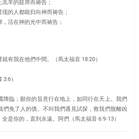
上羔羊的筵席而祷告；
显现的人都能归向神而祷告；
绑，活在神的光中而祷告；
。
有我在他們中間。（馬太福音 18:20）
3:6）
國降臨；願你的旨意行在地上，如同行在天上。我們
我們免了人的債。不叫我們遇見試探，救我們脫離凶
是你的，直到永遠。阿們（馬太福音 6:9-13）