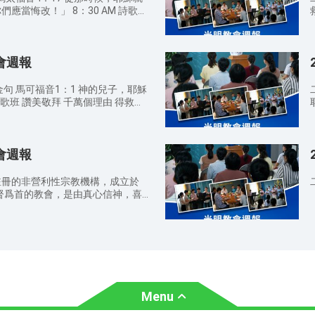
 8：30 AM 詩歌班
，你根源在亙古 主，你溫柔所留印
拯救
坐在
改歸正，使你們的罪得以塗抹，這樣，
教會週報
 約翰一書1：8-9 我們若説自己
們心裏了。我們若認自己的罪，神是
我們的罪，洗净我們一切的不義。
句 馬可福音1：1 神的兒子，耶穌
他。」 11
，一個罪人悔改，在天上也要這樣為他
的義人歡喜更大。 彼得後書3：9
你
為他是耽延，其實不是耽延，乃是寬
説：「日期滿了，神的國近了。你們當
人都悔改。 啟示錄2：5 所以，
7 并且來傳和平的福音給你們遠處
神。 8：30 
并要悔改，行起初所行的事。你若不
教會週報
音24：14 這天國的福音要傳遍天
的公義 9：
燈台從原處挪去。 路加福音13：
到。 希伯來書4:6 既有必進安息
些加利利人比衆加利利人更有罪，所以
不信從，不得進去。 哥林多前書
註冊的非營利性宗教機構，成立於
的！你們若不悔改，都要如此滅亡！
顯
音的緣故，為要與人同得這福音的好
基督爲首的教會，是由真心信神，喜
『
結束禱
候，耶穌就傳起道來，説：「天國近
人組成的。教會設有主日學、禱告
哪些新的認識？在日常生活中你如何
班、意大利語課程培訓等敬拜、事工
今日的講道你對神有哪些新的認
領之下彼此服事供應，同時引導喜愛
神爱
我們的使命。 請弟兄姊妹注意教
馨提示： 請弟兄姊
察真道的人來到神面前，得着神的救
自己的周圍，把聖經、詩歌本放好，
友傳福音，因爲這是主託付我們的使
聚會期間請關閉手機或調成靜音狀
的衛生，散會時要檢查自己的周
禱事項： 为做聪明
響他人
垃圾帶出去扔到垃圾桶。 聚會期
到主赴上羔羊的筵席而祷告； 为
，不可隨意說話或走動，免得影響他
果子
Menu
30
爱真理、渴慕神显现的人都能归向神
姊妹，能脱离犯罪本性的捆绑，活