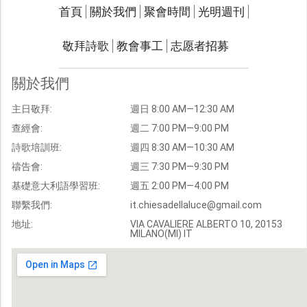
關於我們
聚會時間
首頁
關於我們
聚會時間
光明週刊
聯繫我們
敬拜詩歌
教會事工
志愿者招募
光明週刊
學習聖經
關於我們
主題經文
主日敬拜:
週日 8:00 AM—12:30 AM
聖經故事
查經會:
週二 7:00 PM—9:00 PM
敬拜詩歌
圖庫
詩歌培訓班:
週四 8:30 AM—10:30 AM
禱告會:
週三 7:30 PM—9:30 PM
聖經金句
基礎意大利語學習班:
週五 2:00 PM—4:00 PM
教會事工
志愿者招募
聯繫我們:
it.chiesadellaluce@gmail.com
地址:
VIA CAVALIERE ALBERTO 10, 20153
MILANO(MI) IT