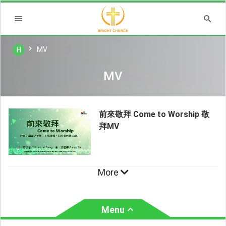
MV
H
MV
前來敬拜 Come to Worship 敬
拜MV
More
Menu