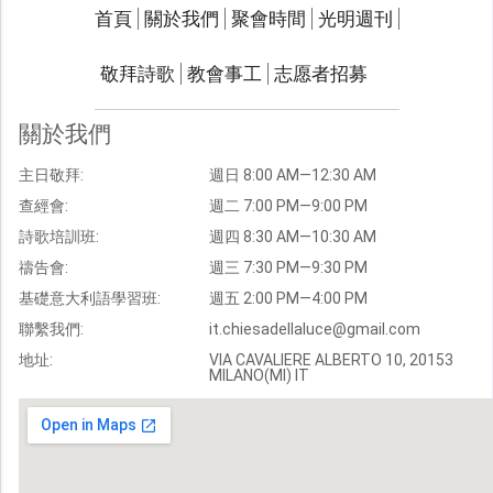
關於我們
聚會時間
首頁
關於我們
聚會時間
光明週刊
聯繫我們
敬拜詩歌
教會事工
志愿者招募
光明週刊
學習聖經
關於我們
主題經文
主日敬拜:
週日 8:00 AM—12:30 AM
聖經故事
查經會:
週二 7:00 PM—9:00 PM
敬拜詩歌
圖庫
詩歌培訓班:
週四 8:30 AM—10:30 AM
禱告會:
週三 7:30 PM—9:30 PM
聖經金句
基礎意大利語學習班:
週五 2:00 PM—4:00 PM
教會事工
志愿者招募
聯繫我們:
it.chiesadellaluce@gmail.com
地址:
VIA CAVALIERE ALBERTO 10, 20153
MILANO(MI) IT