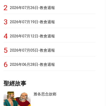
2
2026年07月26日-教會週報
3
2026年07月19日-教會週報
4
2026年07月12日-教會週報
5
2026年07月05日-教會週報
6
2026年06月28日-教會週報
聖經故事
雅各思念故鄉