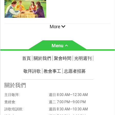
More
Menu
關於我們
聚會時間
首頁
關於我們
聚會時間
光明週刊
聯繫我們
敬拜詩歌
教會事工
志愿者招募
光明週刊
學習聖經
關於我們
主題經文
主日敬拜:
週日 8:00 AM—12:30 AM
聖經故事
查經會:
週二 7:00 PM—9:00 PM
敬拜詩歌
圖庫
詩歌培訓班:
週四 8:30 AM—10:30 AM