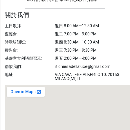
光明週刊
學習聖經
關於我們
主題經文
主日敬拜:
週日 8:00 AM—12:30 AM
聖經故事
查經會:
週二 7:00 PM—9:00 PM
敬拜詩歌
圖庫
詩歌培訓班:
週四 8:30 AM—10:30 AM
禱告會:
週三 7:30 PM—9:30 PM
聖經金句
基礎意大利語學習班:
週五 2:00 PM—4:00 PM
教會事工
志愿者招募
聯繫我們:
it.chiesadellaluce@gmail.com
地址:
VIA CAVALIERE ALBERTO 10, 20153
MILANO(MI) IT