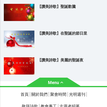
【讚美詩歌】聖誕歡騰
【讚美詩歌】在聖誕的節日里
【讚美詩歌】美麗的聖誕夜
Menu
關於我們
聚會時間
首頁
關於我們
聚會時間
光明週刊
聯繫我們
敬拜詩歌
教會事工
志愿者招募