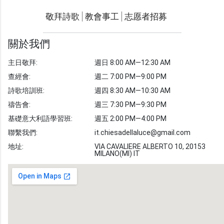
聯繫我們
敬拜詩歌
教會事工
志愿者招募
光明週刊
學習聖經
關於我們
主題經文
主日敬拜:
週日 8:00 AM—12:30 AM
聖經故事
查經會:
週二 7:00 PM—9:00 PM
敬拜詩歌
圖庫
詩歌培訓班:
週四 8:30 AM—10:30 AM
禱告會:
週三 7:30 PM—9:30 PM
聖經金句
基礎意大利語學習班:
週五 2:00 PM—4:00 PM
教會事工
志愿者招募
聯繫我們:
it.chiesadellaluce@gmail.com
地址:
VIA CAVALIERE ALBERTO 10, 20153
MILANO(MI) IT