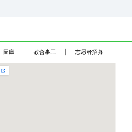
敬拜詩歌
圖庫
圖庫
教會事工
志愿者招募
聖經金句