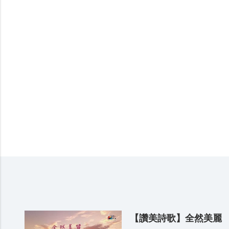
【讚美詩歌】全然美麗