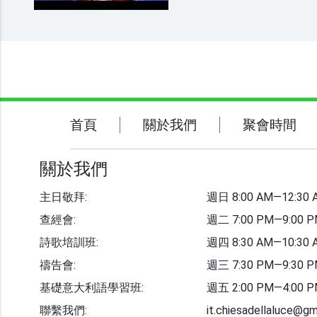
關於我們
聚會時間
首頁
關於我們
聚會時間
聯繫我們
關於我們
主日敬拜:
週日 8:00 AM—12:30 
教會事工
查經會:
週二 7:00 PM—9:00 
詩歌培訓班:
週四 8:30 AM—10:30 
志愿者招募
禱告會:
週三 7:30 PM—9:30 
基礎意大利語學習班:
週五 2:00 PM—4:00 
聯繫我們:
it.chiesadellaluce@gm