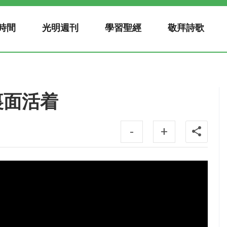
時間
光明週刊
學習聖經
敬拜詩歌
裏面活着
-
+