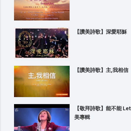
【讚美詩歌】深愛耶穌
【讚美詩歌】主,我相信
【敬拜詩歌】能不能 Let 
美專輯