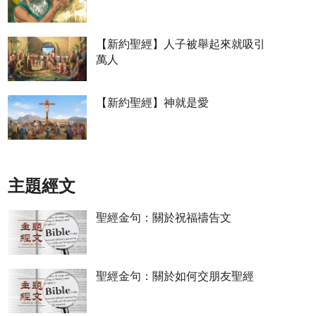
【新約聖經】人子被舉起來就吸引
萬人
【新約聖經】神就是愛
主題經文
聖經金句：關於祝福禱告文
聖經金句：關於如何交朋友聖經