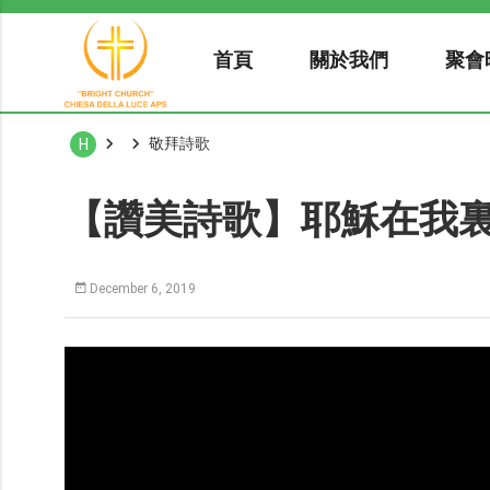
首頁
關於我們
聚會
敬拜詩歌
H
【讚美詩歌】耶穌在我
December 6, 2019