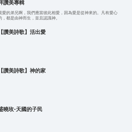
拜讚美專輯
親愛的弟兄啊，我們應當彼此相愛，因為愛是從神來的。凡有愛心
的，都是由神而生，並且認識神。
【讚美詩歌】活出愛
【讚美詩歌】神的家
盛曉玫-天國的子民