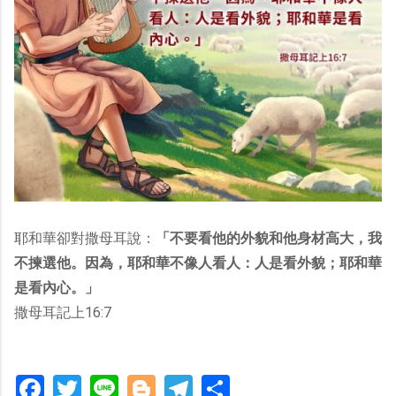
耶和華卻對撒母耳說：
「不要看他的外貌和他身材高大，我
不揀選他。因為，耶和華不像人看人：人是看外貌；耶和華
是看內心。」
撒母耳記上16:7
Facebook
Twitter
Line
Blogger
Telegram
分