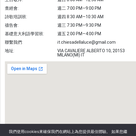
聖經故事
查經會:
週二 7:00 PM—9:00 PM
敬拜詩歌
圖庫
詩歌培訓班:
週四 8:30 AM—10:30 AM
禱告會:
週三 7:30 PM—9:30 PM
聖經金句
基礎意大利語學習班:
週五 2:00 PM—4:00 PM
教會事工
志愿者招募
聯繫我們:
it.chiesadellaluce@gmail.com
地址:
VIA CAVALIERE ALBERTO 10, 20153
MILANO(MI) IT
我們使用cookies來確保我們在網站上為您提供最佳體驗。 如果您繼