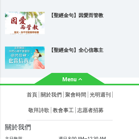
【聖經金句】因愛而管教
【聖經金句】全心信靠主
Menu
關於我們
聚會時間
首頁
關於我們
聚會時間
光明週刊
聯繫我們
敬拜詩歌
教會事工
志愿者招募
光明週刊
學習聖經
關於我們
主題經文
主日敬拜:
週日 8:00 AM—12:30 AM