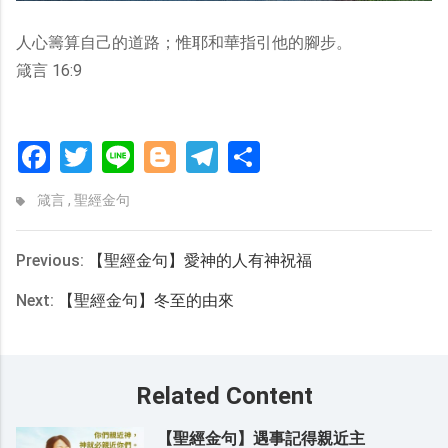
人心籌算自己的道路；惟耶和華指引他的腳步。
箴言 16:9
Facebook
Twitter
Line
Blogger
Telegram
分
享
箴言
,
聖經金句
Previous:
【聖經金句】愛神的人有神祝福
Next:
【聖經金句】冬至的由來
Related Content
【聖經金句】遇事記得親近主