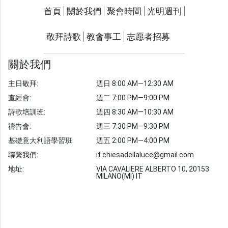
關於我們
聚會時間
首頁
關於我們
聚會時間
光明週刊
聯繫我們
敬拜詩歌
教會事工
志愿者招募
光明週刊
學習聖經
關於我們
主題經文
主日敬拜:
週日 8:00 AM—12:30 AM
聖經故事
查經會:
週二 7:00 PM—9:00 PM
敬拜詩歌
圖庫
詩歌培訓班:
週四 8:30 AM—10:30 AM
禱告會:
週三 7:30 PM—9:30 PM
聖經金句
基礎意大利語學習班:
週五 2:00 PM—4:00 PM
教會事工
志愿者招募
聯繫我們:
it.chiesadellaluce@gmail.com
地址:
VIA CAVALIERE ALBERTO 10, 20153
MILANO(MI) IT