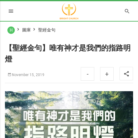
圖庫
聖經金句
H
【聖經金句】唯有神才是我們的指路明
燈
-
+
November 15, 2019