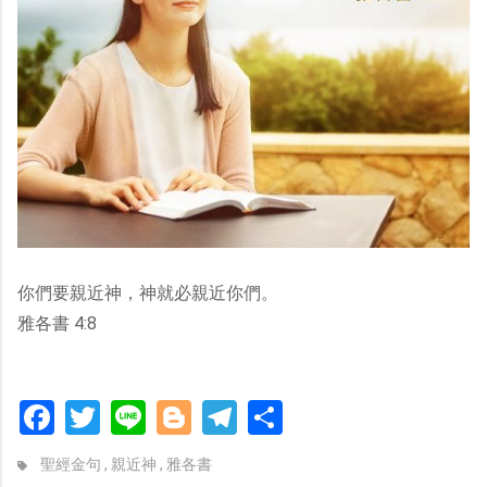
你們要親近神，神就必親近你們。
雅各書 4:8
Facebook
Twitter
Line
Blogger
Telegram
分
享
聖經金句
,
親近神
,
雅各書