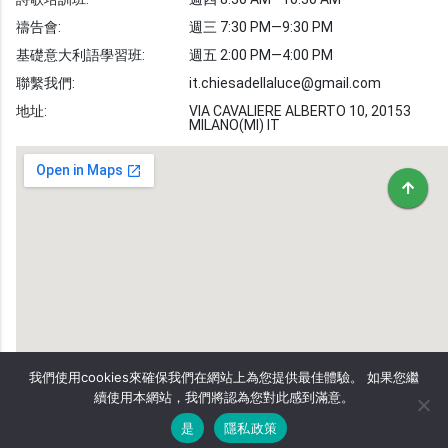
敬拜詩歌
圖庫
禱告會:
週三 7:30 PM—9:30 PM
聖經金句
基礎意大利語學習班:
週五 2:00 PM—4:00 PM
教會事工
志愿者招募
聯繫我們:
it.chiesadellaluce@gmail.com
地址:
VIA CAVALIERE ALBERTO 10, 20153
MILANO(MI) IT
我們使用cookies來確保我們在網站上為您提供最佳體驗。 如果您繼
續使用本網站，我們將認為您對此感到滿意。
是
隱私政策
Copyright © 2026
BRIGHT CHURCH
|
Privacy Policy