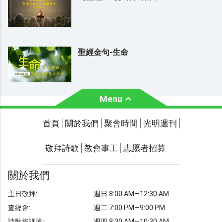
聖經金句-生命
Menu
關於我們
聚會時間
首頁
關於我們
聚會時間
光明週刊
聯繫我們
敬拜詩歌
教會事工
志愿者招募
光明週刊
學習聖經
關於我們
主題經文
主日敬拜:
週日 8:00 AM—12:30 AM
聖經故事
查經會:
週二 7:00 PM—9:00 PM
詩歌培訓班:
週四 8:30 AM—10:30 AM