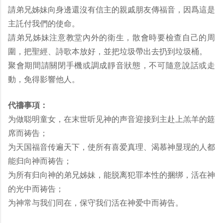
請弟兄姊妹向身邊還沒有信主的親戚朋友傳福音，因爲這是
主託付我們的使命。
請弟兄姊妹注意教堂內外的衛生，散會時要檢查自己的周
圍，把聖經、詩歌本放好，並把垃圾帶出去扔到垃圾桶。
聚會期間請關閉手機或調成靜音狀態，不可隨意說話或走
動，免得影響他人。
代禱事項：
为做聪明童女，在末世听见神的声音迎接到主赴上羔羊的筵
席而祷告；
为天国福音传遍天下，使所有喜爱真理、渴慕神显现的人都
能归向神而祷告；
为所有归向神的弟兄姊妹，能脱离犯罪本性的捆绑，活在神
的光中而祷告；
为神常与我们同在，保守我们活在神爱中而祷告。