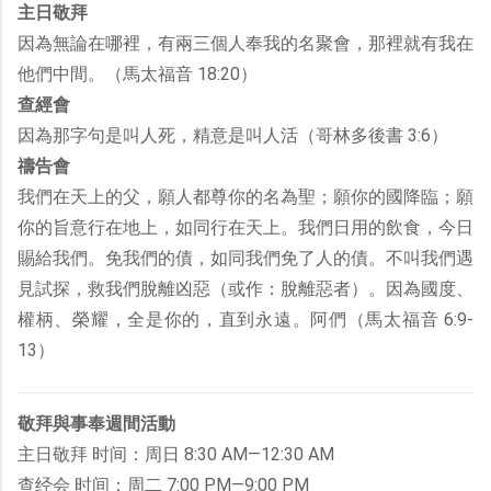
主日敬拜
因為無論在哪裡，有兩三個人奉我的名聚會，那裡就有我在
他們中間。（馬太福音 18:20）
查經會
因為那字句是叫人死，精意是叫人活（哥林多後書 3:6）
禱告會
我們在天上的父，願人都尊你的名為聖；願你的國降臨；願
你的旨意行在地上，如同行在天上。我們日用的飲食，今日
賜給我們。免我們的債，如同我們免了人的債。不叫我們遇
見試探，救我們脫離凶惡（或作：脫離惡者）。因為國度、
權柄、榮耀，全是你的，直到永遠。阿們（馬太福音 6:9-
13）
敬拜與事奉週間活動
主日敬拜 时间：周日 8:30 AM—12:30 AM
查经会 时间：周二 7:00 PM—9:00 PM