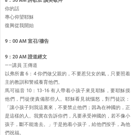
8：30 AM 詩歌班 讚美敬拜
你的話
專心仰望耶穌
復興從我開始
9：00 AM 宣召/禱告
9：20 AM 證道經文
——講員 王傳道
以弗所書 6：4 你們做父親的，不要惹兒女的氣，只要照着
主的教訓和警戒養育他們。
馬可福音 10：13-16 有人帶着小孩子來見耶穌，要耶穌摸
他們，門徒便責備那些人。耶穌看見就惱怒，對門徒説：
「讓小孩子到我這裏來，不要禁止他們；因為在神國的，正
是這樣的人。我實在告訴你們，凡要承受神國的，若不像小
孩子，斷不能進去。」于是抱着小孩子，給他們按手，為他
們祝福。