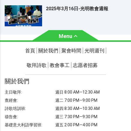
2025年3月16日-光明教會週報
Menu
關於我們
聚會時間
首頁
關於我們
聚會時間
光明週刊
聯繫我們
敬拜詩歌
教會事工
志愿者招募
光明週刊
學習聖經
關於我們
主題經文
主日敬拜:
週日 8:00 AM—12:30 AM
聖經故事
查經會:
週二 7:00 PM—9:00 PM
敬拜詩歌
圖庫
詩歌培訓班:
週四 8:30 AM—10:30 AM
禱告會:
週三 7:30 PM—9:30 PM
聖經金句
基礎意大利語學習班:
週五 2:00 PM—4:00 PM