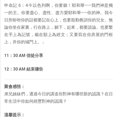
申命記 6：4-9 以色列啊，你要聽！耶和華——我們神是獨
一的主。你要盡心、盡性、盡力愛耶和華——你的神。我今
日所吩咐你的話都要記在心上，也要殷勤教訓你的兒女。無
論你坐在家裏，行在路上，躺下，起來，都要談論。也要繫
在手上為記號，戴在額上為經文；又要寫在你房屋的門框
上，并你的城門上。」
11：30 AM 信徒分享
12：30 AM 結束禱告
聚會感悟：
弟兄姊妹們，通過今日的講道你對神有哪些新的認識？在日
常生活中你如何經歷對神的認識？
溫馨提示：