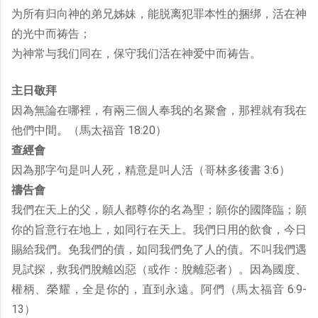
为所有归向神的弟兄姊妹，能脱离犯罪本性的捆绑，活在神
的光中而祷告；
为神常与我们同在，保守我们活在神爱中而祷告。
主日敬拜
因為無論在哪裡，有兩三個人奉我的名聚會，那裡就有我在
他們中間。（馬太福音 18:20）
查經會
因為那字句是叫人死，精意是叫人活（哥林多後書 3:6）
禱告會
我們在天上的父，願人都尊你的名為聖；願你的國降臨；願
你的旨意行在地上，如同行在天上。我們日用的飲食，今日
賜給我們。免我們的債，如同我們免了人的債。不叫我們遇
見試探，救我們脫離凶惡（或作：脫離惡者）。因為國度、
權柄、榮耀，全是你的，直到永遠。阿們（馬太福音 6:9-
13）