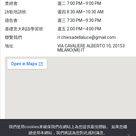
查經會:
週二 7:00 PM—9:00 PM
敬拜詩歌
圖庫
詩歌培訓班:
週四 8:30 AM—10:30 AM
禱告會:
週三 7:30 PM—9:30 PM
聖經金句
基礎意大利語學習班:
週五 2:00 PM—4:00 PM
教會事工
志愿者招募
聯繫我們:
it.chiesadellaluce@gmail.com
地址:
VIA CAVALIERE ALBERTO 10, 20153
MILANO(MI) IT
我們使用cookies來確保我們在網站上為您提供最佳體驗。 如果您繼
續使用本網站，我們將認為您對此感到滿意。