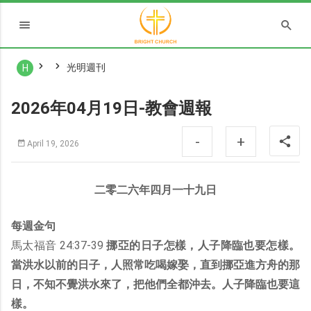
光明週刊
H
2026年04月19日-教會週報
-
+
April 19, 2026
二零二六年四月一十九日
每週金句
馬太福音 24:37-39
挪亞的日子怎樣，人子降臨也要怎樣。
當洪水以前的日子，人照常吃喝嫁娶，直到挪亞進方舟的那
日，不知不覺洪水來了，把他們全都沖去。人子降臨也要這
樣。