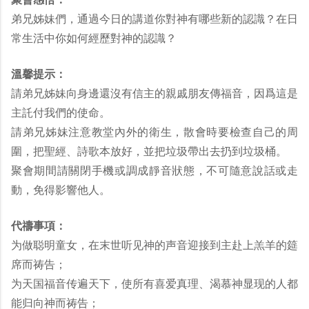
弟兄姊妹們，通過今日的講道你對神有哪些新的認識？在日
常生活中你如何經歷對神的認識？
溫馨提示：
請弟兄姊妹向身邊還沒有信主的親戚朋友傳福音，因爲這是
主託付我們的使命。
請弟兄姊妹注意教堂內外的衛生，散會時要檢查自己的周
圍，把聖經、詩歌本放好，並把垃圾帶出去扔到垃圾桶。
聚會期間請關閉手機或調成靜音狀態，不可隨意說話或走
動，免得影響他人。
代禱事項：
为做聪明童女，在末世听见神的声音迎接到主赴上羔羊的筵
席而祷告；
为天国福音传遍天下，使所有喜爱真理、渴慕神显现的人都
能归向神而祷告；