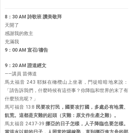
8：30 AM 詩歌班 讚美敬拜
天開了
感謝我的救主
充滿我
9：00 AM 宣召/禱告
9：20 AM 證道經文
——講員 苗傳道
馬太福音 24:3 耶穌在橄欖山上坐著，門徒暗暗地來說：
「請告訴我們，什麼時候有這些事？你降臨和世界的末了有
什麼預兆呢？」
馬可福音 13:8
民要攻打民，國要攻打國，多處必有地震、
飢荒。這都是灾難的起頭（灾難：原文作生產之難）。
馬太福音 24:37-39
挪亞的日子怎樣，人子降臨也要怎樣。
當洪水以前的日子，人照常吃喝嫁娶，直到挪亞進方舟的那