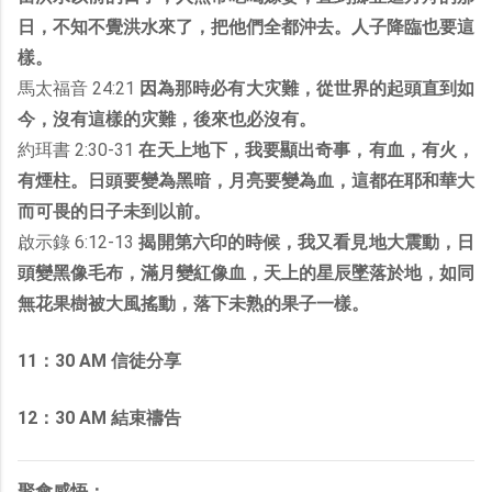
日，不知不覺洪水來了，把他們全都沖去。人子降臨也要這
樣。
馬太福音 24:21
因為那時必有大灾難，從世界的起頭直到如
今，沒有這樣的灾難，後來也必沒有。
約珥書 2:30-31
在天上地下，我要顯出奇事，有血，有火，
有煙柱。日頭要變為黑暗，月亮要變為血，這都在耶和華大
而可畏的日子未到以前。
啟示錄 6:12-13
揭開第六印的時候，我又看見地大震動，日
頭變黑像毛布，滿月變紅像血，天上的星辰墜落於地，如同
無花果樹被大風搖動，落下未熟的果子一樣。
11：30 AM 信徒分享
12：30 AM 結束禱告
聚會感悟：