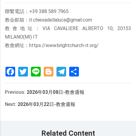
聯繫電話：+39 388 589 7965
教会邮箱：it.chiesadellaluce@gmail.com
教會地址：VIA CAVALIERE ALBERTO 10, 20153
MILANO(MI) IT
教會網址：https://www.brightchurch-it.org/
Facebook
Twitter
Line
Blogger
Telegram
分
享
Previous:
2026年03月08日-教會週報
Next:
2026年03月22日-教會週報
Related Content