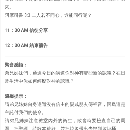
來。
阿摩司書 3:3 二人若不同心，豈能同行呢？
11：30 AM 信徒分享
12：30 AM 結束禱告
聚會感悟：
弟兄姊妹們，通過今日的講道你對神有哪些新的認識？在日
常生活中你如何經歷對神的認識？
溫馨提示：
請弟兄姊妹向身邊還沒有信主的親戚朋友傳福音，因爲這是
主託付我們的使命。
請弟兄姊妹注意教堂內外的衛生，散會時要檢查自己的周
圍，把聖經、詩歌本放好，並把垃圾帶出去扔到垃圾桶。