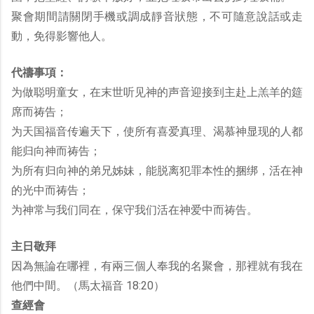
聚會期間請關閉手機或調成靜音狀態，不可隨意說話或走
動，免得影響他人。
代禱事項：
为做聪明童女，在末世听见神的声音迎接到主赴上羔羊的筵
席而祷告；
为天国福音传遍天下，使所有喜爱真理、渴慕神显现的人都
能归向神而祷告；
为所有归向神的弟兄姊妹，能脱离犯罪本性的捆绑，活在神
的光中而祷告；
为神常与我们同在，保守我们活在神爱中而祷告。
主日敬拜
因為無論在哪裡，有兩三個人奉我的名聚會，那裡就有我在
他們中間。（馬太福音 18:20）
查經會