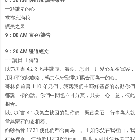
8：30 AM 詩歌班 讚美敬拜
一顆謙卑的心
求祢充滿我
讚美之泉
9：00 AM 宣召/禱告
9：20 AM 證道經文
——講員 王傳道
以弗所書 4:2-3 凡事謙虛、溫柔、忍耐，用愛心互相寬容，
用和平彼此聯絡，竭力保守聖靈所賜合而為一的心。
哥林多前書 1:10 弟兄們，我藉我們主耶穌基督的名勸你們
都說一樣的話。你們中間也不可分黨，只要一心一意，彼此
相合。
以弗所書 4:1 我為主被囚的勸你們：既然蒙召，行事為人就
當與蒙召的恩相稱。
約翰福音 17:21 使他們都合而為一。正如你父在我裡面，我
在你裡面，使他們也在我們裡面，叫世人可以信你差了我