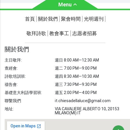
Menu
關於我們
聚會時間
首頁
關於我們
聚會時間
光明週刊
聯繫我們
敬拜詩歌
教會事工
志愿者招募
光明週刊
學習聖經
關於我們
主題經文
主日敬拜:
週日 8:00 AM—12:30 AM
聖經故事
查經會:
週二 7:00 PM—9:00 PM
敬拜詩歌
圖庫
詩歌培訓班:
週四 8:30 AM—10:30 AM
禱告會:
週三 7:30 PM—9:30 PM
聖經金句
基礎意大利語學習班:
週五 2:00 PM—4:00 PM
教會事工
志愿者招募
聯繫我們:
it.chiesadellaluce@gmail.com
地址:
VIA CAVALIERE ALBERTO 10, 20153
MILANO(MI) IT