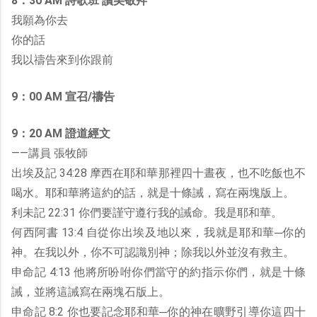
8：30 AM 詩歌班 讚美敬拜
我願為你去
你的話
我以禱告來到你跟前
9：00 AM 宣召/禱告
9：20 AM 證道經文
——講員 張牧師
出埃及記 34:28 摩西在耶和華那裡四十晝夜，也不吃飯也不
喝水。耶和華將這約的話，就是十條誡，寫在兩塊版上。
利未記 22:31 你們要謹守遵行我的誡命。我是耶和華。
何西阿書 13:4 自從你出埃及地以來，我就是耶和華─你的
神。在我以外，你不可認識別神；除我以外並沒有救主。
申命記 4:13 他將所吩咐你們當守的約指示你們，就是十條
誡，並將這誡寫在兩塊石版上。
申命記 8:2 你也要記念耶和華─你的神在曠野引導你這四十