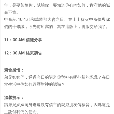
年，是要苦煉你，試驗你，要知道你心內如何，肯守他的誡
命不肯。
申命記 10:4 耶和華將那大會之日、在山上從火中所傳與你
們的十條誡，照先前所寫的，寫在這版上，將版交給我了。
11：30 AM 信徒分享
12：30 AM 結束禱告
聚會感悟：
弟兄姊妹們，通過今日的講道你對神有哪些新的認識？在日
常生活中你如何經歷對神的認識？
溫馨提示：
請弟兄姊妹向身邊還沒有信主的親戚朋友傳福音，因爲這是
主託付我們的使命。