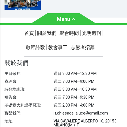
Menu
關於我們
聚會時間
首頁
關於我們
聚會時間
光明週刊
聯繫我們
敬拜詩歌
教會事工
志愿者招募
光明週刊
學習聖經
關於我們
主題經文
主日敬拜:
週日 8:00 AM—12:30 AM
聖經故事
查經會:
週二 7:00 PM—9:00 PM
敬拜詩歌
圖庫
詩歌培訓班:
週四 8:30 AM—10:30 AM
禱告會:
週三 7:30 PM—9:30 PM
聖經金句
基礎意大利語學習班:
週五 2:00 PM—4:00 PM
教會事工
志愿者招募
聯繫我們:
it.chiesadellaluce@gmail.com
地址:
VIA CAVALIERE ALBERTO 10, 20153
MILANO(MI) IT