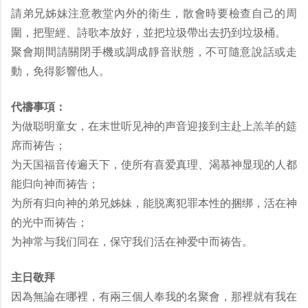
請弟兄姊妹注意教堂內外的衛生，散會時要檢查自己的周
圍，把聖經、詩歌本放好，並把垃圾帶出去扔到垃圾桶。
聚會期間請關閉手機或調成靜音狀態，不可隨意說話或走
動，免得影響他人。
代禱事項：
为做聪明童女，在末世听见神的声音迎接到主赴上羔羊的筵
席而祷告；
为天国福音传遍天下，使所有喜爱真理、渴慕神显现的人都
能归向神而祷告；
为所有归向神的弟兄姊妹，能脱离犯罪本性的捆绑，活在神
的光中而祷告；
为神常与我们同在，保守我们活在神爱中而祷告。
主日敬拜
因為無論在哪裡，有兩三個人奉我的名聚會，那裡就有我在