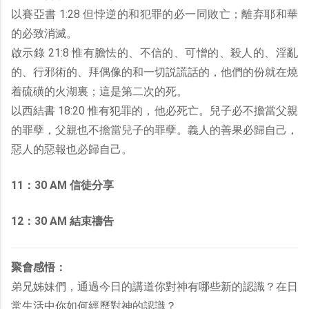
以賽亞書 1:28 但悖逆的和犯罪的必一同敗亡；離弃耶和華
的必致消滅。
啟示錄 21:8 惟有膽怯的、不信的、可憎的、殺人的、淫亂
的、行邪術的、拜偶像的和一切説謊話的，他們的份就在燒
着硫磺的火湖裏；這是第二次的死。
以西結書 18:20 惟有犯罪的，他必死亡。兒子必不擔當父親
的罪孽，父親也不擔當兒子的罪孽。義人的善果必歸自己，
惡人的惡報也必歸自己。
11：30 AM 信徒分享
12：30 AM 結束禱告
聚會感悟：
弟兄姊妹們，通過今日的講道你對神有哪些新的認識？在日
常生活中你如何經歷對神的認識？