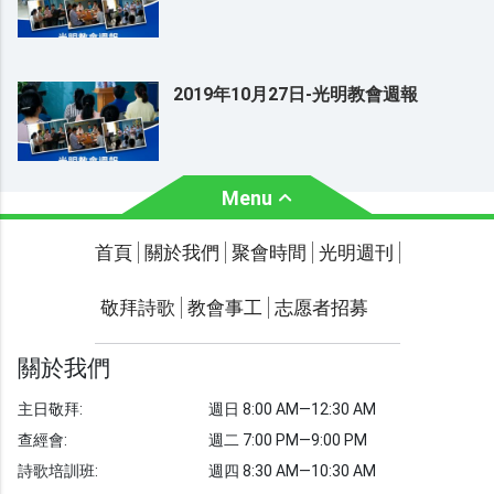
2019年10月27日-光明教會週報
Menu
關於我們
聚會時間
首頁
關於我們
聚會時間
光明週刊
聯繫我們
敬拜詩歌
教會事工
志愿者招募
光明週刊
學習聖經
關於我們
主題經文
主日敬拜:
週日 8:00 AM—12:30 AM
聖經故事
查經會:
週二 7:00 PM—9:00 PM
敬拜詩歌
圖庫
詩歌培訓班:
週四 8:30 AM—10:30 AM