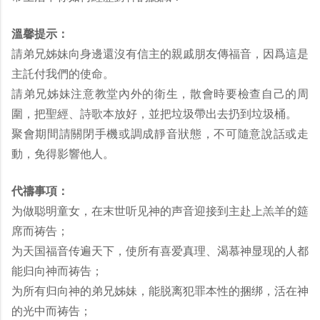
溫馨提示：
請弟兄姊妹向身邊還沒有信主的親戚朋友傳福音，因爲這是
主託付我們的使命。
請弟兄姊妹注意教堂內外的衛生，散會時要檢查自己的周
圍，把聖經、詩歌本放好，並把垃圾帶出去扔到垃圾桶。
聚會期間請關閉手機或調成靜音狀態，不可隨意說話或走
動，免得影響他人。
代禱事項：
为做聪明童女，在末世听见神的声音迎接到主赴上羔羊的筵
席而祷告；
为天国福音传遍天下，使所有喜爱真理、渴慕神显现的人都
能归向神而祷告；
为所有归向神的弟兄姊妹，能脱离犯罪本性的捆绑，活在神
的光中而祷告；