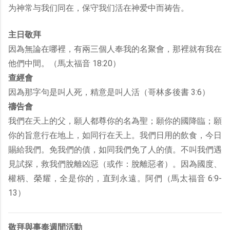
为神常与我们同在，保守我们活在神爱中而祷告。
主日敬拜
因為無論在哪裡，有兩三個人奉我的名聚會，那裡就有我在
他們中間。（馬太福音 18:20）
查經會
因為那字句是叫人死，精意是叫人活（哥林多後書 3:6）
禱告會
我們在天上的父，願人都尊你的名為聖；願你的國降臨；願
你的旨意行在地上，如同行在天上。我們日用的飲食，今日
賜給我們。免我們的債，如同我們免了人的債。不叫我們遇
見試探，救我們脫離凶惡（或作：脫離惡者）。因為國度、
權柄、榮耀，全是你的，直到永遠。阿們（馬太福音 6:9-
13）
敬拜與事奉週間活動