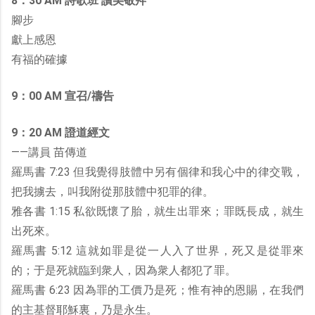
8：30 AM 詩歌班 讚美敬拜
腳步
獻上感恩
有福的確據
9：00 AM 宣召/禱告
9：20 AM 證道經文
——講員 苗傳道
羅馬書 7:23 但我覺得肢體中另有個律和我心中的律交戰，
把我擄去，叫我附從那肢體中犯罪的律。
雅各書 1:15 私欲既懷了胎，就生出罪來；罪既長成，就生
出死來。
羅馬書 5:12 這就如罪是從一人入了世界，死又是從罪來
的；于是死就臨到衆人，因為衆人都犯了罪。
羅馬書 6:23 因為罪的工價乃是死；惟有神的恩賜，在我們
的主基督耶穌裏，乃是永生。