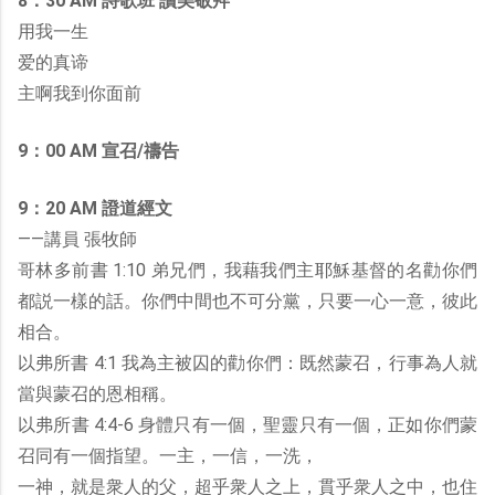
8：30 AM 詩歌班 讚美敬拜
用我一生
爱的真谛
主啊我到你面前
9：00 AM 宣召/禱告
9：20 AM 證道經文
——講員 張牧師
哥林多前書 1:10 弟兄們，我藉我們主耶穌基督的名勸你們
都説一樣的話。你們中間也不可分黨，只要一心一意，彼此
相合。
以弗所書 4:1 我為主被囚的勸你們：既然蒙召，行事為人就
當與蒙召的恩相稱。
以弗所書 4:4-6 身體只有一個，聖靈只有一個，正如你們蒙
召同有一個指望。一主，一信，一洗，
一神，就是衆人的父，超乎衆人之上，貫乎衆人之中，也住