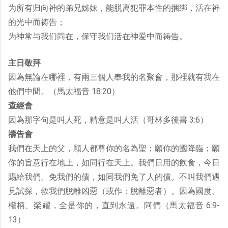
为所有归向神的弟兄姊妹，能脱离犯罪本性的捆绑，活在神
的光中而祷告；
为神常与我们同在，保守我们活在神爱中而祷告。
主日敬拜
因為無論在哪裡，有兩三個人奉我的名聚會，那裡就有我在
他們中間。（馬太福音 18:20）
查經會
因為那字句是叫人死，精意是叫人活（哥林多後書 3:6）
禱告會
我們在天上的父，願人都尊你的名為聖；願你的國降臨；願
你的旨意行在地上，如同行在天上。我們日用的飲食，今日
賜給我們。免我們的債，如同我們免了人的債。不叫我們遇
見試探，救我們脫離凶惡（或作：脫離惡者）。因為國度、
權柄、榮耀，全是你的，直到永遠。阿們（馬太福音 6:9-
13）