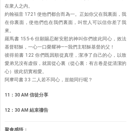
在衆人之内。
約翰福音 17:21 使他們都合而為一。正如你父在我裏面，我
在你裏面，使他們也在我們裏面，叫世人可以信你差了我
來。
羅馬書 15:5-6 但願賜忍耐安慰的神叫你們彼此同心，效法
基督耶穌，一心一口榮耀神——我們主耶穌基督的父！
彼得前書 1:22 你們既因順從真理，潔净了自己的心，以致
愛弟兄没有虚假，就當從心裏（從心裏：有古卷是從清潔的
心）彼此切實相愛。
阿摩司書 3:3 二人若不同心，豈能同行呢？
11：30 AM 信徒分享
12：30 AM 結束禱告
聚會感悟：