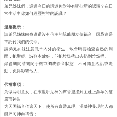
弟兄姊妹們，通過今日的講道你對神有哪些新的認識？在日
常生活中你如何經歷對神的認識？
溫馨提示：
請弟兄姊妹向身邊還沒有信主的親戚朋友傳福音，因爲這是
主託付我們的使命。
請弟兄姊妹注意教堂內外的衛生，散會時要檢查自己的周
圍，把聖經、詩歌本放好，並把垃圾帶出去扔到垃圾桶。
聚會期間請關閉手機或調成靜音狀態，不可隨意說話或走
動，免得影響他人。
代禱事項：
为做聪明童女，在末世听见神的声音迎接到主赴上羔羊的筵
席而祷告；
为天国福音传遍天下，使所有喜爱真理、渴慕神显现的人都
能归向神而祷告；