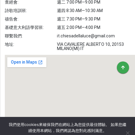
查經會:
週二 7:00 PM—9:00 PM
敬拜詩歌
圖庫
詩歌培訓班:
週四 8:30 AM—10:30 AM
禱告會:
週三 7:30 PM—9:30 PM
聖經金句
基礎意大利語學習班:
週五 2:00 PM—4:00 PM
教會事工
志愿者招募
聯繫我們:
it.chiesadellaluce@gmail.com
地址:
VIA CAVALIERE ALBERTO 10, 20153
MILANO(MI) IT
我們使用cookies來確保我們在網站上為您提供最佳體驗。 如果您繼
續使用本網站，我們將認為您對此感到滿意。