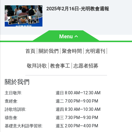
2025年2月16日-光明教會週報
Menu
關於我們
聚會時間
首頁
關於我們
聚會時間
光明週刊
聯繫我們
敬拜詩歌
教會事工
志愿者招募
光明週刊
學習聖經
關於我們
主題經文
主日敬拜:
週日 8:00 AM—12:30 AM
聖經故事
查經會:
週二 7:00 PM—9:00 PM
敬拜詩歌
圖庫
詩歌培訓班:
週四 8:30 AM—10:30 AM
禱告會:
週三 7:30 PM—9:30 PM
聖經金句
基礎意大利語學習班:
週五 2:00 PM—4:00 PM