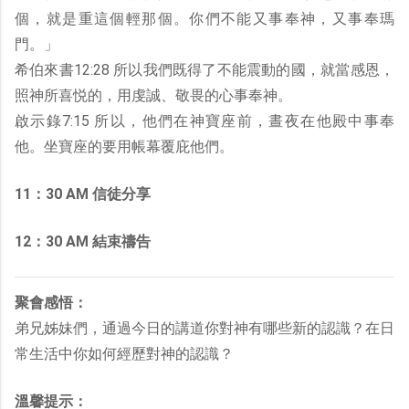
個，就是重這個輕那個。你們不能又事奉神，又事奉瑪
門。」
希伯來書12:28 所以我們既得了不能震動的國，就當感恩，
照神所喜悦的，用虔誠、敬畏的心事奉神。
啟示錄7:15 所以，他們在神寶座前，晝夜在他殿中事奉
他。坐寶座的要用帳幕覆庇他們。
11：30 AM 信徒分享
12：30 AM 結束禱告
聚會感悟：
弟兄姊妹們，通過今日的講道你對神有哪些新的認識？在日
常生活中你如何經歷對神的認識？
溫馨提示：