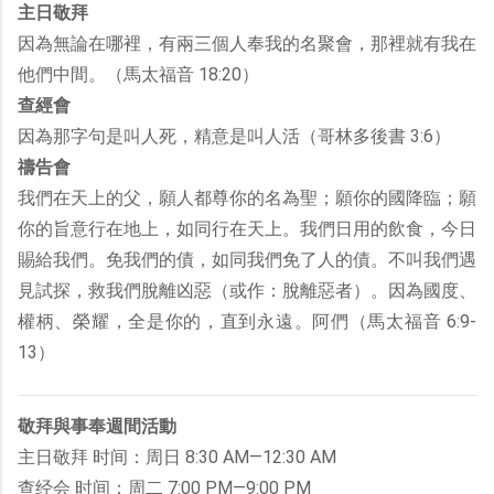
主日敬拜
因為無論在哪裡，有兩三個人奉我的名聚會，那裡就有我在
他們中間。（馬太福音 18:20）
查經會
因為那字句是叫人死，精意是叫人活（哥林多後書 3:6）
禱告會
我們在天上的父，願人都尊你的名為聖；願你的國降臨；願
你的旨意行在地上，如同行在天上。我們日用的飲食，今日
賜給我們。免我們的債，如同我們免了人的債。不叫我們遇
見試探，救我們脫離凶惡（或作：脫離惡者）。因為國度、
權柄、榮耀，全是你的，直到永遠。阿們（馬太福音 6:9-
13）
敬拜與事奉週間活動
主日敬拜 时间：周日 8:30 AM—12:30 AM
查经会 时间：周二 7:00 PM—9:00 PM