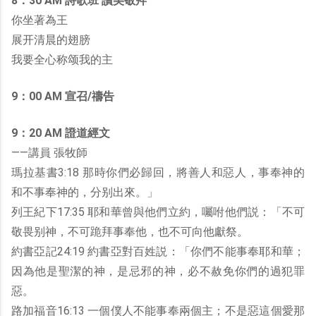
8：30 AM 詩歌班 讚美敬拜
你坐著為王
展开清晨的翅膀
我要全心称颂我的主
9：00 AM 宣召/禱告
9：20 AM 證道經文
——講員 張牧師
瑪拉基書3:18 那時你們必歸回，將善人和惡人，事奉神的
和不事奉神的，分别出來。」
列王紀下17:35 耶和華曾與他們立約，囑咐他們説：「不可
敬畏别神，不可跪拜事奉他，也不可向他獻祭。
約書亞記24:19 約書亞對百姓説：「你們不能事奉耶和華；
因為他是聖潔的神，是忌邪的神，必不赦免你們的過犯罪
惡。
路加福音16:13 一個僕人不能事奉兩個主；不是惡這個愛那