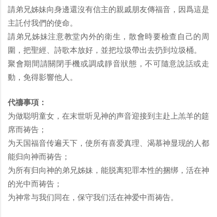
請弟兄姊妹向身邊還沒有信主的親戚朋友傳福音，因爲這是
主託付我們的使命。
請弟兄姊妹注意教堂內外的衛生，散會時要檢查自己的周
圍，把聖經、詩歌本放好，並把垃圾帶出去扔到垃圾桶。
聚會期間請關閉手機或調成靜音狀態，不可隨意說話或走
動，免得影響他人。
代禱事項：
为做聪明童女，在末世听见神的声音迎接到主赴上羔羊的筵
席而祷告；
为天国福音传遍天下，使所有喜爱真理、渴慕神显现的人都
能归向神而祷告；
为所有归向神的弟兄姊妹，能脱离犯罪本性的捆绑，活在神
的光中而祷告；
为神常与我们同在，保守我们活在神爱中而祷告。