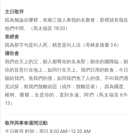
主日敬拜
因為無論在哪裡，有兩三個人奉我的名聚會，那裡就有我在
他們中間。（馬太福音 18:20）
查經會
因為那字句是叫人死，精意是叫人活（哥林多後書 3:6）
禱告會
我們在天上的父，願人都尊你的名為聖；願你的國降臨；願
你的旨意行在地上，如同行在天上。我們日用的飲食，今日
賜給我們。免我們的債，如同我們免了人的債。不叫我們遇
見試探，救我們脫離凶惡（或作：脫離惡者）。因為國度、
權柄、榮耀，全是你的，直到永遠。阿們（馬太福音 6:9-
13）
敬拜與事奉週間活動
主日敬拜 时间：周日 8:30 AM—12:30 AM