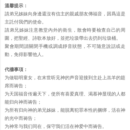
溫馨提示：
請弟兄姊妹向身邊還沒有信主的親戚朋友傳福音，因爲這是
主託付我們的使命。
請弟兄姊妹注意教堂內外的衛生，散會時要檢查自己的周
圍，把聖經、詩歌本放好，並把垃圾帶出去扔到垃圾桶。
聚會期間請關閉手機或調成靜音狀態，不可隨意說話或走
動，免得影響他人。
代禱事項：
为做聪明童女，在末世听见神的声音迎接到主赴上羔羊的筵
席而祷告；
为天国福音传遍天下，使所有喜爱真理、渴慕神显现的人都
能归向神而祷告；
为所有归向神的弟兄姊妹，能脱离犯罪本性的捆绑，活在神
的光中而祷告；
为神常与我们同在，保守我们活在神爱中而祷告。