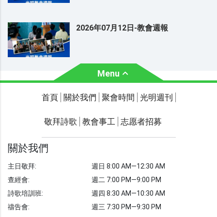
2026年07月12日-教會週報
Menu
關於我們
聚會時間
首頁
關於我們
聚會時間
光明週刊
聯繫我們
敬拜詩歌
教會事工
志愿者招募
光明週刊
學習聖經
關於我們
主題經文
主日敬拜:
週日 8:00 AM—12:30 AM
聖經故事
查經會:
週二 7:00 PM—9:00 PM
敬拜詩歌
圖庫
詩歌培訓班:
週四 8:30 AM—10:30 AM
禱告會:
週三 7:30 PM—9:30 PM
聖經金句