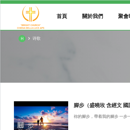
首頁
關於我們
聚會
诗歌
H
腳步（盛曉玫 含經文 國
祢的腳步，帶着我的腳步 一步