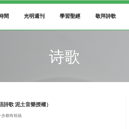
時間
光明週刊
學習聖經
敬拜詩歌
诗歌
語詩歌 泥土音樂授權）
一步都有祝福