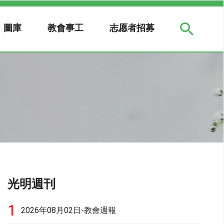
圖庫
教會事工
志愿者招募
光明週刊
1
2026年08月02日-教會週報