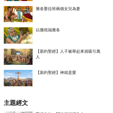
雅各娶拉班兩個女兒為妻
以撒祝福雅各
【新約聖經】人子被舉起來就吸引萬
人
【新約聖經】神就是愛
主題經文