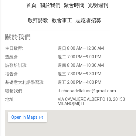
關於我們
聚會時間
首頁
關於我們
聚會時間
光明週刊
聯繫我們
敬拜詩歌
教會事工
志愿者招募
光明週刊
學習聖經
關於我們
主題經文
主日敬拜:
週日 8:00 AM—12:30 AM
聖經故事
查經會:
週二 7:00 PM—9:00 PM
敬拜詩歌
圖庫
詩歌培訓班:
週四 8:30 AM—10:30 AM
禱告會:
週三 7:30 PM—9:30 PM
聖經金句
基礎意大利語學習班:
週五 2:00 PM—4:00 PM
教會事工
志愿者招募
聯繫我們:
it.chiesadellaluce@gmail.com
地址:
VIA CAVALIERE ALBERTO 10, 20153
MILANO(MI) IT