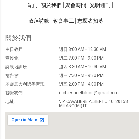
關於我們
聚會時間
首頁
關於我們
聚會時間
光明週刊
聯繫我們
敬拜詩歌
教會事工
志愿者招募
光明週刊
學習聖經
關於我們
主題經文
主日敬拜:
週日 8:00 AM—12:30 AM
聖經故事
查經會:
週二 7:00 PM—9:00 PM
敬拜詩歌
圖庫
詩歌培訓班:
週四 8:30 AM—10:30 AM
禱告會:
週三 7:30 PM—9:30 PM
聖經金句
基礎意大利語學習班:
週五 2:00 PM—4:00 PM
教會事工
志愿者招募
聯繫我們:
it.chiesadellaluce@gmail.com
地址:
VIA CAVALIERE ALBERTO 10, 20153
MILANO(MI) IT