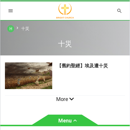
十災
H
十災
【舊約聖經】埃及遭十災
More
Menu