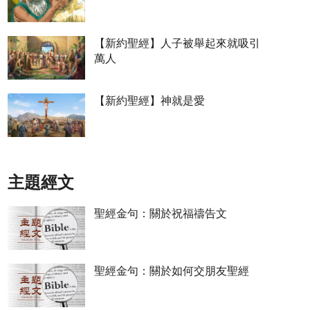
【新約聖經】人子被舉起來就吸引
萬人
【新約聖經】神就是愛
主題經文
聖經金句：關於祝福禱告文
聖經金句：關於如何交朋友聖經