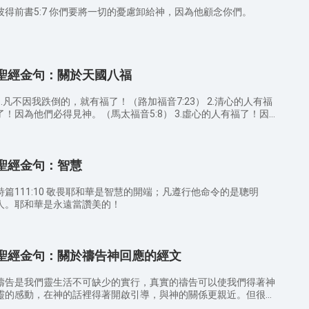
彼得前書5:7 你們要將一切的憂慮卸給神，因為他顧念你們。
聖經金句：關於天國八福
1.凡不因我跌倒的，就有福了！（路加福音7:23） 2.清心的人有福
了！因為他們必得見神。（馬太福音5:8） 3.虛心的人有福了！因
天國是他們的。（馬太福音5:3） 4.哀慟的人有福了！因為他們
得安慰。（馬太福音5:4） 5.溫柔的人有福了！因為他們必承受
土。（馬太福音5:5） 6.憐恤人的人有福了！因為他們必蒙憐
聖經金句：智慧
。（馬太福音5:7） 7.飢渴慕義的人有福了！因為他們必得飽
。（馬太福音5:6） 8.為義受逼迫的人有福了！因為天國是他們
的。（馬太福音5:10）
詩篇111:10 敬畏耶和華是智慧的開端；凡遵行他命令的是聰明
人。耶和華是永遠當讚美的！
聖經金句：關於禱告神回應的經文
禱告是我們靈生活不可缺少的實行，真實的禱告可以使我們得著神
靈的感動，在神的話裡得著開啟引導，與神的關係更親近。但很多
時候我們禱告神卻得不到神的回應，閱讀下面的內容將幫我們明白