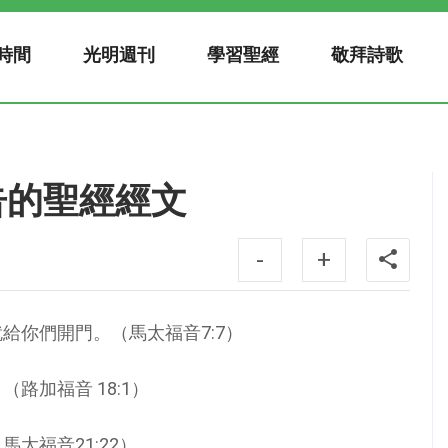
時間
光明週刊
學習聖經
敬拜詩歌
告的聖經經文
-
+
給你們開門。（馬太福音7:7）
路加福音 18:1）
太福音21:22）