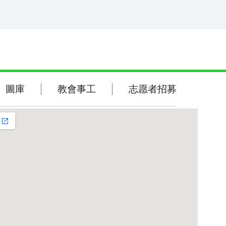
告的實行路途。 1.你禱告的時候，要進你的內屋，關上門，禱告
你在暗中的父；你父在暗中察看，必然報答你。（馬太福音6:6）
2.你們祈求，就給你們；尋找，就尋見；叩門，就給你們開門。
太福音7:7） 3.我又告訴你們，若是你們中間有兩個人在地上
同心合意地求什麼事，我在天上的父必為他們成全。（馬太福音
9） 4.你們禱告，無論求什麼，只要信，就必得著。（馬太福
:22） 5.向來你們沒有奉我的名求什麼，如今你們求，就必得
著，叫你們的喜樂可以滿足。（約翰福音16:24） 6.應當一無掛
慮，只要凡事藉著禱告、祈求和感謝，將你們所要的告訴神。（腓
敬拜詩歌
圖庫
圖庫
教會事工
志愿者招募
4:6） 7.親愛的弟兄啊，我們的心若不責備我們，就可以向
神坦然無懼了。並且我們一切所求的，就從他得著，因為我們遵守
聖經金句
他的命令，行他所喜悅的事。（約翰壹書3:21-22）