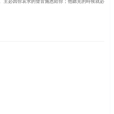
泣。主必因你哀求的聲音施恩給你；他聽見的時候就必