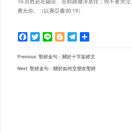
10.百姓必在錫安、在耶路撒冷居住；你不要哭
應允你。（以賽亞書30:19）
Facebook
Twitter
Line
Blogger
Telegram
分
享
Previous:
聖經金句：關於十字架經文
Next:
聖經金句：關於如何交朋友聖經