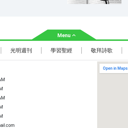
禱
你留心聽我這不出於詭詐嘴唇的祈
許的。願你永遠賜福與僕人的家！
（馬
申命記33:13） 6.所以我
18:1
Menu
，無論是什麼，只要信是得著的，就
音21
馬書 1:10） 8.向來
光明週刊
學習聖經
光明週刊
學習聖經
敬拜詩歌
今你們求，就必得著，叫你們的喜樂
立比書
主題經文
聖經故事
AM
PM
AM
PM
PM
ail.com