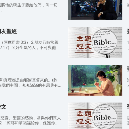
甚至將他的獨生子賜給他們，叫一切
。」
朋友聖經
3:3） 2.朋友乃時常親
人，不可與他結
4 ） 4.朋友加的傷痕出
為
7:6） 5.人為朋友捨
必
15:13） 6.與智慧人同
地
必受虧損。（箴言 13:20） 7.
恤
建立，正如你們素常所行的。（帖撒
足
典和真理都是由耶穌基督來的。(約
這就是律法和先知的道理。（馬太福
他對我說：「我的恩
各人要照所得的恩賜彼此服事，做神
在人的軟弱上顯得完全。」（哥林林
8-10）
告文
必要親自成全你們，堅固你們，賜力
神的慈愛、聖靈的感動，常與你們眾人
恩給你。願耶和華向你仰臉，賜你平