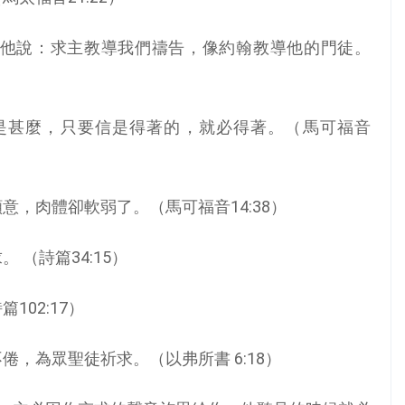
對他說：求主教導我們禱告，像約翰教導他的門徒。
論是甚麼，只要信是得著的，就必得著。（馬可福音
意，肉體卻軟弱了。（馬可福音14:38）
 （詩篇34:15）
02:17）
倦，為眾聖徒祈求。（以弗所書 6:18）