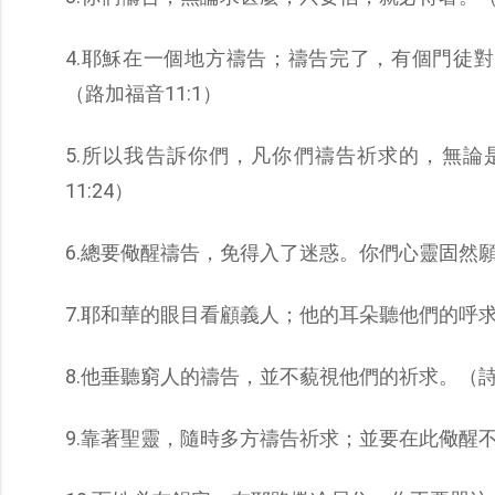
4.耶穌在一個地方禱告；禱告完了，有個門徒
（路加福音11:1）
5.所以我告訴你們，凡你們禱告祈求的，無
11:24）
6.總要儆醒禱告，免得入了迷惑。你們心靈固然願
7.耶和華的眼目看顧義人；他的耳朵聽他們的呼求。
8.他垂聽窮人的禱告，並不藐視他們的祈求。（詩篇1
9.靠著聖靈，隨時多方禱告祈求；並要在此儆醒不