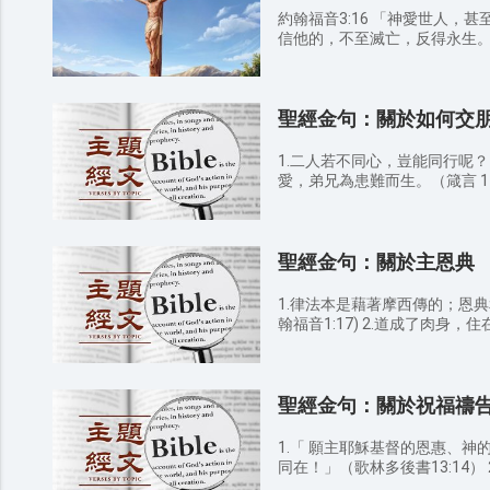
約翰福音3:16 「神愛世人，
信他的，不至滅亡，反得永生
聖經金句：關於如何交
1.二人若不同心，豈能同行呢？（阿摩司書 
愛，弟兄為患難而生。（箴言 17:17） 3.好生氣的
交；暴怒的人，不可與他來往。（箴言 22:2
於忠誠；仇敵連連親嘴卻是多餘。（箴言 2
命，人的愛心沒有比這個大的。（約翰福音 
聖經金句：關於主恩典
行的，必得智慧；和愚昧人作伴的，
所以，你們該彼此勸慰，互相
羅尼迦前書 5:11） 8.濫交朋友的，自取敗壞；但有一朋友比弟兄
1.律法本是藉著摩西傳的；恩
更親密。（箴言 18:24） 9.所以，無論何事，你們願意人怎樣待你
翰福音1:17) 2.道成了肉身，住在我們中間，充充滿滿的有恩典有
們，你們也要怎樣待人，因為
真理。（約翰福音1:14） 3.使他榮耀的恩典得着稱讚．這恩典是他
音7:12） 10.最要緊的是彼此切實相愛，因為愛能遮掩許多的罪。
在愛子裏所賜給我們的。（以弗所書1:6） 4.
你們要互相款待，不發怨言。
典夠你用的，因為我的能力是
百般恩賜的好管家。（彼得前書4:
聖經金句：關於祝福禱
後書12:9） 5.那賜諸般恩典的神曾在基督裡召你們，得享他永遠的
榮耀，等你們暫受苦難之後，
量給你們。 （彼得前書5:10）
1.「 願主耶穌基督的恩惠、
同在！」（歌林多後書13:14） 2.「願耶和華賜福給你，保護你。
願耶和華使他的臉光照你，賜