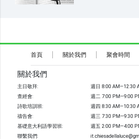
安。」（民數記6:24-26） 3.（大衛的祈禱。）耶和華啊，求你聽
聞公義，側耳聽我的呼籲！求
禱！（詩篇17:1） 4.現在求你賜福與僕人的家，可以永存在你面
前。主耶和華啊，這是你所應
（撒母耳記下7:29） 5.論約瑟說：願他的地蒙耶和華賜福，得天上
的寶物、甘露，以及地裡所藏的泉水。（
告訴你們，凡你們禱告祈求的
必得著。（馬可福音11:24） 7.在禱告之間常常懇求，或者照神的
旨意，終能得平坦的道路往你們那裡去。（羅
關於我們
聚會時間
首頁
關於我們
聚會時間
你們沒有奉我的名求什麼，如
可以滿足。（約翰福音16:24）
聯繫我們
關於我們
主日敬拜:
週日 8:00 AM—12:30 
教會事工
查經會:
週二 7:00 PM—9:00 
詩歌培訓班:
週四 8:30 AM—10:30 
志愿者招募
禱告會:
週三 7:30 PM—9:30 
基礎意大利語學習班:
週五 2:00 PM—4:00 
聯繫我們:
it.chiesadellaluce@gm