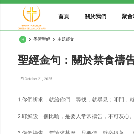
首頁
關於我們
聚會
學習聖經
主題經文
H
聖經金句：關於禁食禱
October 21, 2025
1.你們祈求，就給你們；尋找，就尋見；叩門，就
2.耶穌設一個比喻，是要人常常禱告，不可灰心。（
3.你們禱告，無論求甚麼，只要信，就必得著。（馬