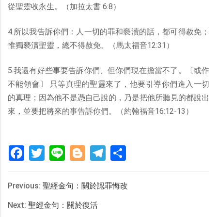
從聖靈收永生。（加拉太書 6:8）
4.所以我告訴你們：人一切的罪和褻瀆的話，都可得赦免；
惟獨褻瀆聖靈，總不得赦免。（馬太福音12:31）
5.我還有好些事要告訴你們、但你們現在擔當不了。〔或作
不能領會〕 只等真理的聖靈來了，他要引導你們進入一切
的真理；因為他不是憑自己說的，乃是把他所聽見的都說出
來，並要把將來的事告訴你們。（約翰福音16:12-13）
Facebook
Twitter
Line
Blogger
Telegram
分
享
Previous:
聖經金句：關於認罪悔改
Next:
聖經金句：關於復活