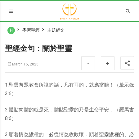
學習聖經
主題經文
H
聖經金句：關於聖靈
-
+
March 15, 2025
1.聖靈向眾教會所說的話，凡有耳的，就應當聽！（啟示錄
3:6）
2.體貼肉體的就是死．體貼聖靈的乃是生命平安．（羅馬書
8:6）
3.順着情慾撒種的、必從情慾收敗壞．順着聖靈撒種的、必