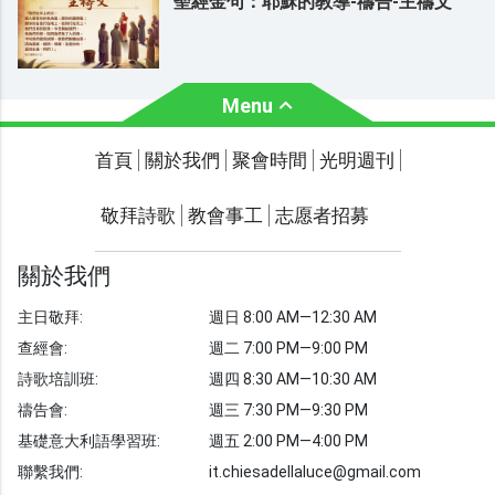
聖經金句：耶穌的教導-禱告-主禱文
Menu
關於我們
聚會時間
首頁
關於我們
聚會時間
光明週刊
聯繫我們
敬拜詩歌
教會事工
志愿者招募
光明週刊
學習聖經
關於我們
主題經文
主日敬拜:
週日 8:00 AM—12:30 AM
聖經故事
查經會:
週二 7:00 PM—9:00 PM
敬拜詩歌
圖庫
詩歌培訓班:
週四 8:30 AM—10:30 AM
禱告會:
週三 7:30 PM—9:30 PM
聖經金句
基礎意大利語學習班:
週五 2:00 PM—4:00 PM
教會事工
志愿者招募
聯繫我們:
it.chiesadellaluce@gmail.com