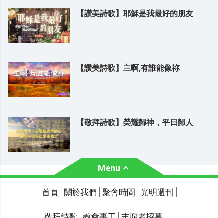
【讚美詩歌】耶穌是我最好的朋友
【讚美詩歌】主啊,有誰能像祢
【敬拜詩歌】榮耀歸神，平日歸人
Menu
關於我們
聚會時間
首頁
關於我們
聚會時間
光明週刊
聯繫我們
敬拜詩歌
教會事工
志愿者招募