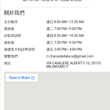
光明週刊
學習聖經
關於我們
主題經文
主日敬拜:
週日 8:00 AM—12:30 AM
聖經故事
查經會:
週二 7:00 PM—9:00 PM
敬拜詩歌
圖庫
詩歌培訓班:
週四 8:30 AM—10:30 AM
禱告會:
週三 7:30 PM—9:30 PM
聖經金句
基礎意大利語學習班:
週五 2:00 PM—4:00 PM
教會事工
志愿者招募
聯繫我們:
it.chiesadellaluce@gmail.com
地址:
VIA CAVALIERE ALBERTO 10, 20153
MILANO(MI) IT